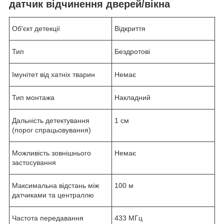
датчик відчинення дверей/вікна
Об'єкт детекції
Відкриття
Тип
Бездротові
Імунітет від хатніх тварин
Немає
Тип монтажа
Накладний
Дальність детектування
1 см
(порог спрацьовування)
Можливість зовнішнього
Немає
застосування
Максимальна відстань між
100 м
датчиками та централлю
Частота передавання
433 МГц