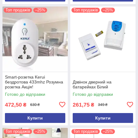
Топ продажів
–25%
Топ продажів
–25%
Smart-розетка Kerui
бездротова 433mhz Розумна
Дзвінок дверний на
розетка Акція!
батарейках Білий
Готово до відправки
Готово до відправки
472,50
261,75
₴
₴
630 ₴
349 ₴
Купити
Купити
Топ продажів
–25%
Топ продажів
–25%