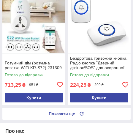
Бездротова тривожна кнопка.
Розумний дім (розумна
Радіо кнопка "Дверний
розетка WiFi KR-S72) 231309
дзвінок/SOS" для охоронної
сигналізації.Кнопка KERUI F
Готово до відправки
Готово до відправки
51
713,25
224,25
₴
₴
951 ₴
299 ₴
Купити
Купити
Показати ще
Про нас