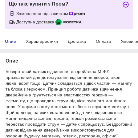
Що таке купити з Пром?
Замовлення під захистом
Доступна доставка
Опис
Характеристики
Доставка
Оплата
Умови п
Опис
Бездротовий датчик відчинення дверей/вікна М-401
призначений для детектування відчиняння дверей, вікон,
люків, воріт тощо. Датчик складається з двох частин — магніту
та блока з герконом. Принцип роботи датчика відчинення
дверей/вікна ґрунтується на властивостях геркона —
елементу, що проводить струм під дією змінного магнітного
поля. У нормальному стані магніт і блок із герконом сомкнуті.
Щойно двері, на яких встановлений датчик, відчиняються —
магніт видаляється від геркона, геркон розмикається й
перестає проводити струм — датчик спрацьовує. Бездротовий
датчик відчинення дверей/вікна використовується для
охорони будинку, магазину, готелю, ресторану, офісної