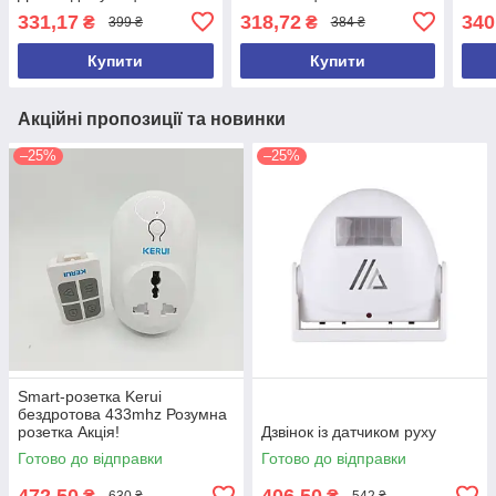
331,17
318,72
340
₴
₴
399 ₴
384 ₴
Купити
Купити
Акційні пропозиції та новинки
–25%
–25%
Smart-розетка Kerui
бездротова 433mhz Розумна
розетка Акція!
Дзвінок із датчиком руху
Готово до відправки
Готово до відправки
472,50
406,50