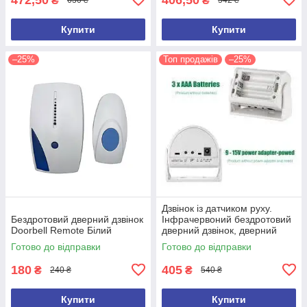
₴
₴
630 ₴
542 ₴
Купити
Купити
–25%
Топ продажів
–25%
Дзвінок із датчиком руху.
Бездротовий дверний дзвінок
Інфрачервоний бездротовий
Doorbell Remote Білий
дверний дзвінок, дверний
дзвіночок
Готово до відправки
Готово до відправки
180
405
₴
₴
240 ₴
540 ₴
Купити
Купити