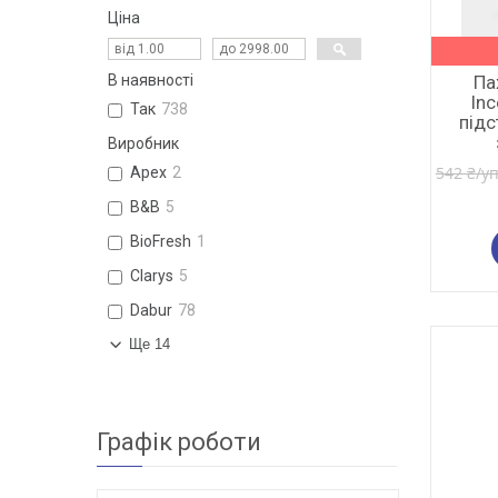
Ціна
Па
В наявності
Inc
Так
738
підс
Виробник
542 ₴/у
Apex
2
B&B
5
BioFresh
1
Clarys
5
Dabur
78
Ще 14
Графік роботи