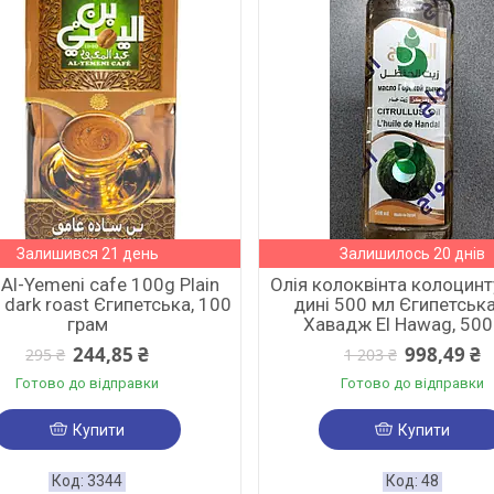
Залишився 21 день
Залишилось 20 днів
Al-Yemeni cafe 100g Plain
Олія колоквінта колоцинту
 dark roast Єгипетська, 100
дині 500 мл Єгипетськ
грам
Хавадж El Hawag, 500
244,85 ₴
998,49 ₴
295 ₴
1 203 ₴
Готово до відправки
Готово до відправки
Купити
Купити
3344
48