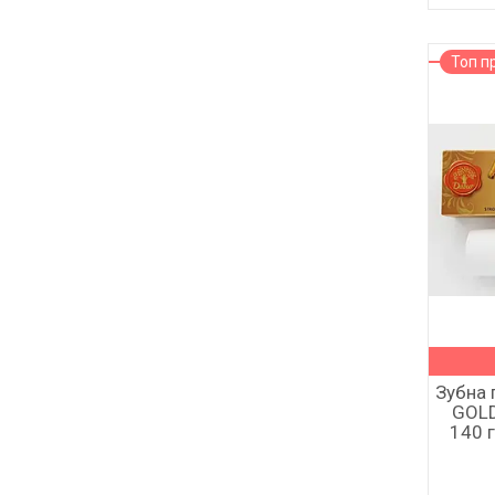
Топ п
Зубна 
GOLD
140 