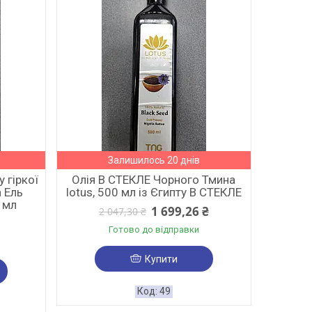
Залишилось 20 днів
 гіркої
Олія В СТЕКЛЕ Чорного Тмина
а Ель
lotus, 500 мл із Єгипту В СТЕКЛЕ
 мл
1 699,26 ₴
2 047,30 ₴
Готово до відправки
Купити
49