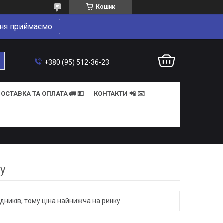
Кошик
ня приймаємо
+380 (95) 512-36-23
ОСТАВКА ТА ОПЛАТА 🚛 💵
КОНТАКТИ 📲 ✉️
у
дників, тому ціна найнижча на ринку