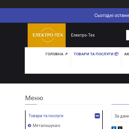
Сьогодні останн
Електро-Тех
ГОЛОВНА 📌
ТОВАРИ ТА ПОСЛУГИ 📦
АК
Товари та послуги
За дани
Металошукачі