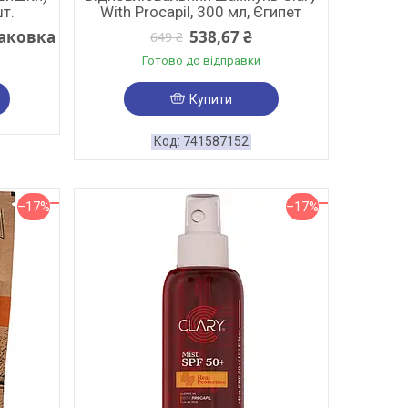
шт.
With Procapil, 300 мл, Єгипет
паковка
538,67 ₴
649 ₴
Готово до відправки
Купити
741587152
–17%
–17%