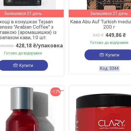
Залишився 21 день
Залишився 21 день
хощі в конушках Tejaan
Кава Abu Auf Turkish medui
enses "Arabian Coffee" з
200 г
тавкою (аромашишки) із
449,86 ₴
542 ₴
запахом кави, 10 шт.
Готово до відправки
428,18 ₴/упаковка
паковка
Готово до відправки
Купити
Купити
3344
–17%