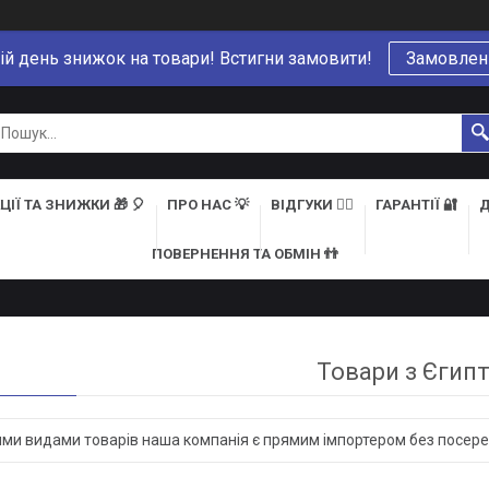
ій день знижок на товари! Встигни замовити!
Замовлен
ЦІЇ ТА ЗНИЖКИ 🎁 🎈
ПРО НАС 💡
ВІДГУКИ 👍🏻
ГАРАНТІЇ 🔐
Д
ПОВЕРНЕННЯ ТА ОБМІН 👬
Товари з Єгипт
ми видами товарів наша компанія є прямим імпортером без посере