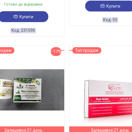
Готово до відправки
Купити
Купити
55
231590
родаж
Топ продаж
–17%
Залишився 21 день
Залишився 21 день