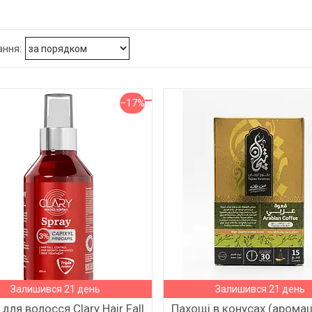
–17%
Залишився 21 день
Залишився 21 день
для волосся Clary Hair Fall
Пахощі в конусах (аром