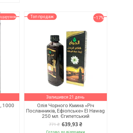
Топ продаж
–17%
Залишився 21 день
, 1000
Олія Чорного Кмина «Річ
Посланників, Ефіопське» El Hawag
250 мл. Єгипетський
639,93 ₴
771 ₴
Готово до відправки