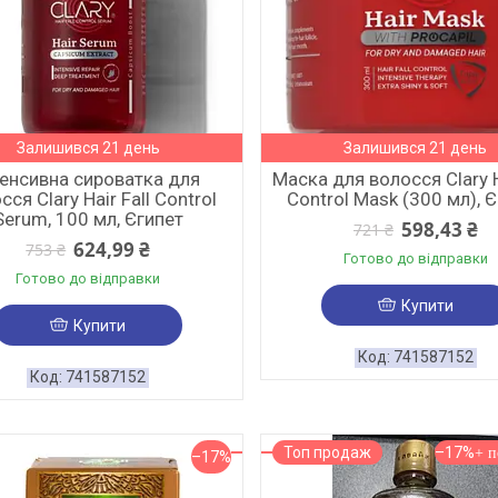
Залишився 21 день
Залишився 21 день
тенсивна сироватка для
Маска для волосся Clary H
сся Clary Hair Fall Control
Control Mask (300 мл), 
Serum, 100 мл, Єгипет
598,43 ₴
721 ₴
624,99 ₴
753 ₴
Готово до відправки
Готово до відправки
Купити
Купити
741587152
741587152
Топ продаж
–17%
–17%