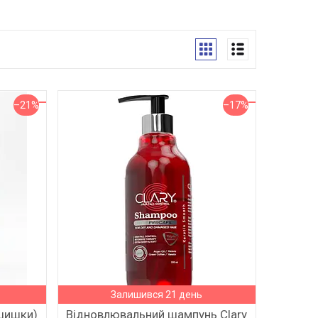
–21%
–17%
Залишився 21 день
ашишки)
Відновлювальний шампунь Clary