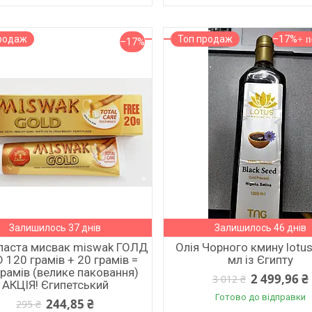
родаж
Топ продаж
–17%
–17%
Залишилось 37 днів
Залишилось 46 днів
паста мисвак miswak ГОЛД
Олія Чорного кмину lotus
 120 грамів + 20 грамів =
мл із Єгипту
грамів (велике паковання)
2 499,96 ₴
3 012 ₴
АКЦІЯ! Єгипетський
Готово до відправки
244,85 ₴
295 ₴