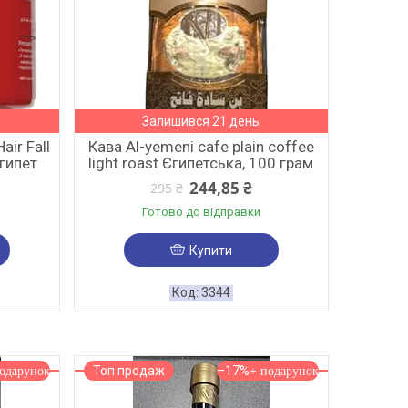
Залишився 21 день
air Fall
Кава Al-yemeni cafe plain coffee
Єгипет
light roast Єгипетська, 100 грам
244,85 ₴
295 ₴
Готово до відправки
Купити
3344
Топ продаж
–17%