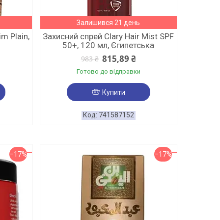
Залишився 21 день
m Plain,
Захисний спрей Clary Hair Mist SPF
50+, 120 мл, Єгипетська
815,89 ₴
983 ₴
Готово до відправки
Купити
741587152
–17%
–17%