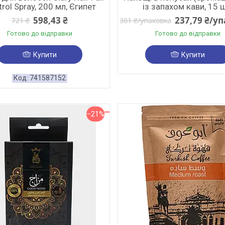
rol Spray, 200 мл, Єгипет
із запахом кави, 15 
598,43 ₴
237,79 ₴/у
721 ₴
301 ₴/упаковка
Готово до відправки
Готово до відправки
Купити
Купити
741587152
–21%