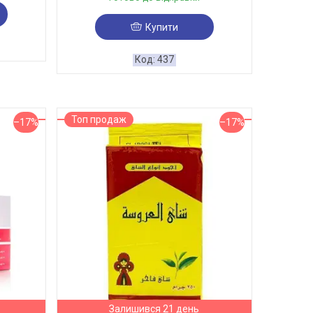
Купити
437
Топ продаж
–17%
–17%
Залишився 21 день