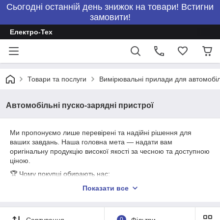
Сьогодні останній день знижок на товари! Встигни
замовити!
Електро-Тех
Товари та послуги
Вимірювальні прилади для автомобілі
Автомобільні пуско-зарядні пристрої
Ми пропонуємо лише перевірені та надійні рішення для
ваших завдань. Наша головна мета — надати вам
оригінальну продукцію високої якості за чесною та доступною
ціною.
🏆 Чому покупці обирають нас:
Ціни з перших рук. За даними видами товарів наша компанія
Показати все
є прямим імпортером. Ми працюємо без посередників, тому
ви не оплачуєте приховані націнки.
Гарантія якості. Ми впевнені в товарі, який продаємо. Вся
Сортування
0
Фільтри