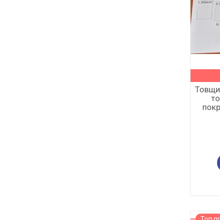
Товщи
т
покр
Топ п