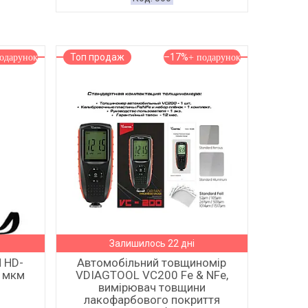
Топ продаж
–17%
Залишилось 22 дні
 HD-
Автомобільний товщиномір
0 мкм
VDIAGTOOL VC200 Fe & NFe,
вимірювач товщини
лакофарбового покриття