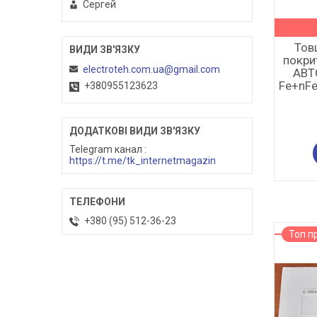
Сергей
Тов
покр
electroteh.com.ua@gmail.com
АВТ
Fe+nF
+380955123623
Telegram канал
https://t.me/tk_internetmagazin
+380 (95) 512-36-23
Топ п