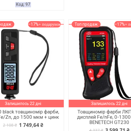
97
родаж
–17%
Топ продаж
–17%
Залишилось 22 дні
Залишилось 22 дні
 black товщиномір фарби,
Товщиномір фарби ЛКП
e/Zn, до 1500 мкм + цинк
дисплей Fe/nFe, 0-130
BENETECH GT230
1 749,64 ₴
2 108 ₴
3 599,71 ₴
4 337 ₴