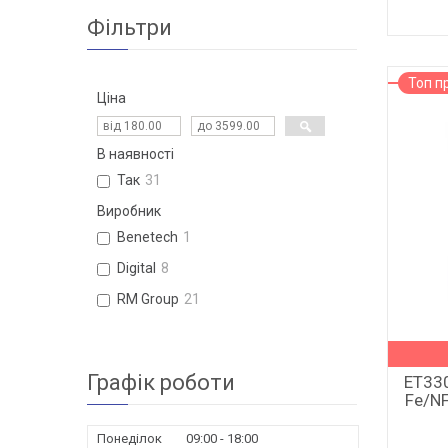
Фільтри
Топ п
Ціна
В наявності
Так
31
Виробник
Benetech
1
Digital
8
RM Group
21
Графік роботи
ET330
Fe/NF
Понеділок
09:00
18:00