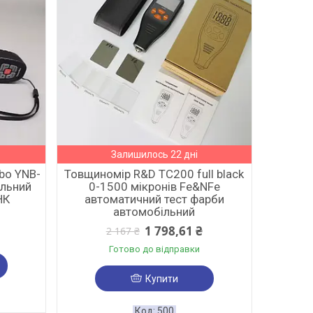
Залишилось 22 дні
bo YNB-
Товщиномір R&D TC200 full black
ільний
0-1500 мікронів Fe&NFe
НК
автоматичний тест фарби
автомобільний
1 798,61 ₴
2 167 ₴
Готово до відправки
Купити
500