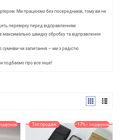
ортером. Ми працюємо без посередників, тому ви не
одить перевірку перед відправленням.
ує максимально швидку обробку та відправлення
є сумніви чи запитання — ми з радістю
и подбаємо про все інше!
Топ продаж
–17%