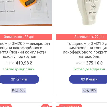
Залишилось 22 дні
Залишилось 22 дні
номір GM200 — вимірювач
Товщиномір GM210 
овщини лакофарбового
вимірювання товщи
иття.(повний комплект)+
лакофарбового покрит
чохол у подарунок
автомобілі.
419,98 ₴
375,16 ₴
506 ₴
452 ₴
Готово до відправки
Готово до відправки
Купити
Купити
600
105
родаж
Топ продаж