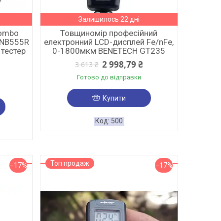
Залишилось 22 дні
nombo
Товщиномір професійний
YNB555R
електронний LCD-дисплей Fe/nFe,
тестер
0-1800мкм BENETECH GT235
2 998,79 ₴
3 613 ₴
Готово до відправки
Купити
500
Топ продаж
–17%
–17%