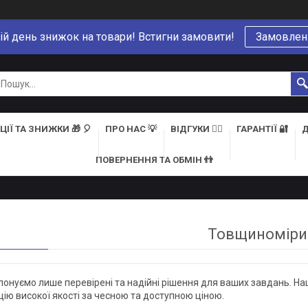
ій день знижок на товари! Встигни замовити!
Замовлен
ЦІЇ ТА ЗНИЖКИ 🎁 🎈
ПРО НАС 💡
ВІДГУКИ 👍🏻
ГАРАНТІЇ 🔐
Д
ПОВЕРНЕННЯ ТА ОБМІН 👬
Товщиноміри
онуємо лише перевірені та надійні рішення для ваших завдань. Н
ію високої якості за чесною та доступною ціною.