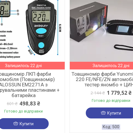
Залишилось 22 дні
Залишилось 22 дні
овщиномір ЛКП фарби
Товщиномір фарби Yunom
омобіля (Повщинаомір)
220 FE/NFE/ZN автомоб
ALOSSUN EM2271A з
тестер яномбо + ЦИ
брувальними пластинами +
1 779,52 ₴
2 144 ₴
батарейка
Готово до відправки
498,83 ₴
601 ₴
Готово до відправки
Купити
Купити
500