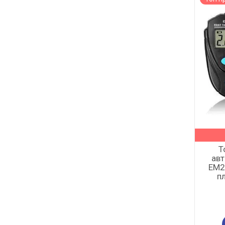
Т
авт
EM2
п