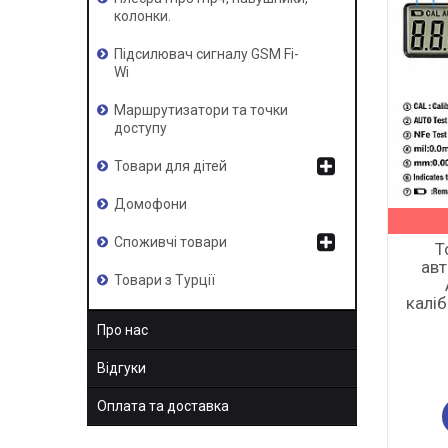
колонки.
Підсилювач сигналу GSM Fi-
Wi
Маршрутизатори та точки
доступу
Товари для дітей
Домофони
Споживчі товари
Т
авт
Товари з Турції
калі
Про нас
Відгуки
Оплата та доставка