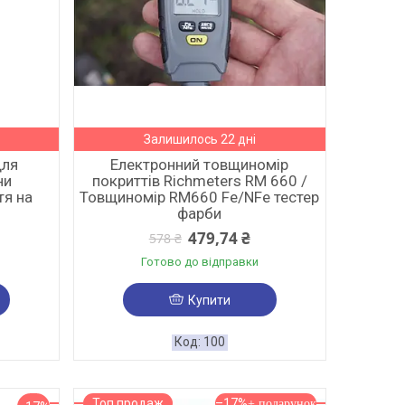
Залишилось 22 дні
для
Електронний товщиномір
ни
покриттів Richmeters RM 660 /
тя на
Товщиномір RM660 Fe/NFe тестер
фарби
479,74 ₴
578 ₴
Готово до відправки
Купити
100
Топ продаж
–17%