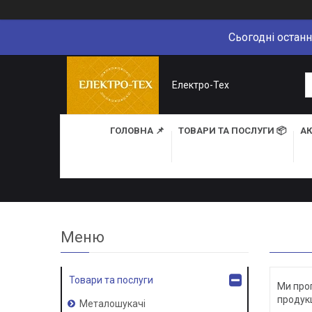
Сьогодні останн
Електро-Тех
ГОЛОВНА 📌
ТОВАРИ ТА ПОСЛУГИ 📦
АК
Товари та послуги
Ми проп
продукц
Металошукачі