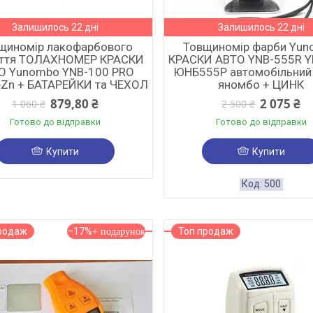
Залишилось 22 дні
Залишилось 22 дні
щиномір лакофарбового
Товщиномір фарби Yu
иття ТОЛАХНОМЕР КРАСКИ
КРАСКИ АВТО YNB-555R 
О Yunombo YNB-100 PRO
ЮНБ555Р автомобільний 
eZn + БАТАРЕЙКИ та ЧЕХОЛ
яномбо + ЦИНК
879,80 ₴
2 075 ₴
1 060 ₴
2 500 ₴
Готово до відправки
Готово до відправки
Купити
Купити
500
родаж
–17%
Топ продаж