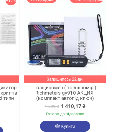
–17%
Залишилось 22 дні
дикатор
Толщиномер ( товщіномір )
криттів
Richmeters gy910 АКЦИЯ!
і типи
(комплект автопід ключ)
1 410,17 ₴
1 699 ₴
Готово до відправки
Купити