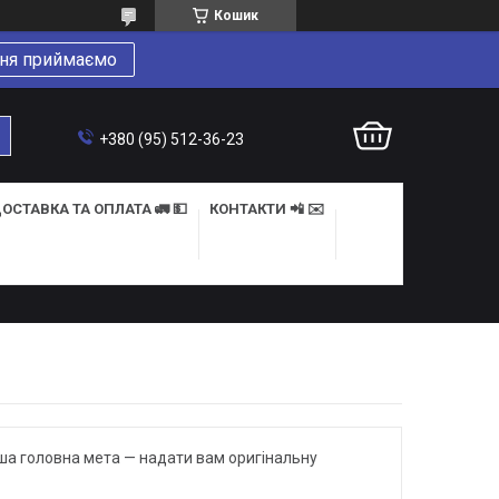
Кошик
ня приймаємо
+380 (95) 512-36-23
ОСТАВКА ТА ОПЛАТА 🚛 💵
КОНТАКТИ 📲 ✉️
аша головна мета — надати вам оригінальну