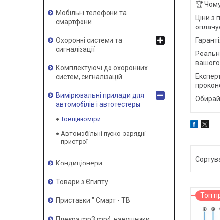
🏆 Чому
Мобільні телефони та
Ціни з 
смартфони
оплачує
Гаранті
Охоронні системи та
сигналізації
Реальн
вашого
Комплектуючі до охоронних
Експерт
систем, сигналізацій
прокон
Вимірювальні прилади для
Обирайт
автомобілів і автотестеры
Товщиноміри
Автомобільні пуско-зарядні
пристрої
Кондиціонери
Товари з Єгипту
Топ п
Приставки " Смарт - ТВ
Плеєра mp3 mp4, навушники,