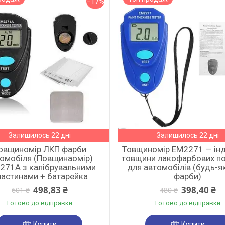
–17%
Залишилось 22 дні
Залишилось 22 дні
овщиномір ЛКП фарби
Товщиномір EM2271 — ін
омобіля (Повщинаомір)
товщини лакофарбових по
271A з калібрувальними
для автомобілів (будь-як
ластинами + батарейка
фарби)
498,83 ₴
398,40 ₴
601 ₴
480 ₴
Готово до відправки
Готово до відправки
Купити
Купити