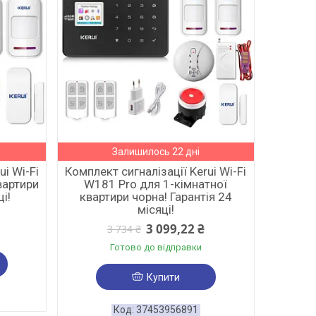
Залишилось 22 дні
ui Wi-Fi
Комплект сигналізації Kerui Wi-Fi
вартири
W181 Pro для 1-кімнатної
ці!
квартири чорна! Гарантія 24
місяці!
3 099,22 ₴
3 734 ₴
Готово до відправки
Купити
37453956891