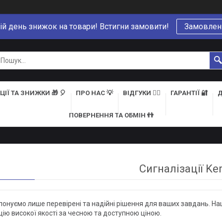
ій день знижок на товари! Встигни замовити!
Замовлен
ЦІЇ ТА ЗНИЖКИ 🎁 🎈
ПРО НАС 💡
ВІДГУКИ 👍🏻
ГАРАНТІЇ 🔐
Д
ПОВЕРНЕННЯ ТА ОБМІН 👬
Сигналізації Ker
онуємо лише перевірені та надійні рішення для ваших завдань. Н
ію високої якості за чесною та доступною ціною.