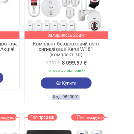
Залишилось 22 дні
дротова
Комплект бездротовий gsm
 Акція!
сигналізації Kerui W181
(комплект 10)
8 099,97 ₴
9 759 ₴
Готово до відправки
Купити
9890001
Топ продаж
–17%