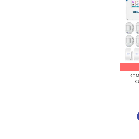
Ком
с