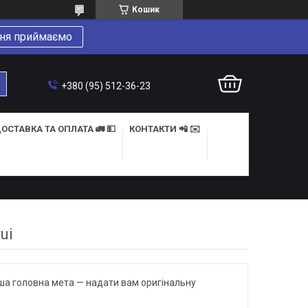
Кошик
ня приймаємо
+380 (95) 512-36-23
ОСТАВКА ТА ОПЛАТА 🚛 💵
КОНТАКТИ 📲 ✉️
ui
аша головна мета — надати вам оригінальну