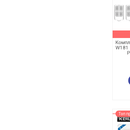
Компле
W181 
P
Топ п