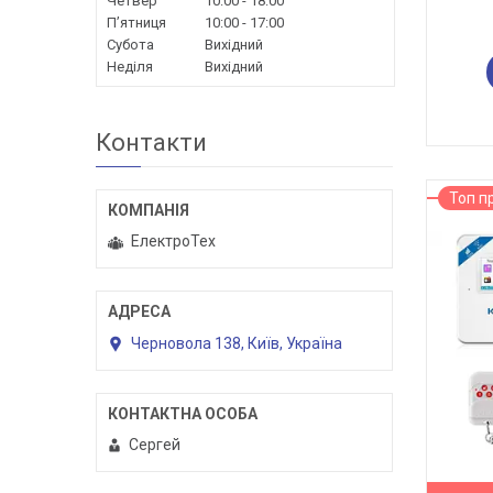
Четвер
10:00
18:00
Пʼятниця
10:00
17:00
Субота
Вихідний
Неділя
Вихідний
Контакти
Топ п
ЕлектроТех
Черновола 138, Київ, Україна
Сергей