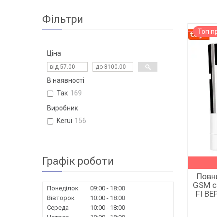
Фільтри
Топ п
Ціна
В наявності
Так
169
Виробник
Kerui
156
Графік роботи
Повн
GSM с
Понеділок
09:00
18:00
FI ВЕ
Вівторок
10:00
18:00
Середа
10:00
18:00