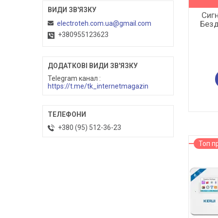
Сигн
Безд
electroteh.com.ua@gmail.com
+380955123623
Telegram канал
https://t.me/tk_internetmagazin
+380 (95) 512-36-23
Топ п