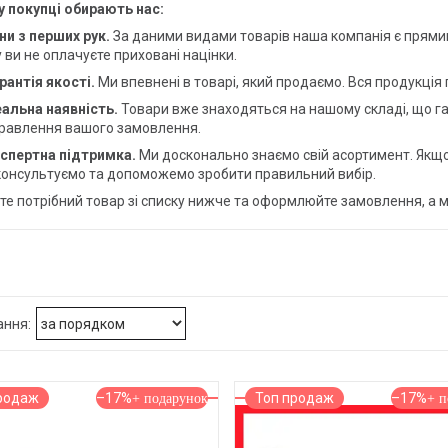
 покупці обирають нас:
ни з перших рук.
За даними видами товарів наша компанія є прями
 ви не оплачуєте приховані націнки.
рантія якості.
Ми впевнені в товарі, який продаємо. Вся продукція
альна наявність.
Товари вже знаходяться на нашому складі, що г
равлення вашого замовлення.
спертна підтримка.
Ми досконально знаємо свій асортимент. Якщо 
онсультуємо та допоможемо зробити правильний вибір.
е потрібний товар зі списку нижче та оформлюйте замовлення, а м
родаж
–17%
Топ продаж
–17%