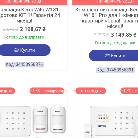
Залишилось 22 дні
Залишилось 22 дні
алізація Kerui WiFi W181
Комплект сигналізації Keru
ротова KIT 1! Гарантія 24
W181 Pro для 1-кімна
місяці!
квартири чорна! Гарант
місяці!
2 198,67 ₴
2 649 ₴
3 149,85 ₴
3 795 ₴
Готово до відправки
Готово до відправки
Купити
Купити
34453956876
37453956891
родаж
–17%
Топ продаж
–17%