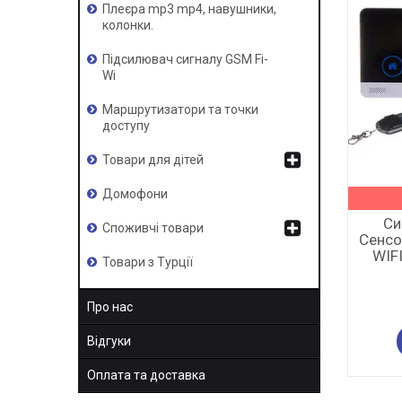
Плеєра mp3 mp4, навушники,
колонки.
Підсилювач сигналу GSM Fi-
Wi
Маршрутизатори та точки
доступу
Товари для дітей
Домофони
Си
Споживчі товари
Сенсо
WIF
Товари з Турції
Про нас
Відгуки
Оплата та доставка