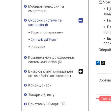
🏆
Чому
Мобільні телефони та
Ці
смартфони
тому
Га
Охоронні системи та
сигналізації
Ре
відп
Відео спостереження
Ек
Сигналізації Kerui
прок
IP камери
Обирайт
Комплектуючі до охоронних
систем, сигналізацій
Вимірювальні прилади для
автомобілів і автотестеры
Кондиціонери
Товари з Єгипту
Топ п
Приставки " Смарт - ТВ