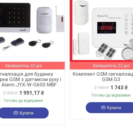
Залишилось 22 дні
Залишилось 22 дні
гналізація для будинку
Комплект GSM сигналіза
рна GSM з датчиком руху і
GSM G3
I Alarm JYX-W-G600 MBF
1 743 ₴
2 100 ₴
1 991,17 ₴
2 399 ₴
Готово до відправки
Готово до відправки
Купити
Купити