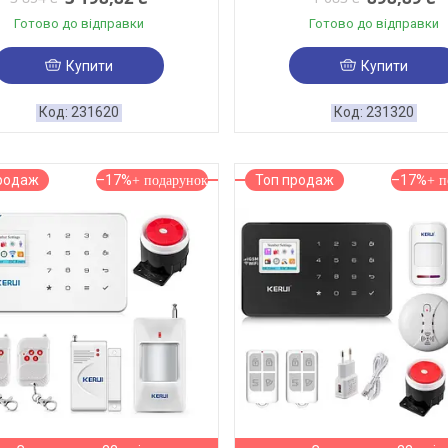
Готово до відправки
Готово до відправки
Купити
Купити
231620
231320
родаж
–17%
Топ продаж
–17%