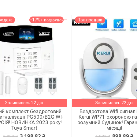
родаж
–17%
Топ продаж
Залишилось 22 дні
Залишилось 22 дні
ий комплект бездротовий
Бездротова Wifi сигналі
игналізації PG500/B2G WI-
Kerui WP71 охороною га
РСІЯ! НОВИНКА 2023 року!
розумний будинок! Гаран
Tuya Smart
місяці!
3 198,82 ₴
898,89 ₴
3 854 ₴
1 083 ₴