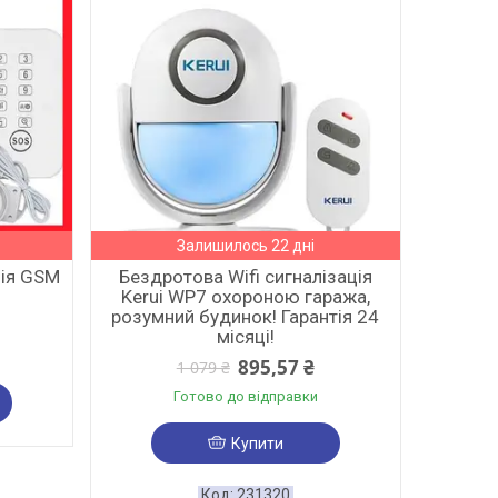
Залишилось 22 дні
ція GSM
Бездротова Wifi сигналізація
Kerui WP7 охороною гаража,
розумний будинок! Гарантія 24
місяці!
895,57 ₴
1 079 ₴
Готово до відправки
Купити
231320