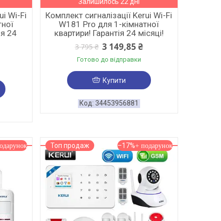
Залишилось 22 дні
i Wi-Fi
Комплект сигналізації Kerui Wi-Fi
тної
W181 Pro для 1-кімнатної
ія 24
квартири! Гарантія 24 місяці!
3 149,85 ₴
3 795 ₴
Готово до відправки
Купити
34453956881
Топ продаж
–17%