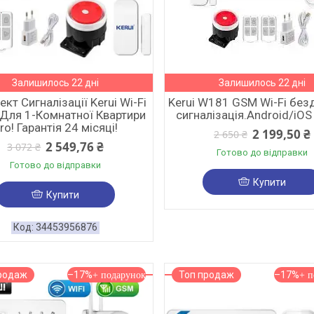
Залишилось 22 дні
Залишилось 22 дні
кт Сигналізації Kerui Wi-Fi
Kerui W181 GSM Wi-Fi без
Для 1-Комнатної Квартири
сигналізація.Android/iOS
ro! Гарантія 24 місяці!
2 199,50 ₴
2 650 ₴
2 549,76 ₴
3 072 ₴
Готово до відправки
Готово до відправки
Купити
Купити
34453956876
родаж
–17%
Топ продаж
–17%