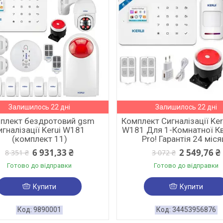
Залишилось 22 дні
Залишилось 22 дні
плект бездротовий gsm
Комплект Сигналізації Ker
игналізації Kerui W181
W181 Для 1-Комнатної К
(комплект 11)
Pro! Гарантія 24 міся
6 931,33 ₴
2 549,76 ₴
8 351 ₴
3 072 ₴
Готово до відправки
Готово до відправки
Купити
Купити
9890001
34453956876