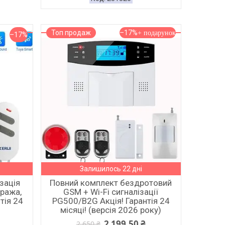
Топ продаж
–17%
–17%
Залишилось 22 дні
зація
Повний комплект бездротовий
ража,
GSM + Wi-Fi сигналізації
тія 24
PG500/B2G Акція! Гарантія 24
місяці! (версія 2026 року)
2 199,50 ₴
2 650 ₴