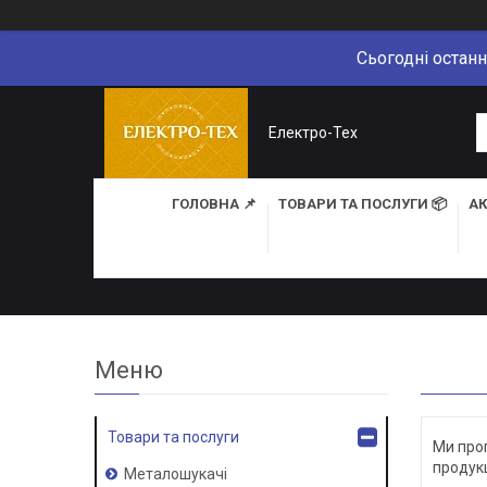
Сьогодні останн
Електро-Тех
ГОЛОВНА 📌
ТОВАРИ ТА ПОСЛУГИ 📦
АК
Товари та послуги
Ми проп
продукц
Металошукачі