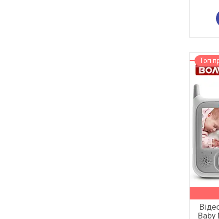
Топ п
Віде
Baby