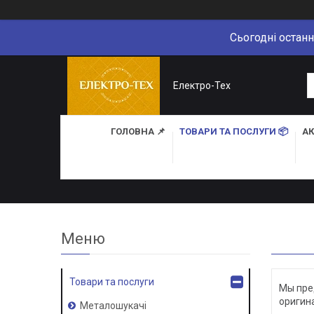
Сьогодні останн
Електро-Тех
ГОЛОВНА 📌
ТОВАРИ ТА ПОСЛУГИ 📦
АК
Товари та послуги
Мы пре
оригин
Металошукачі