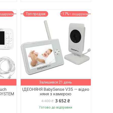
Топ продаж
–17%
Залишився 21 день
uch
ІДЕОНЯНЯ BabySense V35 — відео
 SYSTEM
няня з камерою
3 652 ₴
4 400 ₴
Готово до відправки