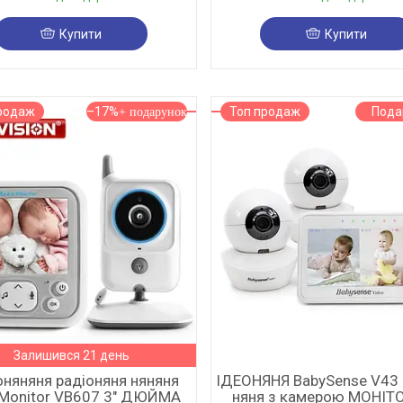
Купити
Купити
родаж
–17%
Топ продаж
Пода
Залишився 21 день
оняняня радіоняня няняня
ІДЕОНЯНЯ BabySense V43 
 Monitor VB607 3" ДЮЙМА
няня з камерою МОНІТО