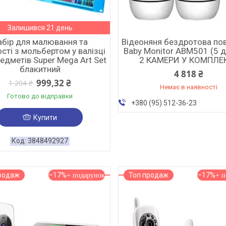
Залишився 21 день
абір для малювання та
Відеоняня бездротова по
сті з мольбертом у валізці
Baby Monitor ABM501 (5 
едметів Super Mega Art Set
2 КАМЕРИ У КОМПЛЕ
блакитний
4 818 ₴
999,32 ₴
1 204 ₴
Немає в наявності
Готово до відправки
+380 (95) 512-36-23
Купити
3848492927
родаж
–17%
Топ продаж
–17%