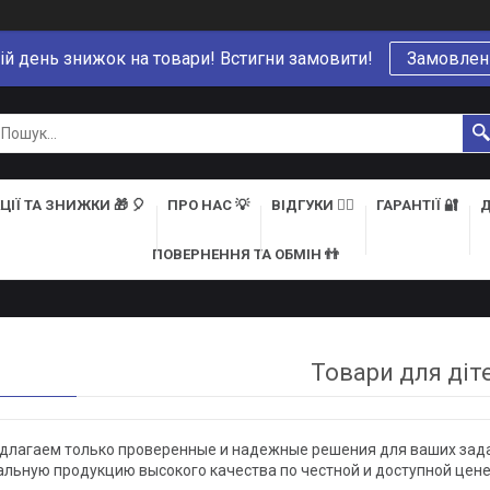
ій день знижок на товари! Встигни замовити!
Замовлен
ЦІЇ ТА ЗНИЖКИ 🎁 🎈
ПРО НАС 💡
ВІДГУКИ 👍🏻
ГАРАНТІЇ 🔐
Д
ПОВЕРНЕННЯ ТА ОБМІН 👬
Товари для діт
длагаем только проверенные и надежные решения для ваших зада
альную продукцию высокого качества по честной и доступной цене