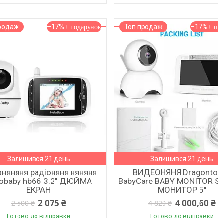
родаж
–17%
Топ продаж
–17%
Залишився 21 день
Залишився 21 день
оняняня радіоняня няняня
ВИДЕОНЯНЯ Dragonto
lobaby hb66 3.2" ДЮЙМА
BabyCare BABY MONITOR
ЕКРАН
МОНИТОР 5"
2 075 ₴
4 000,60 ₴
2 500 ₴
4 820 ₴
Готово до відправки
Готово до відправки