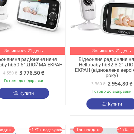
Залишився 21 день
Залишився 21 день
еоняняня радіоняня няня
Відеоняня радіоняня н
baby hb50 5" ДЮЙМА ЕКРАН
Hellobaby hb32 3.2" 
ЕКРАН (відновлена версі
3 776,50 ₴
4 550 ₴
року)
Готово до відправки
2 954,80 ₴
3 560 ₴
Готово до відправки
Купити
Купити
родаж
–17%
Топ продаж
–17%