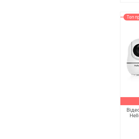
Топ п
Віде
Hel