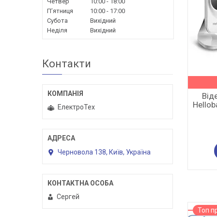
Четвер
10:00
18:00
Пʼятниця
10:00
17:00
Субота
Вихідний
Неділя
Вихідний
Контакти
Від
Hello
ЕлектроТех
Черновола 138, Київ, Україна
Сергей
Топ п