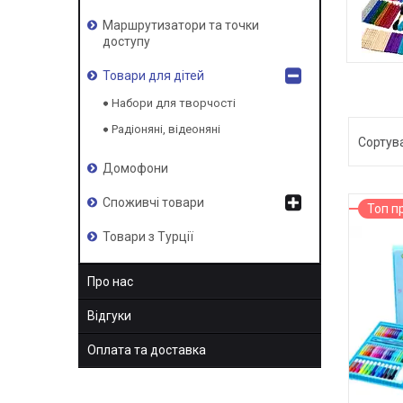
Маршрутизатори та точки
доступу
Товари для дітей
Набори для творчості
Радіоняні, відеоняні
Домофони
Споживчі товари
Топ п
Товари з Турції
Про нас
Відгуки
Оплата та доставка