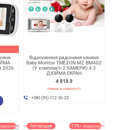
яняня
Відеоняняня радіоняня няняня
ДЮЙМА
Baby Monitor TMEZON MZ-BM402
я 2026
(У комплекті 2 КАМЕРИ) 4.3
ДЮЙМА ЕКРАН
4 818 ₴
Немає в наявності
+380 (95) 512-36-23
Топ продаж
–17%