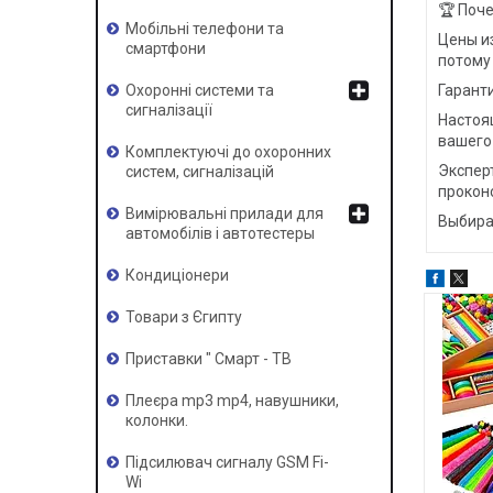
🏆 Поч
Мобільні телефони та
Цены и
смартфони
потому
Гарант
Охоронні системи та
сигналізації
Настоя
вашего 
Комплектуючі до охоронних
Экспер
систем, сигналізацій
прокон
Вимірювальні прилади для
Выбира
автомобілів і автотестеры
Кондиціонери
Товари з Єгипту
Приставки " Смарт - ТВ
Плеєра mp3 mp4, навушники,
колонки.
Підсилювач сигналу GSM Fi-
Wi