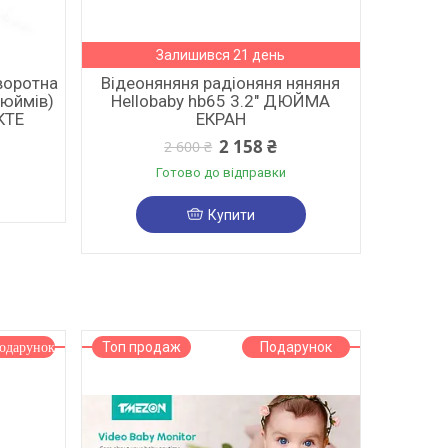
Залишився 21 день
воротна
Відеоняняня радіоняня няняня
дюймів)
Hellobaby hb65 3.2" ДЮЙМА
КТЕ
ЕКРАН
2 158 ₴
2 600 ₴
Готово до відправки
Купити
Топ продаж
Подарунок