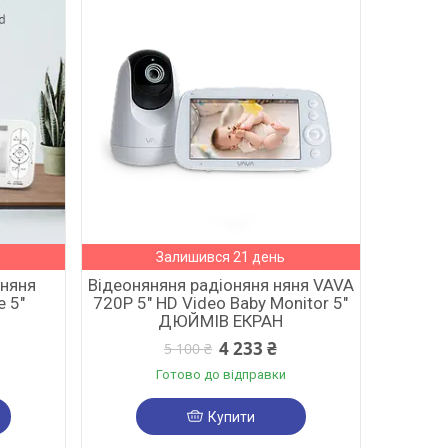
Залишився 21 день
 няня
Відеоняняня радіоняня няня VAVA
e 5"
720P 5" HD Video Baby Monitor 5"
ДЮЙМІВ ЕКРАН
4 233 ₴
5 100 ₴
Готово до відправки
Купити