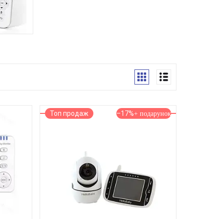
І
Топ продаж
–17%