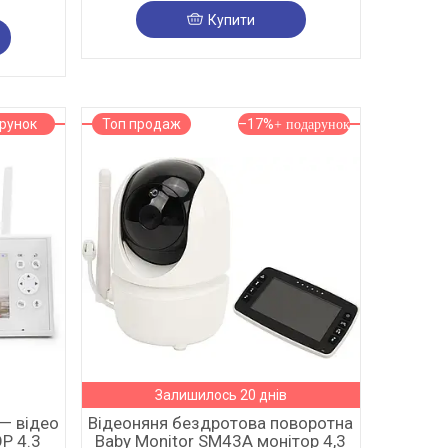
Купити
рунок
Топ продаж
–17%
Залишилось 20 днів
— відео
Відеоняня бездротова поворотна
Р 4.3
Baby Monitor SM43A монітор 4,3