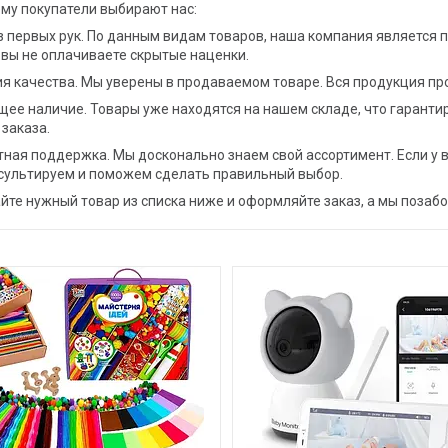
ему покупатели выбирают нас:
з первых рук. По данным видам товаров, наша компания является
 вы не оплачиваете скрытые наценки.
ия качества. Мы уверены в продаваемом товаре. Вся продукция пр
щее наличие. Товары уже находятся на нашем складе, что гаранти
заказа.
тная поддержка. Мы досконально знаем свой ассортимент. Если у в
сультируем и поможем сделать правильный выбор.
йте нужный товар из списка ниже и оформляйте заказ, а мы позаб
1