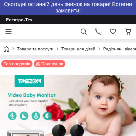
Сьогодні останній день знижок на товари! Встигни
замовити!
Електро-Тех
Товари та послуги
Товари для дітей
Радіоняні, відео
Топ продажів
Подарунок