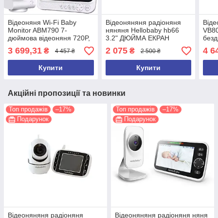
Відеоняня Wi-Fi Baby
Відеоняняня радіоняня
Віде
Monitor ABM790 7-
няняня Hellobaby hb66
VB8
дюймова відеоняня 720P,
3.2" ДЮЙМА ЕКРАН
безд
4-кратний зум,
двос
3 699,31
2 075
4 6
₴
₴
4 457 ₴
2 500 ₴
двостороннє аудіо, нічний
Wi-F
режим
Купити
Купити
Акційні пропозиції та новинки
Топ продажів
–17%
Топ продажів
–17%
Подарунок
Подарунок
Відеоняняня радіоняня
Відеоняняня радіоняня няня