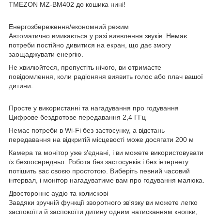
TMEZON MZ-BM402 до кошика нині!
Енергозбереження/економний режим
Автоматично вмикається у разі виявлення звуків. Немає
потреби постійно дивитися на екран, що дає змогу
заощаджувати енергію.
Не хвилюйтеся, пропустіть нічого, ви отримаєте
повідомлення, коли радіоняня виявить голос або плач вашої
дитини.
Просте у використанні та нагадування про годування
Цифрове бездротове передавання 2,4 ГГц
Немає потреби в Wi-Fi без застосунку, а відстань
передавання на відкритій місцевості може досягати 200 м
Камера та монітор уже з'єднані, і ви можете використовувати
їх безпосередньо. Робота без застосунків і без інтернету
потішить вас своєю простотою. Виберіть певний часовий
інтервал, і монітор нагадуватиме вам про годування малюка.
Двостороннє аудіо та колискові
Завдяки зручній функції зворотного зв'язку ви можете легко
заспокоїти й заспокоїти дитину одним натисканням кнопки,