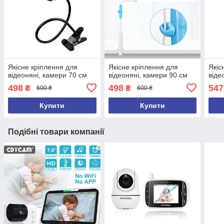
Якісне кріплення для
Якісне кріплення для
Якіс
відеоняні, камери 70 см
відеоняні, камери 90 см
віде
498
498
547
₴
₴
600 ₴
600 ₴
Купити
Купити
Подібні товари компанії