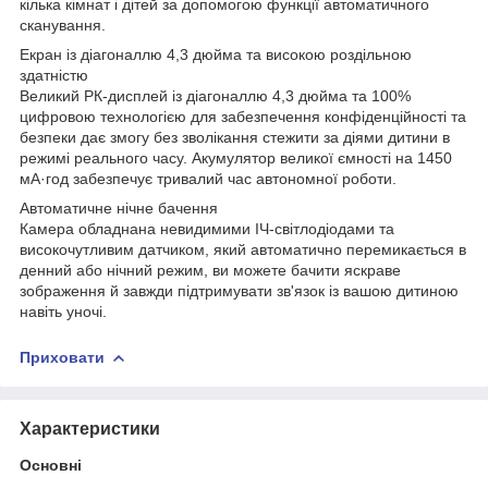
кілька кімнат і дітей за допомогою функції автоматичного
сканування.
Екран із діагоналлю 4,3 дюйма та високою роздільною
здатністю
Великий РК-дисплей із діагоналлю 4,3 дюйма та 100%
цифровою технологією для забезпечення конфіденційності та
безпеки дає змогу без зволікання стежити за діями дитини в
режимі реального часу. Акумулятор великої ємності на 1450
мА·год забезпечує тривалий час автономної роботи.
Автоматичне нічне бачення
Камера обладнана невидимими ІЧ-світлодіодами та
високочутливим датчиком, який автоматично перемикається в
денний або нічний режим, ви можете бачити яскраве
зображення й завжди підтримувати зв'язок із вашою дитиною
навіть уночі.
Приховати
Характеристики
Основні