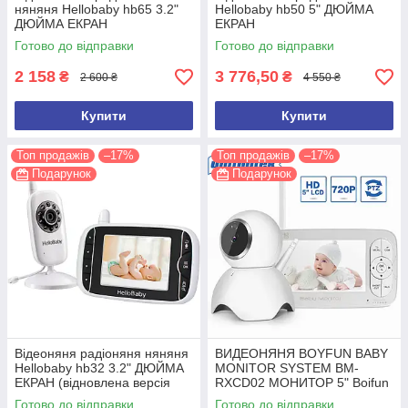
няняня Hellobaby hb65 3.2"
Hellobaby hb50 5" ДЮЙМА
ДЮЙМА ЕКРАН
ЕКРАН
Готово до відправки
Готово до відправки
2 158
3 776,50
₴
₴
2 600 ₴
4 550 ₴
Купити
Купити
Топ продажів
–17%
Топ продажів
–17%
Подарунок
Подарунок
Відеоняня радіоняня няняня
ВИДЕОНЯНЯ BOYFUN BABY
Hellobaby hb32 3.2" ДЮЙМА
MONITOR SYSTEM BM-
ЕКРАН (відновлена версія
RXCD02 МОНИТОР 5" Boifun
2026 року)
Готово до відправки
Готово до відправки