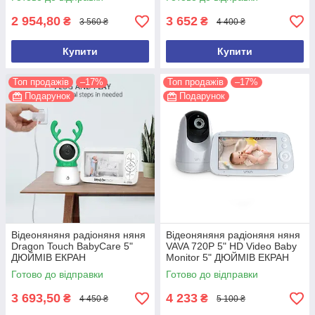
2 954,80
3 652
₴
₴
3 560 ₴
4 400 ₴
Купити
Купити
Топ продажів
–17%
Топ продажів
–17%
Подарунок
Подарунок
Відеоняняня радіоняня няня
Відеоняняня радіоняня няня
Dragon Touch BabyCare 5"
VAVA 720P 5" HD Video Baby
ДЮЙМІВ ЕКРАН
Monitor 5" ДЮЙМІВ ЕКРАН
Готово до відправки
Готово до відправки
3 693,50
4 233
₴
₴
4 450 ₴
5 100 ₴