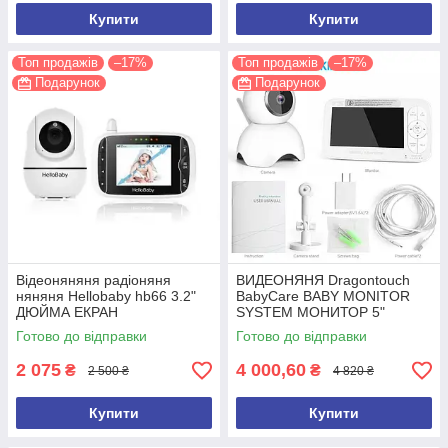
Купити
Купити
Топ продажів
–17%
Топ продажів
–17%
Подарунок
Подарунок
Відеоняняня радіоняня
ВИДЕОНЯНЯ Dragontouch
няняня Hellobaby hb66 3.2"
BabyCare BABY MONITOR
ДЮЙМА ЕКРАН
SYSTEM МОНИТОР 5"
Готово до відправки
Готово до відправки
2 075
4 000,60
₴
₴
2 500 ₴
4 820 ₴
Купити
Купити