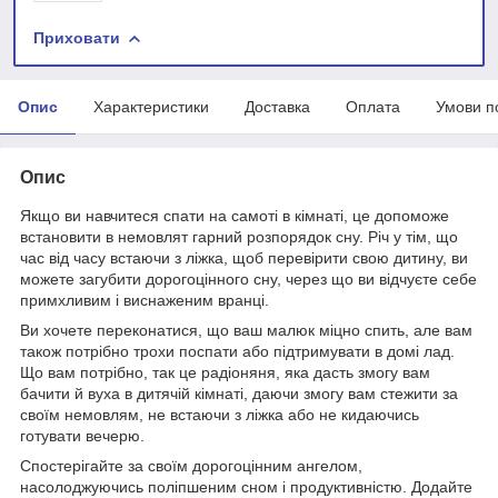
Приховати
Опис
Характеристики
Доставка
Оплата
Умови п
Опис
Якщо ви навчитеся спати на самоті в кімнаті, це допоможе
встановити в немовлят гарний розпорядок сну. Річ у тім, що
час від часу встаючи з ліжка, щоб перевірити свою дитину, ви
можете загубити дорогоцінного сну, через що ви відчуєте себе
примхливим і виснаженим вранці.
Ви хочете переконатися, що ваш малюк міцно спить, але вам
також потрібно трохи поспати або підтримувати в домі лад.
Що вам потрібно, так це радіоняня, яка дасть змогу вам
бачити й вуха в дитячій кімнаті, даючи змогу вам стежити за
своїм немовлям, не встаючи з ліжка або не кидаючись
готувати вечерю.
Спостерігайте за своїм дорогоцінним ангелом,
насолоджуючись поліпшеним сном і продуктивністю. Додайте