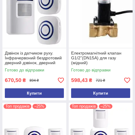
Дзвінок із датчиком руху.
Електромагнітний клапан
Інфрачервоний бездротовий
G1/2”(DN15A) для газу
дверний дзвінок, дверний
(мідний)
дзвіночок (2 сирени)
Готово до відправки
Готово до відправки
670,50
598,43
₴
₴
894 ₴
721 ₴
Купити
Купити
Топ продажів
–25%
Топ продажів
–25%