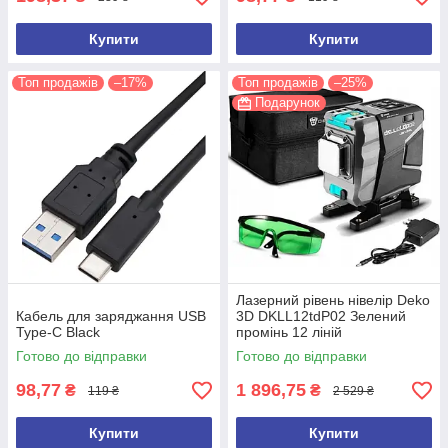
Купити
Купити
Топ продажів
–17%
Топ продажів
–25%
Подарунок
Лазерний рівень нівелір Deko
Кабель для заряджання USB
3D DKLL12tdP02 Зелений
Type-C Black
промінь 12 ліній
Готово до відправки
Готово до відправки
98,77
1 896,75
₴
₴
119 ₴
2 529 ₴
Купити
Купити