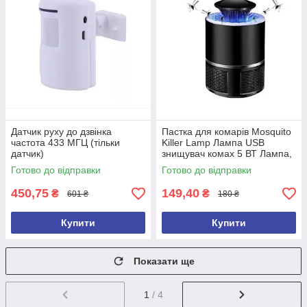
Датчик руху до дзвінка
Пастка для комарів Mosquito
частота 433 МГЦ (тільки
Killer Lamp Лампа USB
датчик)
знищувач комах 5 ВТ Лампа,
відлякувач комах
Готово до відправки
Готово до відправки
450,75
149,40
₴
₴
601 ₴
180 ₴
Купити
Купити
Показати ще
1
/ 4