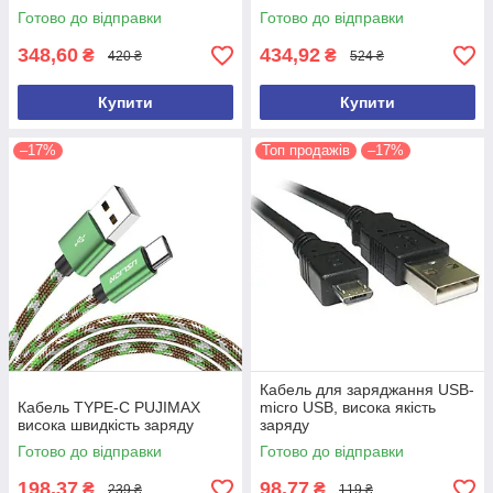
функцією hands free up6656,
Готово до відправки
Готово до відправки
348,60
434,92
₴
₴
420 ₴
524 ₴
Купити
Купити
–17%
Топ продажів
–17%
Кабель для заряджання USB-
Кабель TYPE-C PUJIMAX
micro USB, висока якість
висока швидкість заряду
заряду
Готово до відправки
Готово до відправки
198,37
98,77
₴
₴
239 ₴
119 ₴