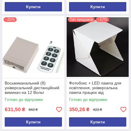
Купити
Купити
–25%
Топ продажів
–17%
Восьмиканальний (8)
Фотобокс + LED лампа для
універсальний дистанційний
освітлення, універсальна
вимикач на 12 Вольт
лампа працює від
павербанка для офісу, дому
Готово до відправки
Готово до відправки
631,50
350,26
₴
₴
842 ₴
422 ₴
Купити
Купити