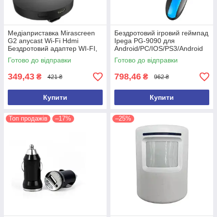
Медіаприставка Mirascreen
Бездротовий ігровий геймпад
G2 anycast Wi-Fi Hdmi
Ipega PG-9090 для
Бездротовий адаптер WI-FI,
Android/PC/IOS/PS3/Android
мережевий адаптер
Tv Box, джойстик для
Готово до відправки
Готово до відправки
міраскрін
телефону, контролер (PG-
9090)
349,43
798,46
₴
₴
421 ₴
962 ₴
Купити
Купити
Топ продажів
–17%
–25%