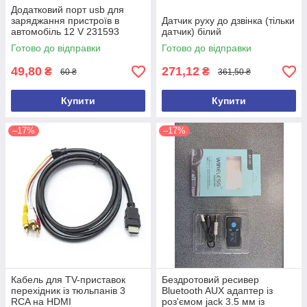
Додатковий порт usb для
заряджання пристроїв в
Датчик руху до дзвінка (тільки
автомобіль 12 V 231593
датчик) білий
Готово до відправки
Готово до відправки
49,80
271,12
₴
₴
60 ₴
361,50 ₴
Купити
Купити
–17%
–17%
Кабель для TV-приставок
Бездротовий ресивер
перехідник із тюльпанів 3
Bluetooth AUX адаптер із
RCA на HDMI
роз'ємом jack 3.5 мм із