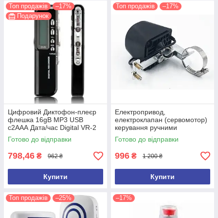
Топ продажів
–17%
Топ продажів
–17%
Подарунок
Цифровий Диктофон-плеєр
Електропривод,
флешка 16gB MP3 USB
електроклапан (сервомотор)
c2ААА Дата/час Digital VR-2
керування ручними
кульовими кранами
Готово до відправки
Готово до відправки
798,46
996
₴
₴
962 ₴
1 200 ₴
Купити
Купити
Топ продажів
–25%
–17%