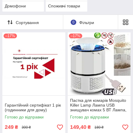
Домофони
Споживчі товари
Сортування
0
Фільтри
–17%
–17%
Пастка для комарів Mosquito
Гарантійний сертифікат 1 рік
Killer Lamp Лампа USB
(годинники для дому)
знищувач комах 5 ВТ Лампа,
відлякувач комах
Готово до відправки
Готово до відправки
249
149,40
₴
₴
300 ₴
180 ₴