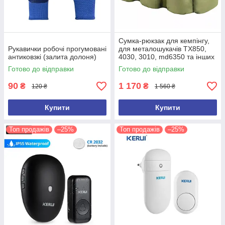
Сумка-рюкзак для кемпінгу,
Рукавички робочі прогумовані
для металошукачів TX850,
антиковзкі (залита долоня)
4030, 3010, md6350 та інших
(ємність 100 л)
Готово до відправки
Готово до відправки
90
1 170
₴
₴
120 ₴
1 560 ₴
Купити
Купити
Топ продажів
–25%
Топ продажів
–25%