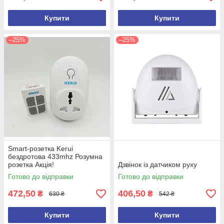
Купити
Купити
–25%
–25%
Smart-розетка Kerui
бездротова 433mhz Розумна
розетка Акція!
Дзвінок із датчиком руху
Готово до відправки
Готово до відправки
472,50
406,50
₴
₴
630 ₴
542 ₴
Купити
Купити