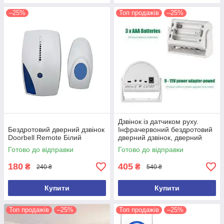
–25%
Топ продажів
–25%
Дзвінок із датчиком руху.
Бездротовий дверний дзвінок
Інфрачервоний бездротовий
Doorbell Remote Білий
дверний дзвінок, дверний
дзвіночок
Готово до відправки
Готово до відправки
180
405
₴
₴
240 ₴
540 ₴
Купити
Купити
Топ продажів
–25%
Топ продажів
–25%