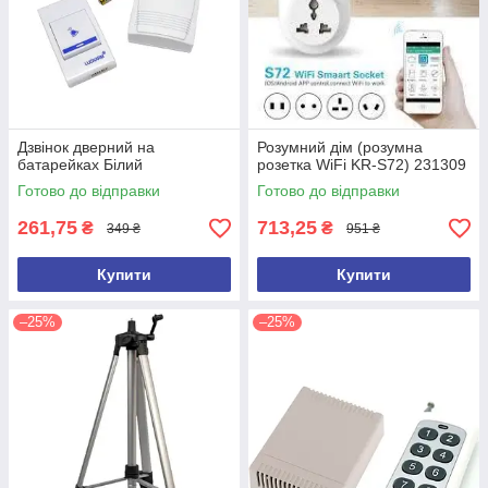
Дзвінок дверний на
Розумний дім (розумна
батарейках Білий
розетка WiFi KR-S72) 231309
Готово до відправки
Готово до відправки
261,75
713,25
₴
₴
349 ₴
951 ₴
Купити
Купити
–25%
–25%