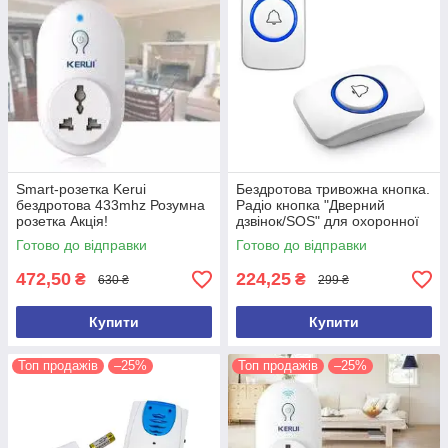
Smart-розетка Kerui
Бездротова тривожна кнопка.
бездротова 433mhz Розумна
Радіо кнопка "Дверний
розетка Акція!
дзвінок/SOS" для охоронної
сигналізації.Кнопка KERUI F
Готово до відправки
Готово до відправки
51
472,50
224,25
₴
₴
630 ₴
299 ₴
Купити
Купити
Топ продажів
–25%
Топ продажів
–25%