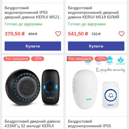
Бездротовий
Бездротовий
водонепроникний IP55
водонепроникний дверний
дверний дзвінок KERUI M521.
дзвінок KERUI M518 БІЛИЙ
Білий.
Готово до відправки
Готово до відправки
370,50
541,50
₴
₴
494 ₴
722 ₴
Купити
Купити
Топ продажів
–25%
Топ продажів
–25%
Бездротовий дверний дзвінок
Бездротовий
433МГц 32 мелодії KERUI
водонепроникний IP55