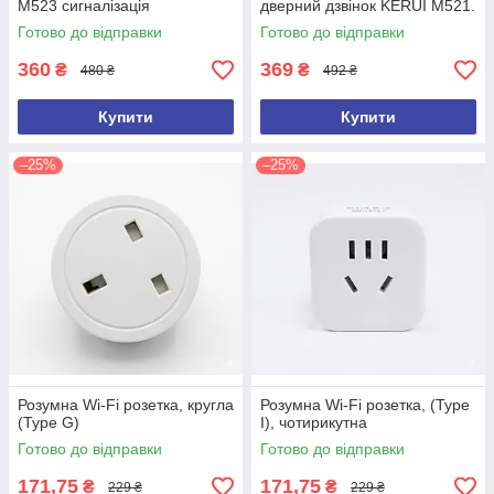
M523 сигналізація
дверний дзвінок KERUI M521.
Білий.
Готово до відправки
Готово до відправки
360
369
₴
₴
480 ₴
492 ₴
Купити
Купити
–25%
–25%
Розумна Wi-Fi розетка, кругла
Розумна Wi-Fi розетка, (Type
(Type G)
I), чотирикутна
Готово до відправки
Готово до відправки
171,75
171,75
₴
₴
229 ₴
229 ₴