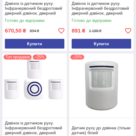
Дзвінок із датчиком руху.
Дзвінок із датчиком руху.
Інфрачервоний бездротовий
Інфрачервоний бездротовий
дверний дзвінок, дверний
дверний дзвінок, дверний
дзвіночок (2 сирени)
дзвіночок (2 датчики руху)
Готово до відправки
Готово до відправки
670,50
891
₴
₴
894 ₴
1 188 ₴
Купити
Купити
Топ продажів
–25%
–25%
Дзвінок із датчиком руху.
Інфрачервоний бездротовий
Датчик руху до дзвінка (тільки
дверний дзвінок, дверний
датчик) білий