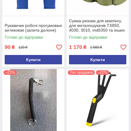
Сумка-рюкзак для кемпінгу,
Рукавички робочі прогумовані
для металошукачів TX850,
антиковзкі (залита долоня)
4030, 3010, md6350 та інших
(ємність 100 л)
Готово до відправки
Готово до відправки
90
1 170
₴
₴
120 ₴
1 560 ₴
Купити
Купити
–21%
Топ продажів
–21%