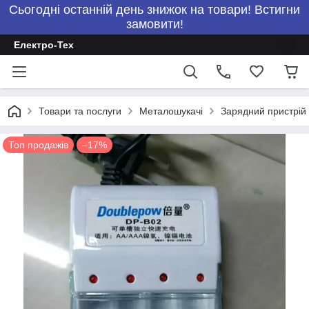
Сьогодні останній день знижок на товари! Встигни
замовити!
Електро-Тех
Товари та послуги
Металошукачі
Зарядний пристрій
Топ продажів
–17%