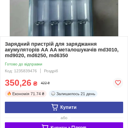
Зарядний пристрій для заряджання
акумуляторів АА AA металошукачів md3010,
md9020, md6250, md6350
Готово до відправки
Код: 1235839476
Роздріб
350,26
₴
422 ₴
Економія
71.74 ₴
Залишилось
21 день
Купити
або
Купити з