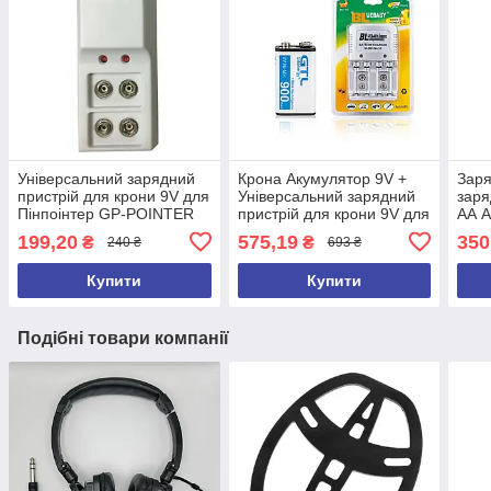
Універсальний зарядний
Крона Акумулятор 9V +
Заря
пристрій для крони 9V для
Універсальний зарядний
заря
Пінпоінтер GP-POINTER
пристрій для крони 9V для
АА A
Пінпоінтер GP-POINTER
md30
199,20
575,19
350
₴
₴
240 ₴
693 ₴
md6
Купити
Купити
Подібні товари компанії