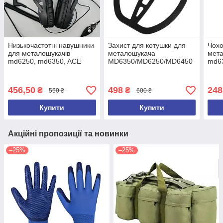
Низькочастотні навушники
Захист для котушки для
Чохо
для металошукачів
металошукача
мет
md6250, md6350, ACE
MD6350/MD6250/MD6450
md63
250, ACE 350, ACE250,
350
ACE350, GARRET 2026 рік
456,50
498
248
₴
₴
550 ₴
600 ₴
Купити
Купити
Акційні пропозиції та новинки
–25%
–25%