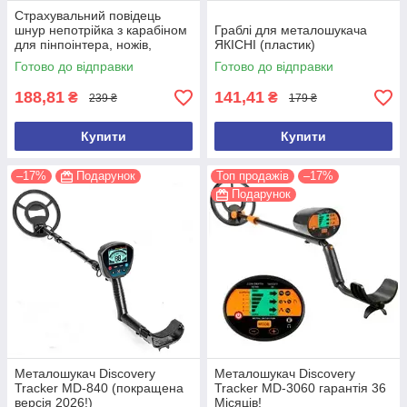
Страхувальний повідець
шнур непотрійка з карабіном
Граблі для металошукача
для пінпоінтера, ножів,
ЯКІСНІ (пластик)
ліхтарів, рацій, ключів
Готово до відправки
Готово до відправки
188,81
141,41
₴
₴
239 ₴
179 ₴
Купити
Купити
–17%
Подарунок
Топ продажів
–17%
Подарунок
Металошукач Discovery
Металошукач Discovery
Tracker MD-840 (покращена
Tracker MD-3060 гарантія 36
версія 2026!)
Місяців!