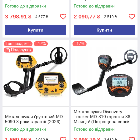
Готово до відправки
Готово до відправки
3 798,91
2 090,77
₴
₴
4 577 ₴
2 519 ₴
Купити
Купити
Топ продажів
–17%
–17%
Подарунок
Металошукач Discovery
Металошукач ґрунтовий MD-
Tracker MD-810 гарантія 36
5090 3 роки гарантії (2026)
Місяців! (Покращена версія
2026 року)
Готово до відправки
Готово до відправки
1 669,96
2 998,79
₴
₴
2 012 ₴
3 613 ₴