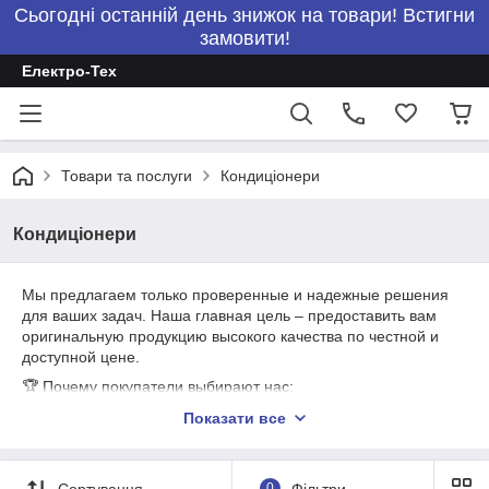
Сьогодні останній день знижок на товари! Встигни
замовити!
Електро-Тех
Товари та послуги
Кондиціонери
Кондиціонери
Мы предлагаем только проверенные и надежные решения
для ваших задач. Наша главная цель – предоставить вам
оригинальную продукцию высокого качества по честной и
доступной цене.
🏆 Почему покупатели выбирают нас:
Цены из первых рук. По данным видам товаров, наша
Показати все
компания является прямым импортером. Мы работаем без
посредников, потому вы не оплачиваете скрытые наценки.
Гарантия качества. Мы уверены в продаваемом товаре. Вся
Сортування
0
Фільтри