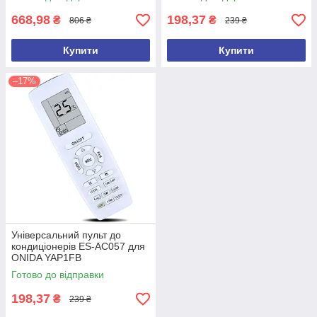
668,98
198,37
₴
₴
806 ₴
239 ₴
Купити
Купити
–17%
Універсальний пульт до
кондиціонерів ES-AC057 для
ONIDA YAP1FB
Готово до відправки
198,37
₴
239 ₴