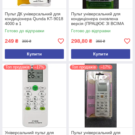
Пульт ДК універсальний для
Пульт універсальний для
кондиціонера Qunda KT-9018
кондиціонера оновлена
4000 в 1
версія (ПРАЦЮЄ ЗІ ВСІМА
КОНДИЦІОНЕРАМИ)
Готово до відправки
Готово до відправки
249
298,80
₴
₴
300 ₴
360 ₴
Купити
Купити
Топ продажів
–17%
Топ продажів
–17%
Універсальний пульт для
Пульт універсальний для