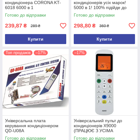
кондиціонера CORONA KT-
кондиціонерів усіх марок!
6018 6000 в 1
5000 в 1! 100% підійде до
вашого кондиціонера-
Готово до відправки
Готово до відправки
гарантуємо!
239,87
298,80
₴
₴
289 ₴
360 ₴
Купити
Купити
Топ продажів
–17%
–17%
Універсальна плата
Універсальний пульт до
керування кондиціонером
кондиціонерів X9000
QD-U08A
(ПРАЦЮЄ З УСІМА
КОНДИЦІОНЕРАМИ)
Готово до відправки
Готово до відправки