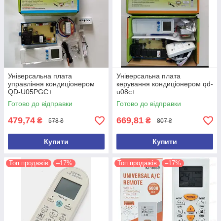
Універсальна плата
Універсальна плата
управління кондиціонером
керування кондиціонером qd-
QD-U05PGC+
u08c+
Готово до відправки
Готово до відправки
479,74
669,81
₴
₴
578 ₴
807 ₴
Купити
Купити
Топ продажів
–17%
Топ продажів
–17%