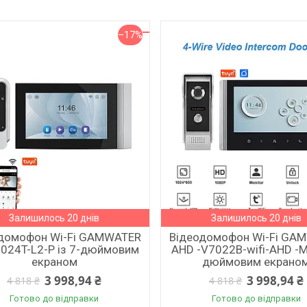
–17%
Залишилось 20 днів
Залишилось 20 днів
домофон Wi-Fi GAMWATER
Відеодомофон Wi-Fi GA
024T-L2-P із 7-дюймовим
AHD -V7022B-wifi-AHD -M
екраном
дюймовим екрано
3 998,94 ₴
3 998,94 ₴
4 818 ₴
4 818 ₴
Готово до відправки
Готово до відправки