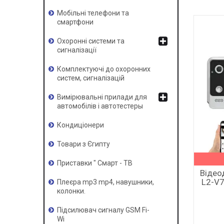
Мобільні телефони та
смартфони
Охоронні системи та
сигналізації
Комплектуючі до охоронних
систем, сигналізацій
Вимірювальні прилади для
автомобілів і автотестеры
Кондиціонери
Товари з Єгипту
Приставки " Смарт - ТВ
Відео
L2-V7
Плеєра mp3 mp4, навушники,
колонки.
Підсилювач сигналу GSM Fi-
Wi