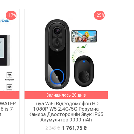
–17%
–25%
Залишилось 20 днів
MWATER
Tuya WiFi Відеодомофон HD
6 із 7-
1080P W5 2.4G/5G Розумна
м
Камера Двосторонній Звук IP65
Акумулятор 9000mAh
1 761,75 ₴
2 349 ₴