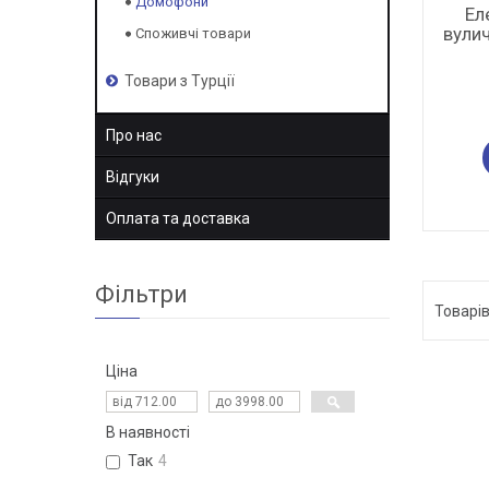
Домофони
Ел
вулич
Споживчі товари
Товари з Турції
Про нас
Відгуки
Оплата та доставка
Фільтри
Ціна
В наявності
Так
4