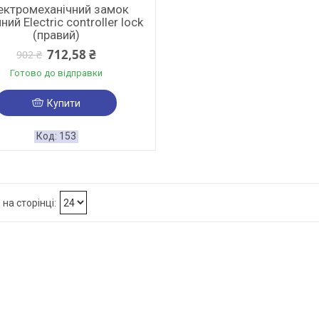
ектромеханічний замок
ний Electric controller lock
(правий)
712,58 ₴
902 ₴
Готово до відправки
Купити
153