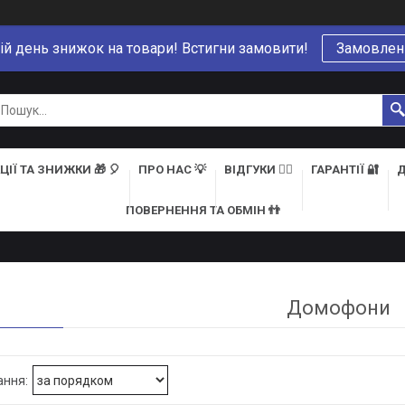
ій день знижок на товари! Встигни замовити!
Замовлен
ЦІЇ ТА ЗНИЖКИ 🎁 🎈
ПРО НАС 💡
ВІДГУКИ 👍🏻
ГАРАНТІЇ 🔐
Д
ПОВЕРНЕННЯ ТА ОБМІН 👬
Домофони