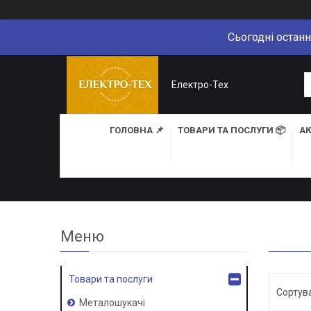
Сьогодні останн
Електро-Тех
ГОЛОВНА 📌
ТОВАРИ ТА ПОСЛУГИ 📦
АК
Товари та послуги
Металошукачі