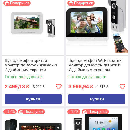
Подарунок
Подарунок
Відеодомофон критий
Відеодомофон Wi-Fi критий
монітор домофон дзвінок із
монітор домофон дзвінок із
7-дюймовим екраном
7-дюймовим екраном
GAMWATER
GAMWATER AHD-V70MGM
Готово до відправки
Готово до відправки
2 499,13
3 998,94
₴
₴
3 011 ₴
4 818 ₴
Купити
Купити
–17%
Подарунок
–17%
Подарунок