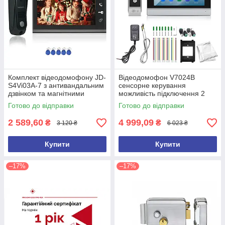
Комплект відеодомофону JD-
Відеодомофон V7024B
S4Vi03A-7 з антивандальним
сенсорне керування
дзвінком та магнітними
можливість підключення 2
ключами
замків + відеоспостереження
Готово до відправки
Готово до відправки
2 589,60
4 999,09
₴
₴
3 120 ₴
6 023 ₴
Купити
Купити
–17%
–17%