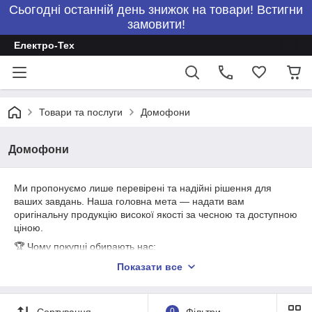
Сьогодні останній день знижок на товари! Встигни
замовити!
Електро-Тех
Товари та послуги
Домофони
Домофони
Ми пропонуємо лише перевірені та надійні рішення для
ваших завдань. Наша головна мета — надати вам
оригінальну продукцію високої якості за чесною та доступною
ціною.
🏆 Чому покупці обирають нас:
Ціни з перших рук. За даними видами товарів наша компанія
Показати все
є прямим імпортером. Ми працюємо без посередників, тому
ви не оплачуєте приховані націнки.
Гарантія якості. Ми впевнені в товарі, який продаємо. Вся
Сортування
0
Фільтри