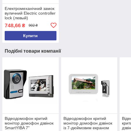
Електромеханічний замок
вуличний Electric controller
lock (левый)
748,66
₴
902 ₴
Купити
Подібні товари компанії
Відеодомофон критий
Відеодомофон критий
Віде
монітор домофон дзвінок
монітор домофон дзвінок
крит
SmartYIBA 7"
із 7-дюймовим екраном
дзві