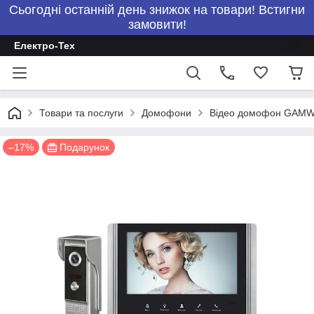
Сьогодні останній день знижок на товари! Встигни
замовити!
Електро-Тех
Товари та послуги
Домофони
Відео домофон GAMWAT
–17%
Подарунок