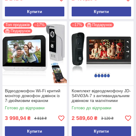
Купити
Купити
Топ продажів
–17%
–17%
Подарунок
Подарунок
Відеодомофон Wi-Fi критий
Комплект відеодомофону JD-
монітор домофон дзвінок із
S4Vi03A-7 з антивандальним
7-дюймовим екраном
дзвінком та магнітними
GAMWATER AHD-V70MGM
ключами
Готово до відправки
Готово до відправки
3 998,94
2 589,60
₴
₴
4 818 ₴
3 120 ₴
Купити
Купити