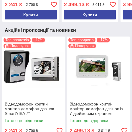
GAMWATER
екр
2 241
2 499,13
3 9
₴
₴
2 700 ₴
3 011 ₴
AHD
Купити
Купити
Акційні пропозиції та новинки
Топ продажів
–17%
Топ продажів
–17%
Подарунок
Подарунок
Відеодомофон критий
Відеодомофон критий
монітор домофон дзвінок
монітор домофон дзвінок із
SmartYIBA 7"
7-дюймовим екраном
GAMWATER
Готово до відправки
Готово до відправки
2 241
2 499,13
₴
₴
2 700 ₴
3 011 ₴