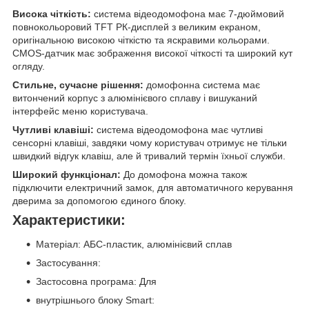
Висока чіткість:
система відеодомофона має 7-дюймовий
повнокольоровий TFT РК-дисплей з великим екраном,
оригінальною високою чіткістю та яскравими кольорами.
CMOS-датчик має зображення високої чіткості та широкий кут
огляду.
Стильне, сучасне рішення:
домофонна система має
витончений корпус з алюмінієвого сплаву і вишуканий
інтерфейс меню користувача.
Чутливі клавіші:
система відеодомофона має чутливі
сенсорні клавіші, завдяки чому користувач отримує не тільки
швидкий відгук клавіш, але й тривалий термін їхньої служби.
Широкий функціонал:
До домофона можна також
підключити електричний замок, для автоматичного керування
дверима за допомогою єдиного блоку.
Характеристики:
Матеріал: АБС-пластик, алюмінієвий сплав
Застосування:
Застосовна програма: Для
внутрішнього блоку Smart: