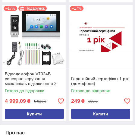
–17%
Подарунок
–17%
Відеодомофон V7024B
сенсорне керування
Гарантійний сертифікат 1 рік
можливість підключення 2
(домофони)
замків + відеоспостереження
Готово до відправки
Готово до відправки
4 999,09
249
₴
₴
6 023 ₴
300 ₴
Купити
Купити
Про нас