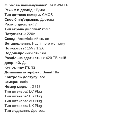
Фірмове найменування:
GAMWATER
Режим відповіді:
Гучна
Тип датчика камери:
CMOS
Спосіб під'єднання:
Дротова
Розмір дисплея:
7
Тип екрана дисплея:
колір
Потужність:
220v
Склад:
Алюмінієвий сплав
Встановлення:
Настінного монтажу
Потужність:
15V / 1.2A
Водонепроникність:
Да
Роздільна здатність:
> 420 ТБ ліній
дверний:
Да
Кут огляду (°):
92
Домашній інтерфейс Samrt:
Да
Контроль доступу:
все
камера:
колір
Номер моделі:
G813
Тип штекера:
ЕС Plug
Тип штекера:
US Plug
Тип штекера:
AU Plug
Тип штекера:
UK Plug
Тип з'єднання:
Дротова