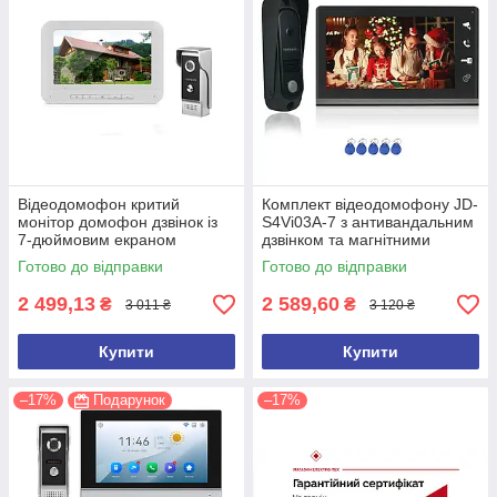
Відеодомофон критий
Комплект відеодомофону JD-
монітор домофон дзвінок із
S4Vi03A-7 з антивандальним
7-дюймовим екраном
дзвінком та магнітними
GAMWATER
ключами
Готово до відправки
Готово до відправки
2 499,13
2 589,60
₴
₴
3 011 ₴
3 120 ₴
Купити
Купити
–17%
Подарунок
–17%