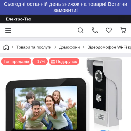
Сьогодні останній день знижок на товари! Встигни
замовити!
Електро-Тех
Товари та послуги
Домофони
Відеодомофон Wi-Fi 
Топ продажів
–17%
Подарунок