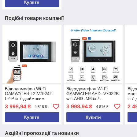
Купити
Подібні товари компанії
Відеодомофон Wi-Fi
Відеодомофон Wi-Fi
Віде
GAMWATER L2-V7024T-
GAMWATER AHD -V7022B-
моні
L2-P із 7-дюймовим
wifi-AHD -M6 із 7-
із 7
екраном
дюймовим екраном
GAM
3 998,94
3 998,94
2 4
₴
₴
4 818 ₴
4 818 ₴
Купити
Купити
Акційні пропозиції та новинки