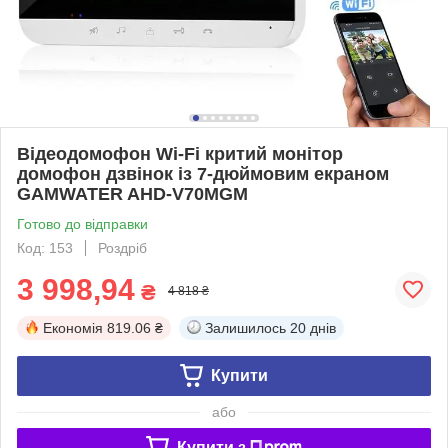
Відеодомофон Wi-Fi критий монітор
домофон дзвінок із 7-дюймовим екраном
GAMWATER AHD-V70MGM
Готово до відправки
Код: 153
Роздріб
3 998,94
₴
4 818 ₴
Економія
819.06 ₴
Залишилось
20 днів
Купити
або
Купити з