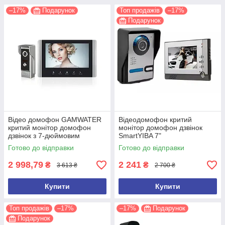
–17%
Подарунок
Топ продажів
–17%
Подарунок
Відео домофон GAMWATER
Відеодомофон критий
критий монітор домофон
монітор домофон дзвінок
дзвінок з 7-дюймовим
SmartYIBA 7"
екраном (в чорному кольорі)
Готово до відправки
Готово до відправки
2 998,79
2 241
₴
₴
3 613 ₴
2 700 ₴
Купити
Купити
Топ продажів
–17%
–17%
Подарунок
Подарунок