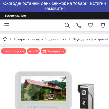
Сьогодні останній день знижок на товари! Встигни
замовити!
Електро-Тех
Товари та послуги
Домофони
Відеодомофон критий
Топ продажів
–17%
Подарунок