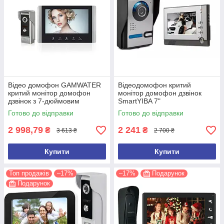
Відео домофон GAMWATER
Відеодомофон критий
критий монітор домофон
монітор домофон дзвінок
дзвінок з 7-дюймовим
SmartYIBA 7"
екраном (в чорному кольорі)
Готово до відправки
Готово до відправки
2 998,79
2 241
₴
₴
3 613 ₴
2 700 ₴
Купити
Купити
Топ продажів
–17%
–17%
Подарунок
Подарунок