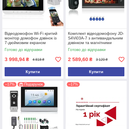
Відеодомофон Wi-Fi критий
Комплект відеодомофону JD-
монітор домофон дзвінок із
S4Vi03A-7 з антивандальним
7-дюймовим екраном
дзвінком та магнітними
GAMWATER AHD-V70MGM
ключами
Готово до відправки
Готово до відправки
3 998,94
2 589,60
₴
₴
4 818 ₴
3 120 ₴
Купити
Купити
–17%
Подарунок
–17%