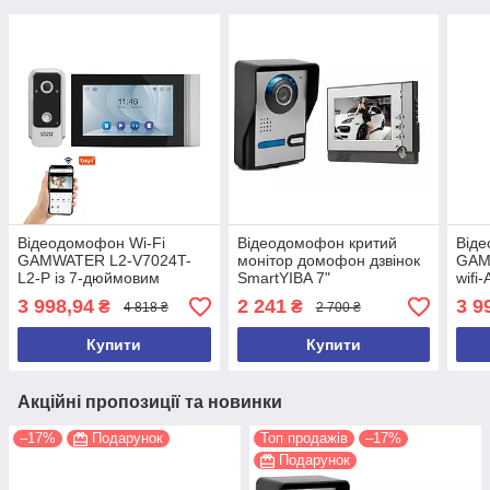
Відеодомофон Wi-Fi
Відеодомофон критий
Віде
GAMWATER L2-V7024T-
монітор домофон дзвінок
GAM
L2-P із 7-дюймовим
SmartYIBA 7"
wifi
екраном
дюй
3 998,94
2 241
3 9
₴
₴
4 818 ₴
2 700 ₴
Купити
Купити
Акційні пропозиції та новинки
–17%
Подарунок
Топ продажів
–17%
Подарунок