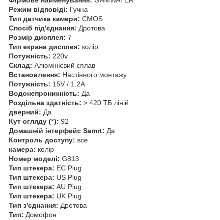
Режим відповіді:
Гучна
Тип датчика камери:
CMOS
Спосіб під'єднання:
Дротова
Розмір дисплея:
7
Тип екрана дисплея:
колір
Потужність:
220v
Склад:
Алюмінієвий сплав
Встановлення:
Настінного монтажу
Потужність:
15V / 1.2A
Водонепроникність:
Да
Роздільна здатність:
> 420 ТБ ліній
дверний:
Да
Кут огляду (°):
92
Домашній інтерфейс Samrt:
Да
Контроль доступу:
все
камера:
колір
Номер моделі:
G813
Тип штекера:
ЕС Plug
Тип штекера:
US Plug
Тип штекера:
AU Plug
Тип штекера:
UK Plug
Тип з'єднання:
Дротова
Тип:
Домофон