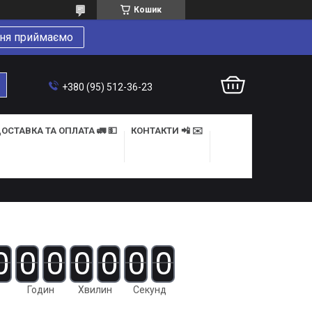
Кошик
ня приймаємо
+380 (95) 512-36-23
ОСТАВКА ТА ОПЛАТА 🚛 💵
КОНТАКТИ 📲 ✉️
0
0
0
0
0
0
0
Годин
Хвилин
Секунд