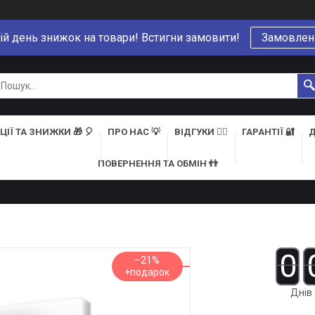
ій день знижок на товари! Встигни замовити!
Замовлен
ЦІЇ ТА ЗНИЖКИ 🎁 🎈
ПРО НАС 💡
ВІДГУКИ 👍🏻
ГАРАНТІЇ 🔐
Д
ПОВЕРНЕННЯ ТА ОБМІН 👬
0
–21%
Днів