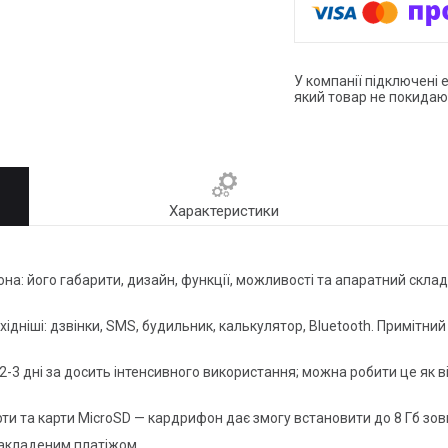
У компанії підключені 
який товар не покидаю
Характеристики
а: його габарити, дизайн, функції, можливості та апаратний складн
бхідніші: дзвінки, SMS, будильник, калькулятор, Bluetooth. Примітн
3 дні за досить інтенсивного використання; можна робити це як від
и та карти MicroSD — кардрифон дає змогу встановити до 8 Гб зовн
накладеним платіжом.