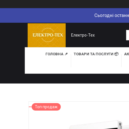
Сьогодні останн
Електро-Тех
ГОЛОВНА 📌
ТОВАРИ ТА ПОСЛУГИ 📦
АК
Топ продаж