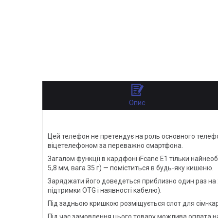
Опис
Цей телефон не претендує на роль основного телефон
віцетелефоном за переважно смартфона.
Загалом функції в кардфоні iFcane E1 тільки найнео
5,8 мм, вага 35 г) — поміститься в будь-яку кишеню.
Заряджати його доведеться приблизно один раз на 2-
підтримки OTG і наявності кабелю).
Під задньою кришкою розміщується слот для сім-карт
Під час замовлення цього товару можлива оплата 