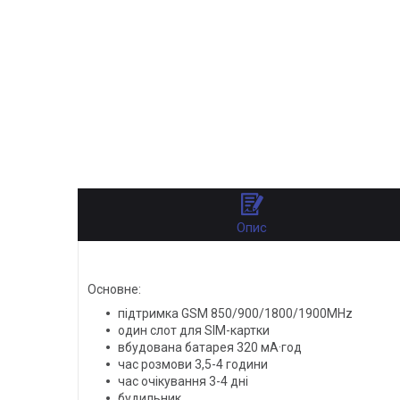
Опис
Основне:
підтримка GSM 850/900/1800/1900MHz
один слот для SIM-картки
вбудована батарея 320 мА·год
час розмови 3,5-4 години
час очікування 3-4 дні
будильник