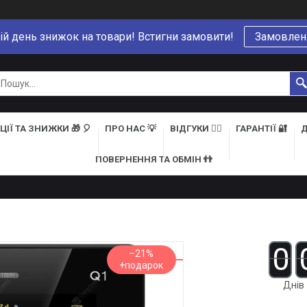
ій день знижок на товари! Встигни замовити!
Замовлен
ЦІЇ ТА ЗНИЖКИ 🎁 🎈
ПРО НАС 💡
ВІДГУКИ 👍🏻
ГАРАНТІЇ 🔐
Д
ПОВЕРНЕННЯ ТА ОБМІН 👬
0
–21%
Днів