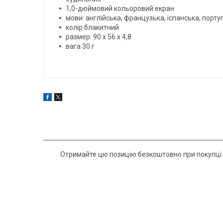
1,0-дюймовий кольоровий екран
мови: англійська, французька, іспанська, португ
колір блакитний
размер: 90 х 56 х 4,8
вага 30 г
Отримайте цю позицію безкоштовно при покупці 