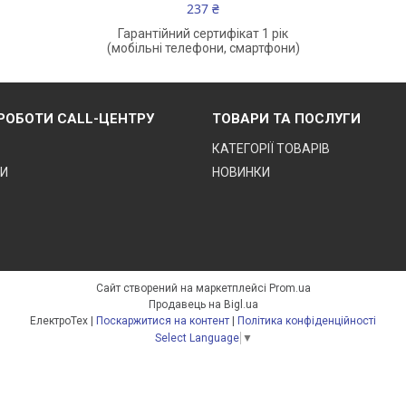
237 ₴
Гарантійний сертифікат 1 рік
(мобільні телефони, смартфони)
 РОБОТИ CALL-ЦЕНТРУ
ТОВАРИ ТА ПОСЛУГИ
КАТЕГОРІЇ ТОВАРІВ
ТИ
НОВИНКИ
Сайт створений на маркетплейсі
Prom.ua
Продавець на Bigl.ua
ЕлектроТех |
Поскаржитися на контент
|
Політика конфіденційності
Select Language
▼