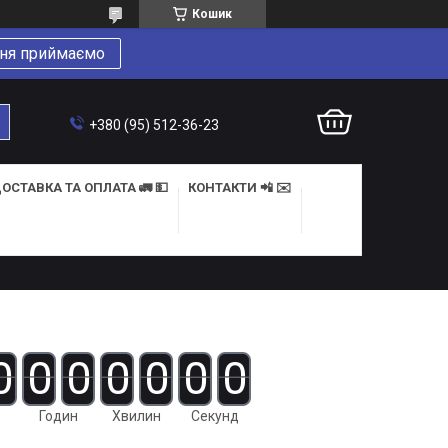
Кошик
ня приймаємо
+380 (95) 512-36-23
ОСТАВКА ТА ОПЛАТА 🚛 💵
КОНТАКТИ 📲 ✉️
0
0
0
0
0
0
0
Годин
Хвилин
Секунд