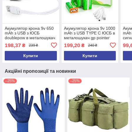
Акумулятор крона 9v 650
Акумулятор крона 9v 1000
Акум
mAh з USB з ЮСБ
mAh з USB TYPE C ЮСБ в
mAh 
doublepow в металошукач
металошукач gp pointer
сигн
gp pointer md4030 для
md4030 для поінтера
md40
198,37
199,20
99,
₴
₴
239 ₴
240 ₴
поінтера
Купити
Купити
Акційні пропозиції та новинки
–25%
–25%