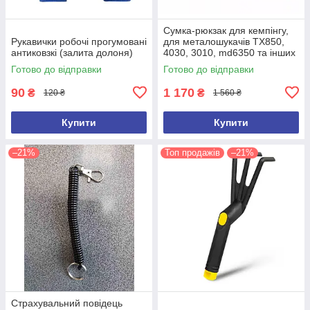
Сумка-рюкзак для кемпінгу,
Рукавички робочі прогумовані
для металошукачів TX850,
антиковзкі (залита долоня)
4030, 3010, md6350 та інших
(ємність 100 л)
Готово до відправки
Готово до відправки
90
1 170
₴
₴
120 ₴
1 560 ₴
Купити
Купити
–21%
Топ продажів
–21%
Страхувальний повідець