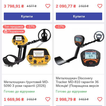
3 798,91
2 090,77
₴
₴
4 577 ₴
2 519 ₴
Купити
Купити
Топ продажів
–17%
–17%
Подарунок
Металошукач Discovery
Металошукач ґрунтовий MD-
Tracker MD-810 гарантія 36
5090 3 роки гарантії (2026)
Місяців! (Покращена версія
2026 року)
Готово до відправки
Готово до відправки
1 669,96
2 998,79
₴
₴
2 012 ₴
3 613 ₴