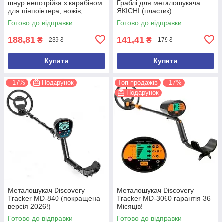
шнур непотрійка з карабіном
Граблі для металошукача
для пінпоінтера, ножів,
ЯКІСНІ (пластик)
ліхтарів, рацій, ключів
Готово до відправки
Готово до відправки
188,81
141,41
₴
₴
239 ₴
179 ₴
Купити
Купити
–17%
Подарунок
Топ продажів
–17%
Подарунок
Металошукач Discovery
Металошукач Discovery
Tracker MD-840 (покращена
Tracker MD-3060 гарантія 36
версія 2026!)
Місяців!
Готово до відправки
Готово до відправки