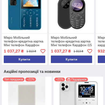
Мікро Мобільний
Мікро Мобільний
Мікр
телефон-кредитна картка
телефон-кредитна картка
теле
Міні телефон Кардфон
Міні телефон Кардфон i15
кард
GTStar DOOV V9 Blue (2
mini (2 сім картки)
Plus
1 037,27
1 037,27
932
₴
₴
1 313 ₴
1 313 ₴
сім картки)
Купити
Купити
Акційні пропозиції та новинки
Топ продажів
–21%
–21%
Подарунок