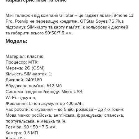
Міні телефон від компанії GTStar – це гаджет як міні iPhone 11
Pro. Розмір не перевищує кредитки. GTStar Soyes 7S Plus
підтримує SIM-карту та карту пам'яті, є кольоровий дисплей
та габарити всього 90*50*7.5 мм.
Модель:
Матеріал: пластик
Процесор: МТК;
Мережа: 2G (GSM)
Кількість SIM-карток: 1;
Дисплей: 240*180
Вбудована пам'ять: 512 Мб
Система введення/виводу: Micro USB;
Wi-Fi: відсутня;
Живлення: Li-ion акумулятор 400mAh;
Час роботи: очікування – до 5 діб, розмова – до 4-х годин;
Мова меню: російська, англійська, французька, іспанська,
португальська, німецька та ін.
Розміри: 90 * 50 * 7.5 мм.
Камера: 0.3 МП
Вага: 40 г