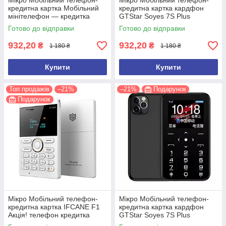
Мікро Мобільний телефон-
Мікро Мобільний телефон-
кредитна картка Мобільний
кредитна картка кардфон
мінітелефон — кредитка
GTStar Soyes 7S Plus
AIEK C6 Q1 Акція телефон
(Зелений)
Готово до відправки
Готово до відправки
кредитка
932,20
932,20
₴
₴
1 180 ₴
1 180 ₴
Купити
Купити
Топ продажів
–21%
–21%
Подарунок
Подарунок
Мікро Мобільний телефон-
Мікро Мобільний телефон-
кредитна картка IFCANE F1
кредитна картка кардфон
Акція! телефон кредитка
GTStar Soyes 7S Plus
(білий)
(Чорний)