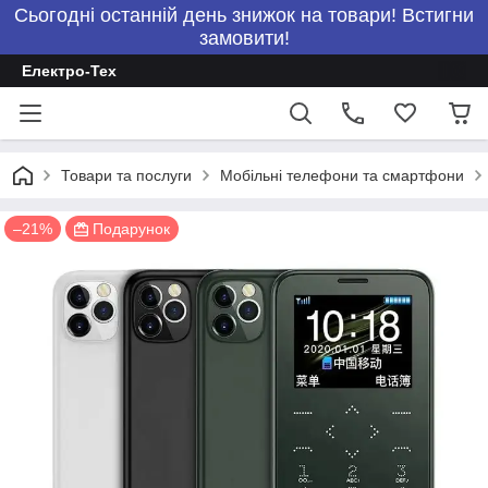
Сьогодні останній день знижок на товари! Встигни
замовити!
Електро-Тех
Товари та послуги
Мобільні телефони та смартфони
–21%
Подарунок