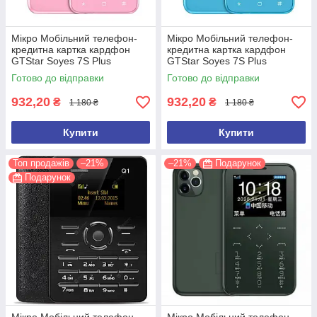
Мікро Мобільний телефон-
Мікро Мобільний телефон-
кредитна картка кардфон
кредитна картка кардфон
GTStar Soyes 7S Plus
GTStar Soyes 7S Plus
(Рожевий)
(Блакитний)
Готово до відправки
Готово до відправки
932,20
932,20
₴
₴
1 180 ₴
1 180 ₴
Купити
Купити
Топ продажів
–21%
–21%
Подарунок
Подарунок