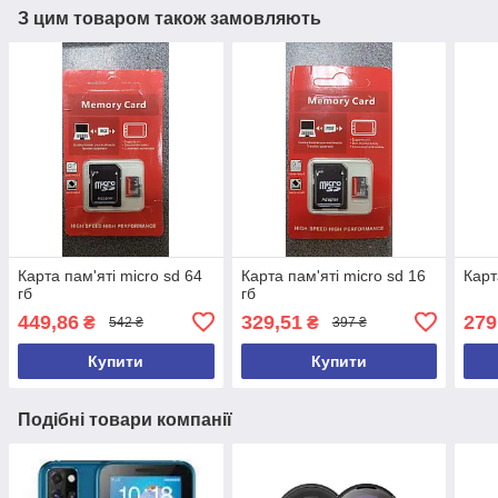
З цим товаром також замовляють
Карта пам'яті micro sd 64
Карта пам'яті micro sd 16
Карт
гб
гб
449,86
329,51
279
₴
₴
542 ₴
397 ₴
Купити
Купити
Подібні товари компанії