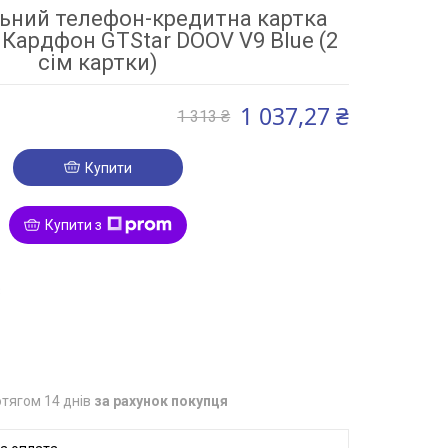
ьний телефон-кредитна картка
 Кардфон GTStar DOOV V9 Blue (2
сім картки)
1 037,27 ₴
1 313 ₴
Купити
Купити з
3
тягом 14 днів
за рахунок покупця