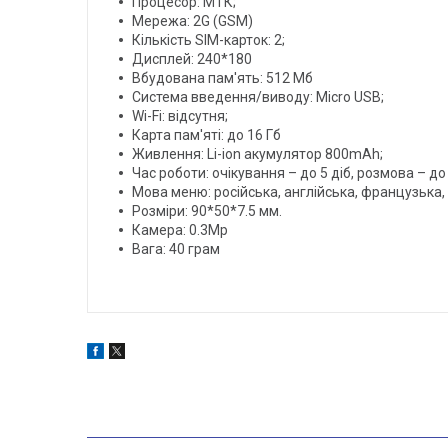
Процесор: МТК;
Мережа: 2G (GSM)
Кількість SIM-карток: 2;
Дисплей: 240*180
Вбудована пам'ять: 512 Мб
Система введення/виводу: Micro USB;
Wi-Fi: відсутня;
Карта пам'яті: до 16 Гб
Живлення: Li-ion акумулятор 800mAh;
Час роботи: очікування – до 5 діб, розмова – до
Мова меню: російська, англійська, французька, 
Розміри: 90*50*7.5 мм.
Камера: 0.3Mp
Вага: 40 грам