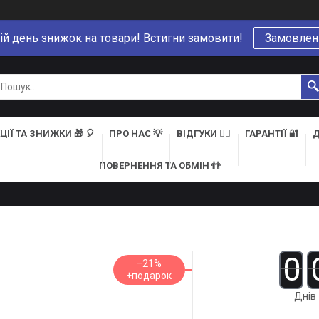
ій день знижок на товари! Встигни замовити!
Замовлен
ЦІЇ ТА ЗНИЖКИ 🎁 🎈
ПРО НАС 💡
ВІДГУКИ 👍🏻
ГАРАНТІЇ 🔐
Д
ПОВЕРНЕННЯ ТА ОБМІН 👬
0
–21%
Днів