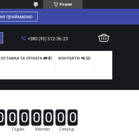
Кошик
ня приймаємо
+380 (95) 512-36-23
ОСТАВКА ТА ОПЛАТА 🚛 💵
КОНТАКТИ 📲 ✉️
0
0
0
0
0
0
0
Годин
Хвилин
Секунд