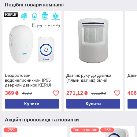
Подібні товари компанії
Бездротовий
Датчик руху до дзвінка
Дзві
водонепроникний IP55
(тільки датчик) білий
дверний дзвінок KERUI
M521. Білий.
369
271,12
406
₴
₴
492 ₴
361,50 ₴
Купити
Купити
Акційні пропозиції та новинки
–25%
Топ продажів
–25%