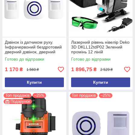
Дзвінок із датчиком руху.
Лазерний рівень нівелір Deko
Інфрачервоний бездротовий
3D DKLL12tdP02 Зелений
дверний дзвінок, дверний
промінь 12 ліній
дзвіночок (3 датчики руху)
Готово до відправки
Готово до відправки
1 170
1 896,75
₴
₴
1 560 ₴
2 529 ₴
Купити
Купити
Топ продажів
–25%
Топ продажів
–25%
Подарунок