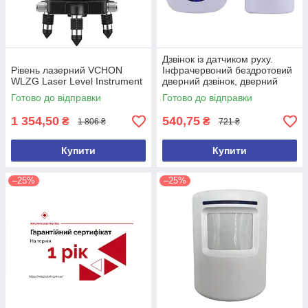
Дзвінок із датчиком руху.
Рівень лазерний VCHON
Інфрачервоний бездротовий
WLZG Laser Level Instrument
дверний дзвінок, дверний
дзвіночок
Готово до відправки
Готово до відправки
1 354,50
540,75
₴
₴
1 806 ₴
721 ₴
Купити
Купити
–25%
–25%