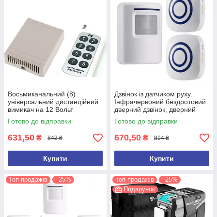
Восьмиканальний (8)
Дзвінок із датчиком руху.
універсальний дистанційний
Інфрачервоний бездротовий
вимикач на 12 Вольт
дверний дзвінок, дверний
дзвіночок (2 сирени)
Готово до відправки
Готово до відправки
631,50
670,50
₴
₴
842 ₴
894 ₴
Купити
Купити
Топ продажів
–25%
Топ продажів
–25%
Подарунок