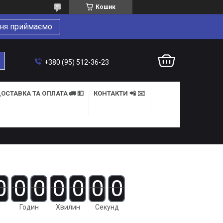
Кошик
ня приймаємо
+380 (95) 512-36-23
ОСТАВКА ТА ОПЛАТА 🚛 💵
КОНТАКТИ 📲 ✉️
0
0
0
0
0
0
0
Годин
Хвилин
Секунд