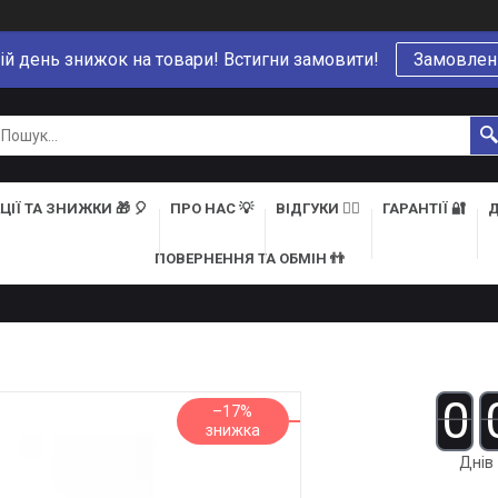
ій день знижок на товари! Встигни замовити!
Замовлен
ЦІЇ ТА ЗНИЖКИ 🎁 🎈
ПРО НАС 💡
ВІДГУКИ 👍🏻
ГАРАНТІЇ 🔐
Д
ПОВЕРНЕННЯ ТА ОБМІН 👬
0
–17%
Днів