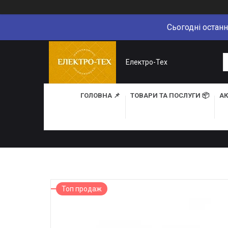
Сьогодні останн
Електро-Тех
ГОЛОВНА 📌
ТОВАРИ ТА ПОСЛУГИ 📦
АК
Топ продаж