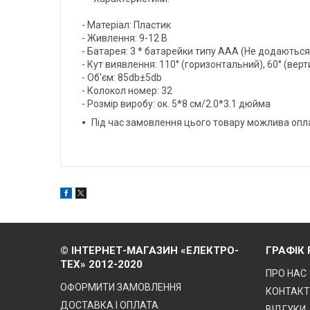
- Матеріал: Пластик
- Живлення: 9-12 В
- Батарея: 3 * батарейки типу AAA (Не додаютьс
- Кут виявлення: 110° (горизонтальний), 60° (вер
- Об'єм: 85db±5db
- Колокол номер: 32
- Розмір виробу: ок. 5*8 см/2.0*3.1 дюйма
Під час замовлення цього товару можлива оп
© ІНТЕРНЕТ-МАГАЗИН «ЕЛЕКТРО-
ГРАФІК
ТЕХ» 2012-2020
ПРО НАС
ОФОРМИТИ ЗАМОВЛЕННЯ
КОНТАК
ДОСТАВКА І ОПЛАТА
ВІДГУКИ