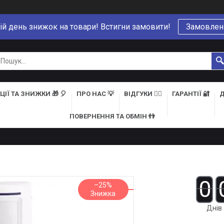
ій день знижок на товари! Встигни замовити!
Замовлен
ЦІЇ ТА ЗНИЖКИ 🎁 🎈
ПРО НАС 💡
ВІДГУКИ 👍🏻
ГАРАНТІЇ 🔐
Д
ПОВЕРНЕННЯ ТА ОБМІН 👬
0
–25%
Днів