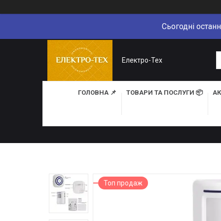
Сьогодні останн
Електро-Тех
ГОЛОВНА 📌
ТОВАРИ ТА ПОСЛУГИ 📦
АК
Топ продаж