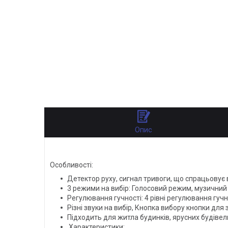
Опис
Особливості:
Детектор руху, сигнал тривоги, що спрацьовує в
3 режими на вибір: Голосовий режим, музични
Регулювання гучності: 4 рівні регулювання гучн
Різні звуки на вибір, Кнопка вибору кнопки для 
Підходить для житла будинків, ярусних будівель
Характеристики: