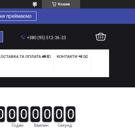
Кошик
ня приймаємо
+380 (95) 512-36-23
ОСТАВКА ТА ОПЛАТА 🚛 💵
КОНТАКТИ 📲 ✉️
0
0
0
0
0
0
0
Годин
Хвилин
Секунд