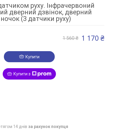
 датчиком руху. Інфрачервоний
ий дверний дзвінок, дверний
іночок (3 датчики руху)
1 170 ₴
1 560 ₴
Купити
Купити з
3
тягом 14 днів
за рахунок покупця