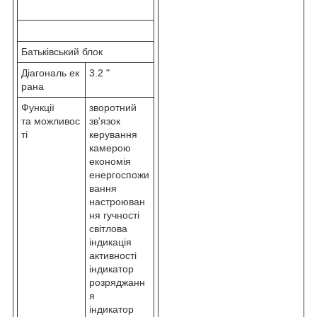
Батьківський блок
Діагональ ек
3.2 "
рана
Функції
зворотний
та можливос
зв'язок
ті
керування
камерою
економія
енергоспожи
вання
настроюван
ня гучності
світлова
індикація
активності
індикатор
розряджанн
я
індикатор