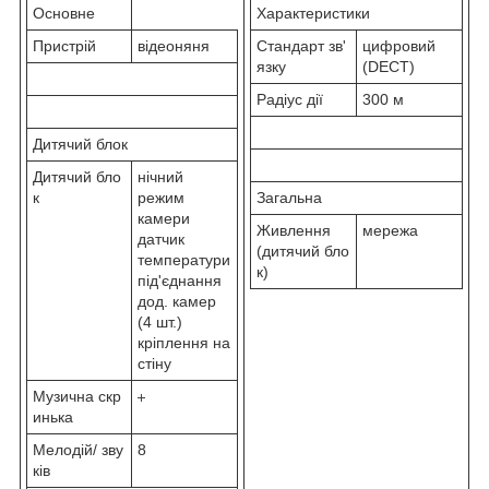
Основне
Характеристики
Пристрій
відеоняня
Стандарт зв'
цифровий
язку
(DECT)
Радіус дії
300 м
Дитячий блок
Дитячий бло
нічний
к
режим
Загальна
камери
Живлення
мережа
датчик
(дитячий бло
температури
к)
під'єднання
дод. камер
(4 шт.)
кріплення на
стіну
Музична скр
инька
Мелодій/ зву
8
ків