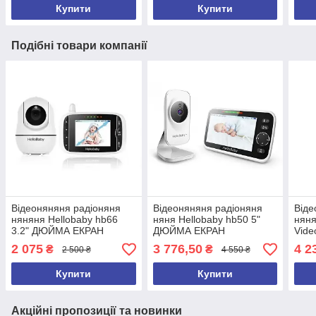
Купити
Купити
Подібні товари компанії
Відеоняняня радіоняня
Відеоняняня радіоняня
Віде
няняня Hellobaby hb66
няня Hellobaby hb50 5"
няня
3.2" ДЮЙМА ЕКРАН
ДЮЙМА ЕКРАН
Vide
ДЮЙ
2 075
3 776,50
4 2
₴
₴
2 500 ₴
4 550 ₴
Купити
Купити
Акційні пропозиції та новинки