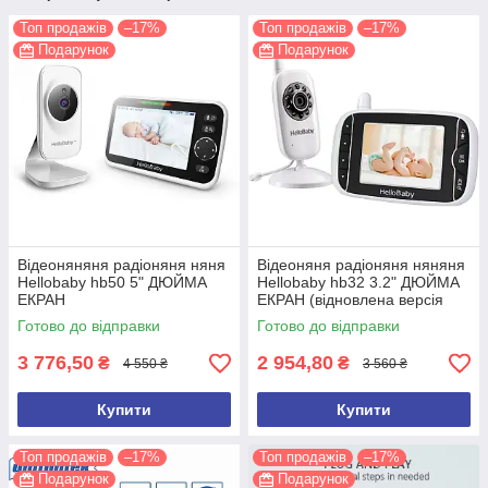
Топ продажів
–17%
Топ продажів
–17%
Подарунок
Подарунок
Відеоняняня радіоняня няня
Відеоняня радіоняня няняня
Hellobaby hb50 5" ДЮЙМА
Hellobaby hb32 3.2" ДЮЙМА
ЕКРАН
ЕКРАН (відновлена версія
2026 року)
Готово до відправки
Готово до відправки
3 776,50
2 954,80
₴
₴
4 550 ₴
3 560 ₴
Купити
Купити
Топ продажів
–17%
Топ продажів
–17%
Подарунок
Подарунок