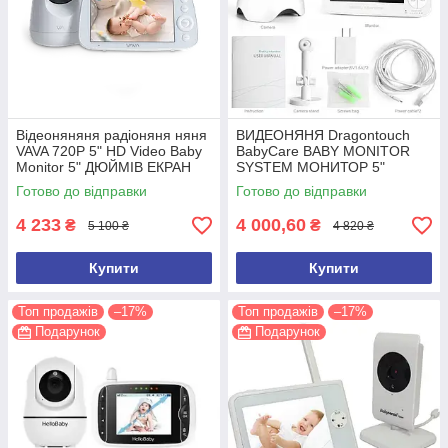
Відеоняняня радіоняня няня
ВИДЕОНЯНЯ Dragontouch
VAVA 720P 5" HD Video Baby
BabyCare BABY MONITOR
Monitor 5" ДЮЙМІВ ЕКРАН
SYSTEM МОНИТОР 5"
Готово до відправки
Готово до відправки
4 233
4 000,60
₴
₴
5 100 ₴
4 820 ₴
Купити
Купити
Топ продажів
–17%
Топ продажів
–17%
Подарунок
Подарунок