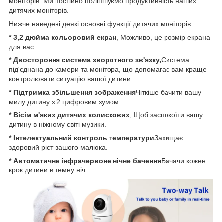
моніторів. Ми постійно поліпшуємо продуктивність наших
дитячих моніторів.
Нижче наведені деякі основні функції дитячих моніторів
* 3,2 дюйма кольоровий екран
, Можливо, це розмір екрана
для вас.
* Двостороння система зворотного зв'язку,
Система
під'єднана до камери та монітора, що допомагає вам краще
контролювати ситуацію вашої дитини.
* Підтримка збільшення зображення
Чіткіше бачити вашу
милу дитину з 2 цифровим зумом.
* Вісім м'яких дитячих колискових
, Щоб заспокоїти вашу
дитину в ніжному світі музики.
* Інтелектуальний контроль температури
Захищає
здоровий ріст вашого малюка.
* Автоматичне інфрачервоне нічне бачення
Бачачи кожен
крок дитини в темну ніч.