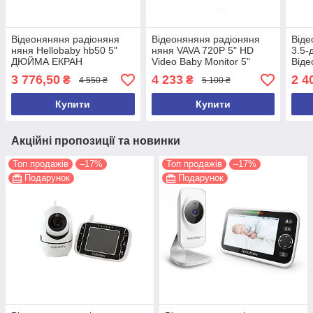
Відеоняняня радіоняня
Відеоняняня радіоняня
Віде
няня Hellobaby hb50 5"
няня VAVA 720P 5" HD
3.5
ДЮЙМА ЕКРАН
Video Baby Monitor 5"
Віде
ДЮЙМІВ ЕКРАН
3 776,50
4 233
2 4
₴
₴
4 550 ₴
5 100 ₴
Купити
Купити
Акційні пропозиції та новинки
Топ продажів
–17%
Топ продажів
–17%
Подарунок
Подарунок