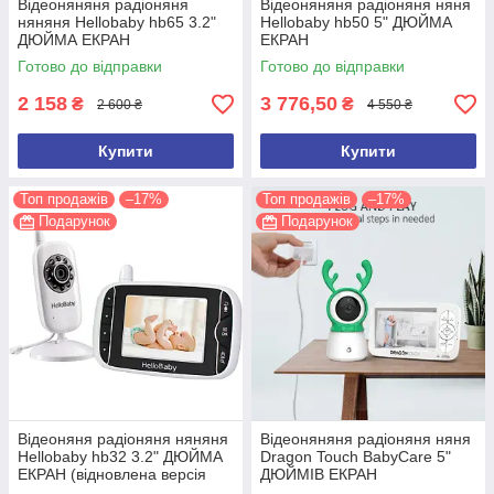
Відеоняняня радіоняня
Відеоняняня радіоняня няня
няняня Hellobaby hb65 3.2"
Hellobaby hb50 5" ДЮЙМА
ДЮЙМА ЕКРАН
ЕКРАН
Готово до відправки
Готово до відправки
2 158
3 776,50
₴
₴
2 600 ₴
4 550 ₴
Купити
Купити
Топ продажів
–17%
Топ продажів
–17%
Подарунок
Подарунок
Відеоняня радіоняня няняня
Відеоняняня радіоняня няня
Hellobaby hb32 3.2" ДЮЙМА
Dragon Touch BabyCare 5"
ЕКРАН (відновлена версія
ДЮЙМІВ ЕКРАН
2026 року)