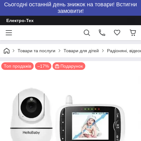
Сьогодні останній день знижок на товари! Встигни
замовити!
Електро-Тех
Товари та послуги
Товари для дітей
Радіоняні, відео
Топ продажів
–17%
Подарунок