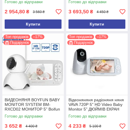
Готово до відправки
Готово до відправки
2 954,80
3 693,50
₴
₴
3 560 ₴
4 450 ₴
Купити
Купити
Топ продажів
–17%
Топ продажів
–17%
Подарунок
Подарунок
ВИДЕОНЯНЯ BOYFUN BABY
Відеоняняня радіоняня няня
MONITOR SYSTEM BM-
VAVA 720P 5" HD Video Baby
RXCD02 МОНИТОР 5" Boifun
Monitor 5" ДЮЙМІВ ЕКРАН
Готово до відправки
Готово до відправки
3 652
4 233
₴
₴
4 400 ₴
5 100 ₴