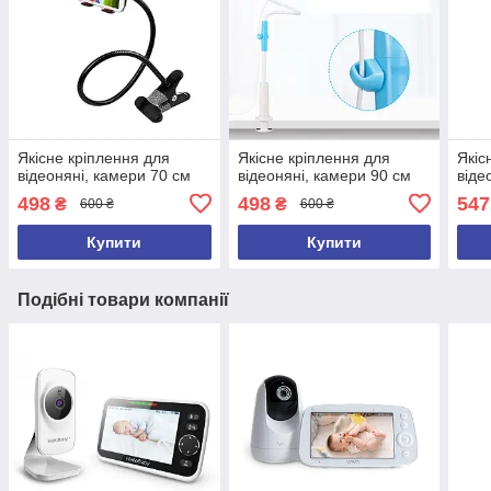
Якісне кріплення для
Якісне кріплення для
Якіс
відеоняні, камери 70 см
відеоняні, камери 90 см
віде
498
498
547
₴
₴
600 ₴
600 ₴
Купити
Купити
Подібні товари компанії