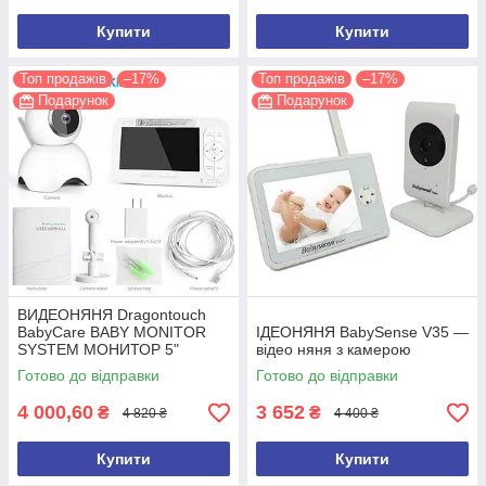
Купити
Купити
Топ продажів
–17%
Топ продажів
–17%
Подарунок
Подарунок
ВИДЕОНЯНЯ Dragontouch
BabyCare BABY MONITOR
ІДЕОНЯНЯ BabySense V35 —
SYSTEM МОНИТОР 5"
відео няня з камерою
Готово до відправки
Готово до відправки
4 000,60
3 652
₴
₴
4 820 ₴
4 400 ₴
Купити
Купити