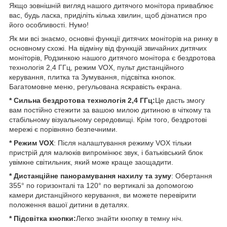
Якщо зовнішній вигляд нашого дитячого монітора приваблює
вас, будь ласка, приділіть кілька хвилин, щоб дізнатися про
його особливості. Нумо!
Як ми всі знаємо, основні функції дитячих моніторів на ринку в
основному схожі. На відміну від функцій звичайних дитячих
моніторів, Родзинкою нашого дитячого монітора є бездротова
технологія 2,4 ГГц, режим VOX, пульт дистанційного
керування, плитка та Зумування, підсвітка кнопок.
Багатомовне меню, регульована яскравість екрана.
* Сильна бездротова технологія 2,4 ГГц:
Це дасть змогу
вам постійно стежити за вашою милою дитиною в чіткому та
стабільному візуальному середовищі. Крім того, бездротові
мережі є порівняно безпечними.
* Режим VOX
: Після налаштування режиму VOX тільки
пристрій для малюків випромінює звук, і батьківський блок
увімкне світильник, який може краще заощадити.
* Дистанційне панорамування нахилу та зуму
: Обертання
355° по горизонталі та 120° по вертикалі за допомогою
камери дистанційного керування, ви можете перевірити
положення вашої дитини в деталях.
* Підсвітка кнопки:
Легко знайти кнопку в темну ніч.