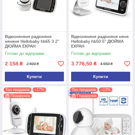
Відеоняняня радіоняня
Відеоняняня радіоняня няня
няняня Hellobaby hb65 3.2"
Hellobaby hb50 5" ДЮЙМА
ДЮЙМА ЕКРАН
ЕКРАН
Готово до відправки
Готово до відправки
2 158
3 776,50
₴
₴
2 600 ₴
4 550 ₴
Купити
Купити
Топ продажів
–17%
Топ продажів
–17%
Подарунок
Подарунок