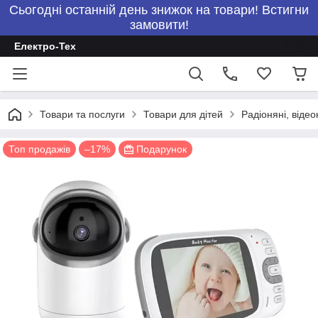
Сьогодні останній день знижок на товари! Встигни
замовити!
Електро-Тех
Товари та послуги
Товари для дітей
Радіоняні, відео
Топ продажів
–17%
Подарунок