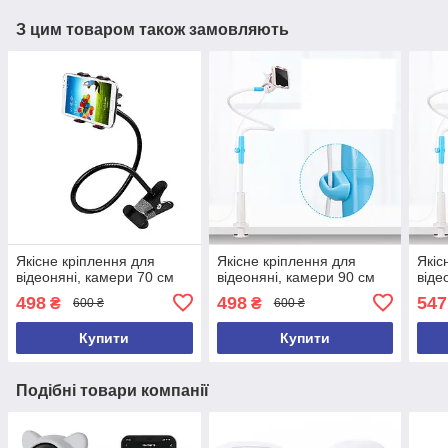
З цим товаром також замовляють
Якісне кріплення для
Якісне кріплення для
Якіс
відеоняні, камери 70 см
відеоняні, камери 90 см
віде
498
498
547
₴
₴
600 ₴
600 ₴
Купити
Купити
Подібні товари компанії