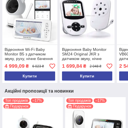
Відеоняня Wi-Fi Baby
Відеоняня Baby Monitor
Віде
Monitor B5 з датчиком
SM24 Original JKR з
VB60
звуку, руху, нічне бачення
датчиком звуку, нічне
датч
+ термометр, радіоняня,
бачення + термометр,
баче
4 999,09
1 699,84
2 5
₴
₴
6 023 ₴
2 048 ₴
няня
радіоняня, няня
раді
Купити
Купити
Акційні пропозиції та новинки
Топ продажів
–17%
Топ продажів
–17%
Подарунок
Подарунок