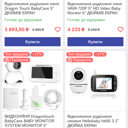
Відеоняняня радіоняня няня
Відеоняняня радіоняня няня
Dragon Touch BabyCare 5"
VAVA 720P 5" HD Video Baby
ДЮЙМІВ ЕКРАН
Monitor 5" ДЮЙМІВ ЕКРАН
Готово до відправки
Готово до відправки
3 693,50
4 233
₴
₴
4 450 ₴
5 100 ₴
Купити
Купити
Топ продажів
–17%
Топ продажів
–17%
Подарунок
Подарунок
ВИДЕОНЯНЯ Dragontouch
Відеоняняня радіоняня
BabyCare BABY MONITOR
няняня Hellobaby hb66 3.2"
SYSTEM МОНИТОР 5"
ДЮЙМА ЕКРАН