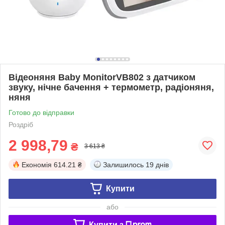
Відеоняня Baby MonitorVB802 з датчиком
звуку, нічне бачення + термометр, радіоняня,
няня
Готово до відправки
Роздріб
2 998,79
₴
3 613 ₴
Економія
614.21 ₴
Залишилось
19 днів
Купити
або
Купити з