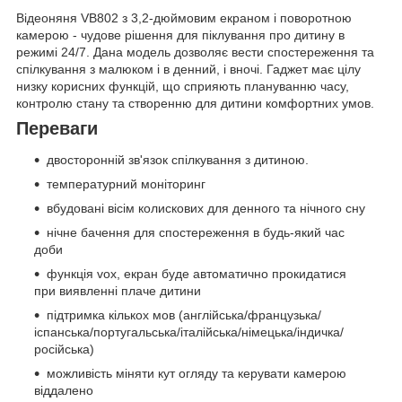
Відеоняня VB802 з 3,2-дюймовим екраном і поворотною
камерою - чудове рішення для піклування про дитину в
режимі 24/7. Дана модель дозволяє вести спостереження та
спілкування з малюком і в денний, і вночі. Гаджет має цілу
низку корисних функцій, що сприяють плануванню часу,
контролю стану та створенню для дитини комфортних умов.
Переваги
двосторонній зв'язок спілкування з дитиною.
температурний моніторинг
вбудовані вісім колискових для денного та нічного сну
нічне бачення для спостереження в будь-який час
доби
функція vox, екран буде автоматично прокидатися
при виявленні плаче дитини
підтримка кількох мов (англійська/французька/
іспанська/португальська/італійська/німецька/індичка/
російська)
можливість міняти кут огляду та керувати камерою
віддалено