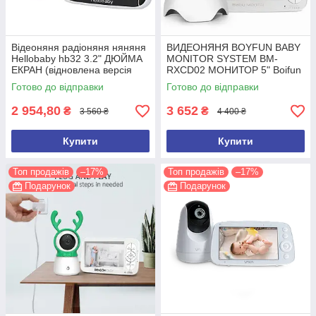
Відеоняня радіоняня няняня
ВИДЕОНЯНЯ BOYFUN BABY
Hellobaby hb32 3.2" ДЮЙМА
MONITOR SYSTEM BM-
ЕКРАН (відновлена версія
RXCD02 МОНИТОР 5" Boifun
2026 року)
Готово до відправки
Готово до відправки
2 954,80
3 652
₴
₴
3 560 ₴
4 400 ₴
Купити
Купити
Топ продажів
–17%
Топ продажів
–17%
Подарунок
Подарунок