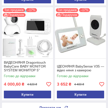
Топ продажів
–17%
Топ продажів
–17%
Подарунок
Подарунок
ВИДЕОНЯНЯ Dragontouch
BabyCare BABY MONITOR
ІДЕОНЯНЯ BabySense V35 —
SYSTEM МОНИТОР 5"
відео няня з камерою
Готово до відправки
Готово до відправки
4 000,60
3 652
₴
₴
4 820 ₴
4 400 ₴
Купити
Купити
Показати ще