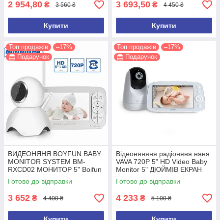
2 954,80
3 693,50
₴
₴
3 560 ₴
4 450 ₴
Купити
Купити
Топ продажів
–17%
Топ продажів
–17%
Подарунок
Подарунок
ВИДЕОНЯНЯ BOYFUN BABY
Відеоняняня радіоняня няня
MONITOR SYSTEM BM-
VAVA 720P 5" HD Video Baby
RXCD02 МОНИТОР 5" Boifun
Monitor 5" ДЮЙМІВ ЕКРАН
Готово до відправки
Готово до відправки
3 652
4 233
₴
₴
4 400 ₴
5 100 ₴
Купити
Купити