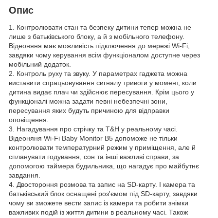
Опис
1. Контролювати стан та безпеку дитини тепер можна не
лише з батьківського блоку, а й з мобільного телефону.
Відеоняня має можливість підключення до мережі Wi-Fi,
завдяки чому керування всім функціоналом доступне через
мобільний додаток.
2. Контроль руху та звуку. У параметрах гаджета можна
виставити спрацьовування сигналу тривоги у момент, коли
дитина видає плач чи здійснює пересування. Крім цього у
функціоналі можна задати певні небезпечні зони,
пересування яких будуть причиною для відправки
оповіщення.
3. Нагадування про стрічку та T&H у реальному часі.
Відеоняня Wi-Fi Baby Monitor B5 допоможе не тільки
контролювати температурний режим у приміщення, але й
спланувати годування, сон та інші важливі справи, за
допомогою таймера будильника, що нагадує про майбутнє
завдання.
4. Двостороння розмова та запис на SD-карту. І камера та
батьківський блок оснащені роз'ємом під SD-карту, завдяки
чому ви зможете вести запис із камери та робити знімки
важливих подій із життя дитини в реальному часі. Також