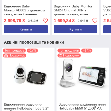
Відеоняня Baby
Відеоняня Baby Monitor
Віде
MonitorVB802 з датчиком
SM24 Original JKR з
VB60
звуку, нічне бачення +
датчиком звуку, нічне
датч
термометр, радіоняня,
бачення + термометр,
баче
2 998,79
1 699,84
2 5
₴
₴
3 613 ₴
2 048 ₴
няня
радіоняня, няня
раді
Купити
Купити
Акційні пропозиції та новинки
Топ продажів
–17%
Топ продажів
–17%
Подарунок
Подарунок
Відеоняняня радіоняня
Відеоняняня радіоняня няня
няняня Hellobaby hb65 3.2"
Hellobaby hb50 5" ДЮЙМА