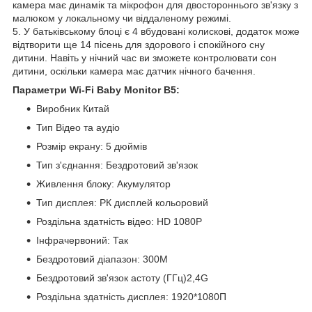
камера має динамік та мікрофон для двостороннього зв'язку з
малюком у локальному чи віддаленому режимі.
5. У батьківському блоці є 4 вбудовані колискові, додаток може
відтворити ще 14 пісень для здорового і спокійного сну
дитини. Навіть у нічний час ви зможете контролювати сон
дитини, оскільки камера має датчик нічного бачення.
Параметри Wi-Fi Baby Monitor B5:
Виробник Китай
Тип Відео та аудіо
Розмір екрану: 5 дюймів
Тип з'єднання: Бездротовий зв'язок
Живлення блоку: Акумулятор
Тип дисплея: РК дисплей кольоровий
Роздільна здатність відео: HD 1080P
Інфрачервоний: Так
Бездротовий діапазон: 300М
Бездротовий зв'язок астоту (ГГц)2,4G
Роздільна здатність дисплея: 1920*1080П