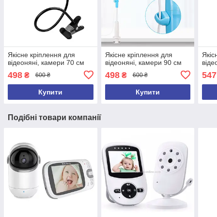
Якісне кріплення для
Якісне кріплення для
Якіс
відеоняні, камери 70 см
відеоняні, камери 90 см
віде
498
498
547
₴
₴
600 ₴
600 ₴
Купити
Купити
Подібні товари компанії