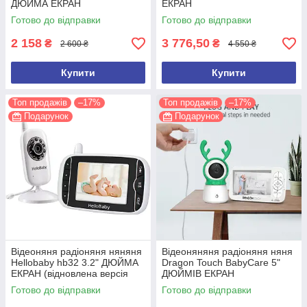
ДЮЙМА ЕКРАН
ЕКРАН
Готово до відправки
Готово до відправки
2 158
3 776,50
₴
₴
2 600 ₴
4 550 ₴
Купити
Купити
Топ продажів
–17%
Топ продажів
–17%
Подарунок
Подарунок
Відеоняня радіоняня няняня
Відеоняняня радіоняня няня
Hellobaby hb32 3.2" ДЮЙМА
Dragon Touch BabyCare 5"
ЕКРАН (відновлена версія
ДЮЙМІВ ЕКРАН
2026 року)
Готово до відправки
Готово до відправки