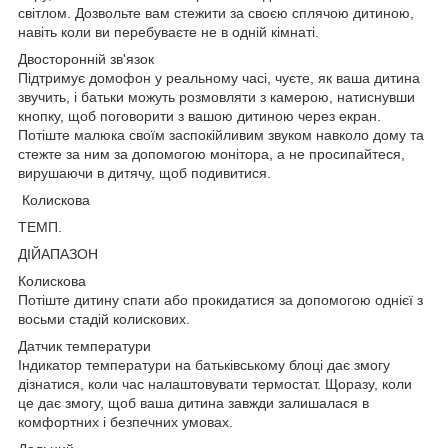
світлом. Дозвольте вам стежити за своєю сплячою дитиною,
навіть коли ви перебуваєте не в одній кімнаті.
Двосторонній зв'язок
Підтримує домофон у реальному часі, чуєте, як ваша дитина
звучить, і батьки можуть розмовляти з камерою, натиснувши
кнопку, щоб поговорити з вашою дитиною через екран.
Потіште малюка своїм заспокійливим звуком навколо дому та
стежте за ним за допомогою монітора, а не просипайтеся,
вирушаючи в дитячу, щоб подивитися.
Колискова
ТЕМП.
ДІЙАПАЗОН
Колискова
Потіште дитину спати або прокидатися за допомогою однієї з
восьми стадій колискових.
Датчик температури
Індикатор температури на батьківському блоці дає змогу
дізнатися, коли час налаштовувати термостат. Щоразу, коли
це дає змогу, щоб ваша дитина завжди залишалася в
комфортних і безпечних умовах.