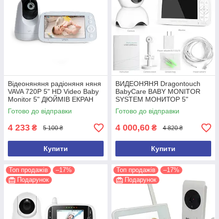
Відеоняняня радіоняня няня
ВИДЕОНЯНЯ Dragontouch
VAVA 720P 5" HD Video Baby
BabyCare BABY MONITOR
Monitor 5" ДЮЙМІВ ЕКРАН
SYSTEM МОНИТОР 5"
Готово до відправки
Готово до відправки
4 233
4 000,60
₴
₴
5 100 ₴
4 820 ₴
Купити
Купити
Топ продажів
–17%
Топ продажів
–17%
Подарунок
Подарунок