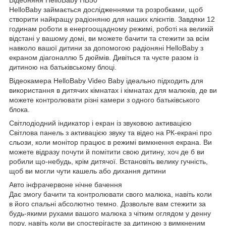
HelloBaby займається дослідженнями та розробками, щоб
створити найкращу радіоняню для наших клієнтів. Завдяки 12
годинам роботи в енергоощадному режимі, роботі на великій
відстані у вашому домі, ви можете бачити та стежити за всім
навколо вашої дитини за допомогою радіоняні HelloBaby з
екраном діагоналлю 5 дюймів. Дивіться та чуєте разом із
дитиною на батьківському блоці.
Відеокамера HelloBaby Video Baby ідеально підходить для
використання в дитячих кімнатах і кімнатах для малюків, де ви
можете контролювати різні камери з одного батьківського
блока.
Світлодіодний індикатор і екран із звуковою активацією
Світлова панель з активацією звуку та відео на РК-екрані про
сльози, коли монітор працює в режимі вимкнення екрана. Ви
можете відразу почути й помітити свою дитину, хоч де б ви
робили що-небудь, крім дитячої. Встановіть велику гучність,
щоб ви могли чути кашель або дихання дитини
Авто інфрачервоне нічне бачення
Дає змогу бачити та контролювати свого малюка, навіть коли
в його спальні абсолютно темно. Дозвольте вам стежити за
будь-якими рухами вашого малюка з чітким оглядом у денну
пору, навіть коли ви спостерігаєте за дитиною з вимкненим