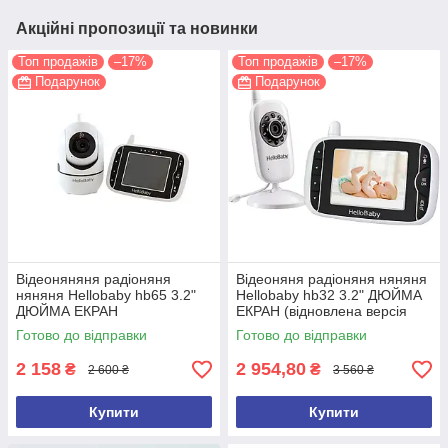
Акційні пропозиції та новинки
Топ продажів
–17%
Топ продажів
–17%
Подарунок
Подарунок
Відеоняняня радіоняня
Відеоняня радіоняня няняня
няняня Hellobaby hb65 3.2"
Hellobaby hb32 3.2" ДЮЙМА
ДЮЙМА ЕКРАН
ЕКРАН (відновлена версія
2026 року)
Готово до відправки
Готово до відправки
2 158
2 954,80
₴
₴
2 600 ₴
3 560 ₴
Купити
Купити