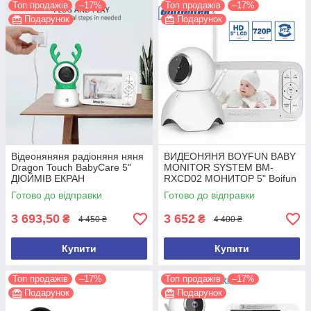
Топ продажів
–17%
Топ продажів
–17%
Подарунок
Подарунок
Відеоняняня радіоняня няня
ВИДЕОНЯНЯ BOYFUN BABY
Dragon Touch BabyCare 5"
MONITOR SYSTEM BM-
ДЮЙМІВ ЕКРАН
RXCD02 МОНИТОР 5" Boifun
Готово до відправки
Готово до відправки
3 693,50
3 652
₴
₴
4 450 ₴
4 400 ₴
Купити
Купити
Топ продажів
–17%
Топ продажів
–17%
Подарунок
Подарунок