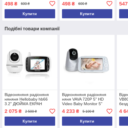
498
498
547
₴
₴
600 ₴
600 ₴
Купити
Купити
Подібні товари компанії
Відеоняняня радіоняня
Відеоняняня радіоняня
Віде
няняня Hellobaby hb66
няня VAVA 720P 5" HD
VB8
3.2" ДЮЙМА ЕКРАН
Video Baby Monitor 5"
безд
ДЮЙМІВ ЕКРАН
двос
2 075
4 233
4 6
₴
₴
2 500 ₴
5 100 ₴
Wi-F
Купити
Купити