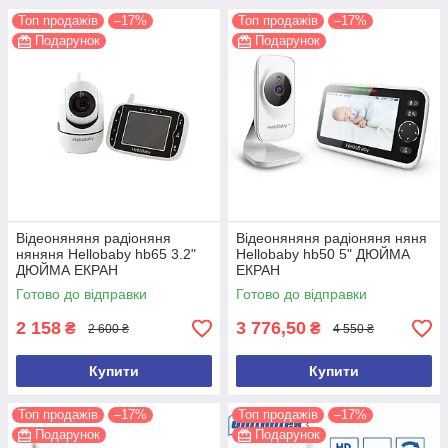
Топ продажів
–17%
Топ продажів
–17%
Подарунок
Подарунок
Відеоняняня радіоняня
Відеоняняня радіоняня няня
няняня Hellobaby hb65 3.2"
Hellobaby hb50 5" ДЮЙМА
ДЮЙМА ЕКРАН
ЕКРАН
Готово до відправки
Готово до відправки
2 158
3 776,50
₴
₴
2 600 ₴
4 550 ₴
Купити
Купити
Топ продажів
–17%
Топ продажів
–17%
Подарунок
Подарунок