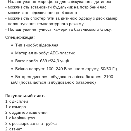
- Налаштування мікрофона для спілкування з дитиною
- можливість встановити будильник на потрібний час
- можливість підключення до 4 камер
- можливість спостерігати за дитиною одразу з двох камер
- налаштування температурного режиму
- Налаштування гучності камери та батьківського блоку.
Специфікація:
Тип виробу: відеоняня
Матеріал виробу: АБС-пластик
Вага: прибл. 689 г/24,3 унції
Вхідна напруга: 100–240 В змінного струму, 50/60 Гц
Батарея дисплея: вбудована літієва батарея, 2100
мАг (постачається із вбудованою батареєю)
П
акувальний лист:
1 х дисплей
1 х камера
2 х адаптер живлення
1 х Керівництво
2 х розширювальна трубка
2 х гвинт