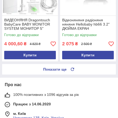
ВИДЕОНЯНЯ Dragontouch
Відеоняняня радіоняня
BabyCare BABY MONITOR
няняня Hellobaby hb66 3.2"
SYSTEM МОНИТОР 5"
ДЮЙМА ЕКРАН
Готово до відправки
Готово до відправки
4 000,60
2 075
₴
₴
4 820 ₴
2 500 ₴
Купити
Купити
Показати ще
Про нас
100% позитивних з 1096 відгуків за рік
Працює з 14.06.2020
м. Київ
Черновола 138, Київ, Україна