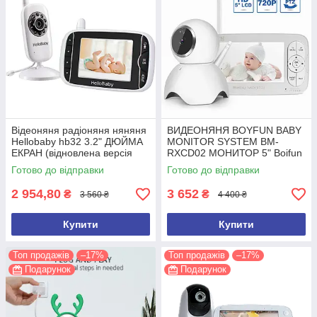
Відеоняня радіоняня няняня
ВИДЕОНЯНЯ BOYFUN BABY
Hellobaby hb32 3.2" ДЮЙМА
MONITOR SYSTEM BM-
ЕКРАН (відновлена версія
RXCD02 МОНИТОР 5" Boifun
2026 року)
Готово до відправки
Готово до відправки
2 954,80
3 652
₴
₴
3 560 ₴
4 400 ₴
Купити
Купити
Топ продажів
–17%
Топ продажів
–17%
Подарунок
Подарунок