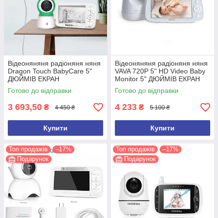
Відеоняняня радіоняня няня
Відеоняняня радіоняня няня
Dragon Touch BabyCare 5"
VAVA 720P 5" HD Video Baby
ДЮЙМІВ ЕКРАН
Monitor 5" ДЮЙМІВ ЕКРАН
Готово до відправки
Готово до відправки
3 693,50
4 233
₴
₴
4 450 ₴
5 100 ₴
Купити
Купити
Топ продажів
–17%
Топ продажів
–17%
Подарунок
Подарунок