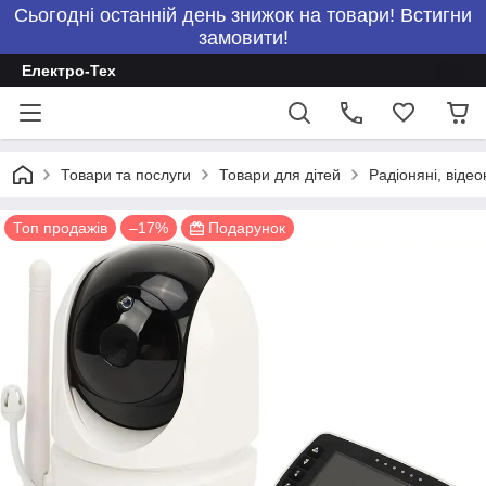
Сьогодні останній день знижок на товари! Встигни
замовити!
Електро-Тех
Товари та послуги
Товари для дітей
Радіоняні, відео
Топ продажів
–17%
Подарунок