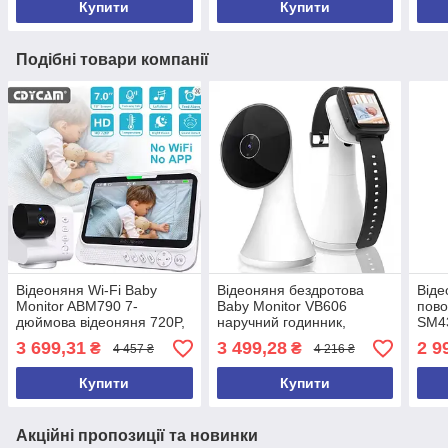
Купити
Купити
Подібні товари компанії
Відеоняня Wi-Fi Baby
Відеоняня бездротова
Віде
Monitor ABM790 7-
Baby Monitor VB606
пово
дюймова відеоняня 720P,
наручний годинник,
SM43
4-кратний зум,
зворотний зв'язок, 1.5"
3 699,31
3 499,28
2 9
₴
₴
4 457 ₴
4 216 ₴
двостороннє аудіо, нічний
дисплей, датчик
режим
температури, VOX
Купити
Купити
Акційні пропозиції та новинки