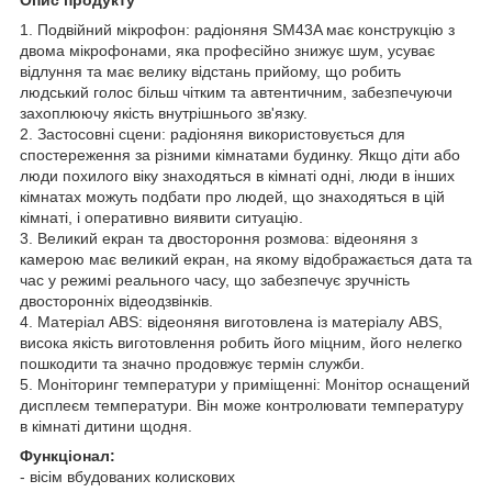
1. Подвійний мікрофон: радіоняня SM43A має конструкцію з
двома мікрофонами, яка професійно знижує шум, усуває
відлуння та має велику відстань прийому, що робить
людський голос більш чітким та автентичним, забезпечуючи
захоплюючу якість внутрішнього зв'язку.
2. Застосовні сцени: радіоняня використовується для
спостереження за різними кімнатами будинку. Якщо діти або
люди похилого віку знаходяться в кімнаті одні, люди в інших
кімнатах можуть подбати про людей, що знаходяться в цій
кімнаті, і оперативно виявити ситуацію.
3. Великий екран та двостороння розмова: відеоняня з
камерою має великий екран, на якому відображається дата та
час у режимі реального часу, що забезпечує зручність
двосторонніх відеодзвінків.
4. Матеріал ABS: відеоняня виготовлена із матеріалу ABS,
висока якість виготовлення робить його міцним, його нелегко
пошкодити та значно продовжує термін служби.
5. Моніторинг температури у приміщенні: Монітор оснащений
дисплеєм температури. Він може контролювати температуру
в кімнаті дитини щодня.
Функціонал:
- вісім вбудованих колискових