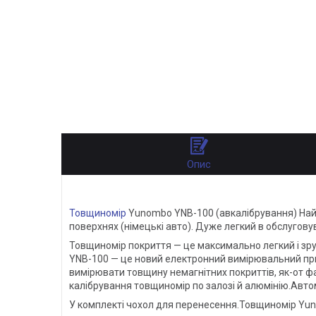
Опис
Товщиномір
Yunombo YNB-100 (авкалібрування) Найпр
поверхнях (німецькі авто). Дуже легкий в обслуговув
Товщиномір покриття — це максимально легкий і з
YNB-100 — це новий електронний вимірювальний пр
вимірювати товщину немагнітних покриттів, як-от фа
калібрування товщиномір по залозі й алюмінію.Автом
У комплекті чохол для перенесення.Товщиномір Yu