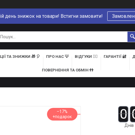
ій день знижок на товари! Встигни замовити!
Замовлен
ЦІЇ ТА ЗНИЖКИ 🎁 🎈
ПРО НАС 💡
ВІДГУКИ 👍🏻
ГАРАНТІЇ 🔐
Д
ПОВЕРНЕННЯ ТА ОБМІН 👬
0
–17%
Днів