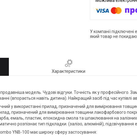
У компанії підключені 
який товар не покидаю
Характеристики
одавніша модель. Чудові відгуки. Точність як у професійного. Замі
анні (впорається навіть дитина). Найкращий засіб під час купівлі 
ручний у використанні прилад, призначений для вимірювання товщ
илад, призначений для вимірювання товщини лакофарбового покрит
рба, емаль, пластик, епоксидна смола та шпаклювання на залізних,
атично розпізнає тип підкладки. (залізо, алюміній), підсвічування
nombo YNB-100 має широку сферу застосування: