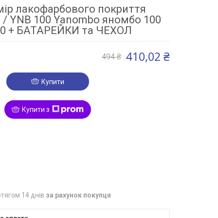
ір лакофарбового покриття
 / YNB 100 Yanombo яномбо 100
0 + БАТАРЕЙКИ та ЧЕХОЛ
410,02 ₴
494 ₴
Купити
Купити з
3
тягом 14 днів
за рахунок покупця