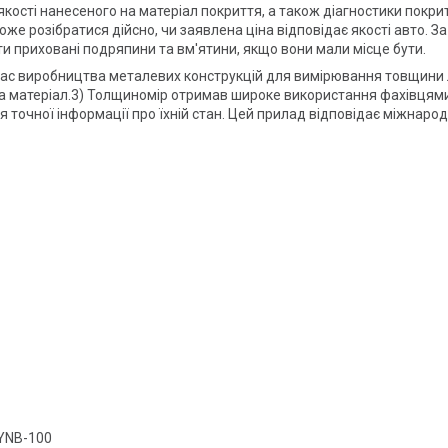
 якості нанесеного на матеріал покриття, а також діагностики покр
оже розібратися дійсно, чи заявлена ціна відповідає якості авто.
 приховані подряпини та вм'ятини, якщо вони мали місце бути.
 час виробництва металевих конструкцій для вимірювання товщини 
а матеріал.3) Толщиномір отримав широке використання фахівцями
точної інформації про їхній стан. Цей прилад відповідає міжнаро
YNB-100