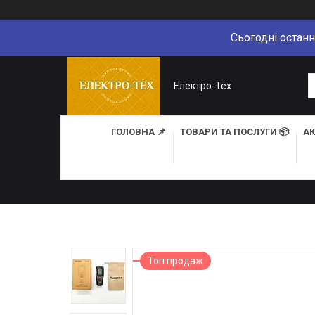
Сьогодні останн
Електро-Тех
ГОЛОВНА 📌
ТОВАРИ ТА ПОСЛУГИ 📦
АК
Топ продаж