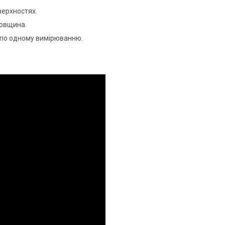
верхностях.
товщина.
, по одному вимірюванню.