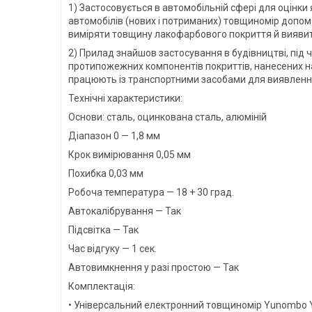
1) Застосовується в автомобільній сфері для оцінки
автомобілів (нових і потриманих) товщиномір допом
виміряти товщину лакофарбового покриття й виявити
2) Прилад знайшов застосування в будівництві, під
протипожежних компонентів покриттів, нанесених н
працюють із транспортними засобами для виявлення 
Технічні характеристики:
Основи: сталь, оцинкована сталь, алюміній
Діапазон 0 — 1,8 мм
Крок вимірювання 0,05 мм
Похибка 0,03 мм
Робоча температура — 18 + 30 град.
Автокалібрування — Так
Підсвітка — Так
Час відгуку — 1 сек.
Автовимкнення у разі простою — Так
Комплектація:
• Універсальний електронний товщиномір Yunombo 