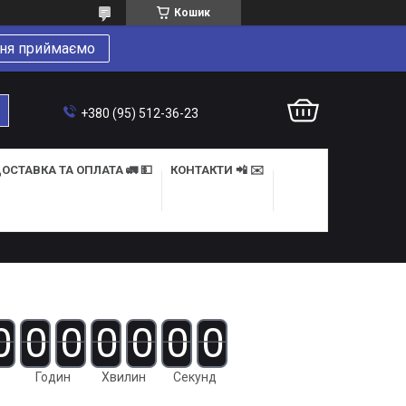
Кошик
ня приймаємо
+380 (95) 512-36-23
ОСТАВКА ТА ОПЛАТА 🚛 💵
КОНТАКТИ 📲 ✉️
0
0
0
0
0
0
0
Годин
Хвилин
Секунд