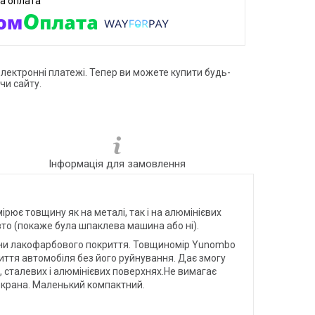
електронні платежі. Тепер ви можете купити будь-
чи сайту.
Інформація для замовлення
рює товщину як на металі, так і на алюмінієвих
авто (покаже була шпаклева машина або ні).
ини лакофарбового покриття. Товщиномір Yunombo
тя автомобіля без його руйнування. Дає змогу
 сталевих і алюмінієвих поверхнях.Не вимагає
 екрана. Маленький компактний.