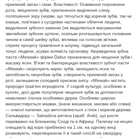
приємний запах і смак. Властивості: Освіження порожнини
рота, зміцнення зубів, припинення виділення слизу,
поліпшення зору (нерви, що тягнуться від коренів зубів, так чи
інакше, пов'язані з сусідніми частинами обличчя людини,
видалення зубного каменю (не видаляється масуванням
звичайною зубною щіткою, оскільки розташовується головним
чином в самій шейку зуба), впливає на голосові зв'язки,
сприяє процесу травлення в шлунку, підвищує загальний
тонус людини, усуває млявість організму. Аюрведична зубна
паста «Meswak» фірми Dabur призначена для чищення зубів і
масажу ясен. В'язкі та бактерицидні властивості зубної пасти
«Miswak» скорочують карієс зубів, захищають ясна та
запобігають хворобам зубів, створюють приємний запах у
роті, залишаючи солодкий присмак анісу. «Miswak» містить
природні трав'яні інгредієнти. У східній культурі, особливо в
кухнях, досі дуже популярне чищення зубів за допомогою
невеликих гілочок особливих дерев. Особливо широко
використовується мішвак, (іначе мешканок, мисвак або совак)
— очисні палички, що виготовляються з гілок і коренів дерева
Сальвадору — Salvadora persica (араб. Arak), що росте
переважно на Близькому Сході та в Африці. Паличку на кінцях
очищають від кори приблизно на 1 см, на одному кінці
розжовують, перетворюючи її в такий спосіб на своєрідну