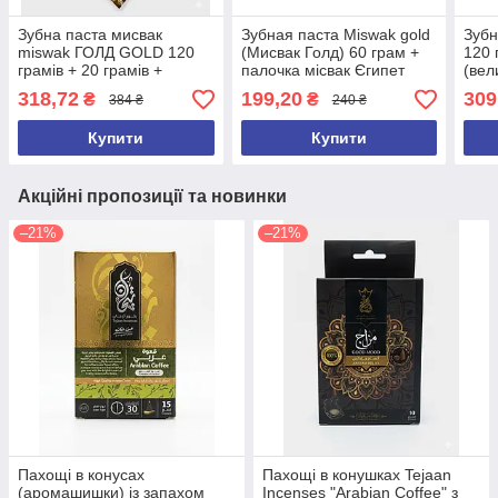
Зубна паста мисвак
Зубная паста Miswak gold
Зубн
miswak ГОЛД GOLD 120
(Мисвак Голд) 60 грам +
120 
грамів + 20 грамів +
палочка місвак Єгипет
(вел
палочка місвак Єгипет
Оригінал
пало
318,72
199,20
309
₴
₴
384 ₴
240 ₴
Купити
Купити
Акційні пропозиції та новинки
–21%
–21%
Пахощі в конусах
Пахощі в конушках Tejaan
(аромашишки) із запахом
Incenses "Arabian Coffee" з