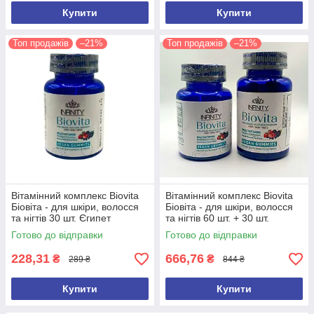
Купити
Купити
Топ продажів
–21%
Топ продажів
–21%
Вітамінний комплекс Biovita
Вітамінний комплекс Biovita
Біовіта - для шкіри, волосся
Біовіта - для шкіри, волосся
та нігтів 30 шт. Єгипет
та нігтів 60 шт. + 30 шт.
Оригінал
Єгипет Оригінал
Готово до відправки
Готово до відправки
228,31
666,76
₴
₴
289 ₴
844 ₴
Купити
Купити