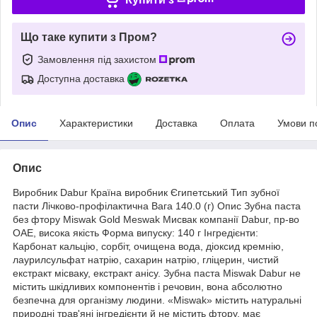
Що таке купити з Пром?
Замовлення під захистом
Доступна доставка
Опис
Характеристики
Доставка
Оплата
Умови п
Опис
Виробник Dabur Країна виробник Єгипетський Тип зубної
пасти Лічково-профілактична Вага 140.0 (г) Опис Зубна паста
без фтору Miswak Gold Meswak Мисвак компанії Dabur, пр-во
ОАЕ, висока якість Форма випуску: 140 г Інгредієнти:
Карбонат кальцію, сорбіт, очищена вода, діоксид кремнію,
лаурилсульфат натрію, сахарин натрію, гліцерин, чистий
екстракт місваку, екстракт анісу. Зубна паста Miswak Dabur не
містить шкідливих компонентів і речовин, вона абсолютно
безпечна для організму людини. «Miswak» містить натуральні
природні трав'яні інгредієнти й не містить фтору, має