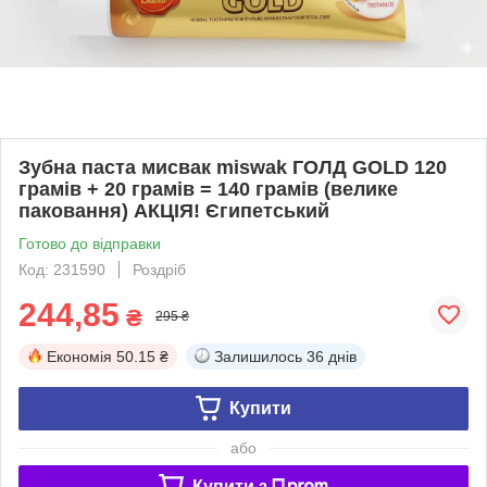
Зубна паста мисвак miswak ГОЛД GOLD 120
грамів + 20 грамів = 140 грамів (велике
паковання) АКЦІЯ! Єгипетський
Готово до відправки
Код: 231590
Роздріб
244,85
₴
295 ₴
Економія
50.15 ₴
Залишилось
36 днів
Купити
або
Купити з