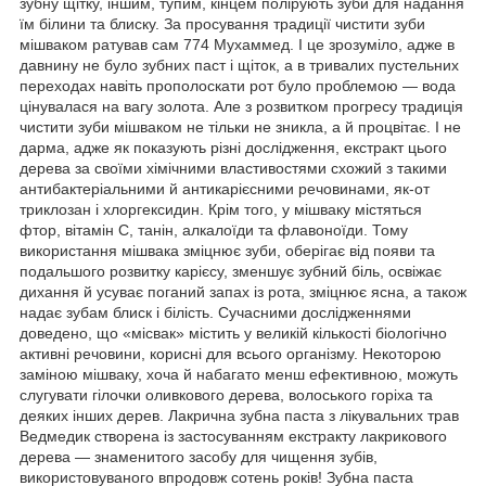
зубну щітку, іншим, тупим, кінцем полірують зуби для надання
їм білини та блиску. За просування традиції чистити зуби
мішваком ратував сам 774 Мухаммед. І це зрозуміло, адже в
давнину не було зубних паст і щіток, а в тривалих пустельних
переходах навіть прополоскати рот було проблемою — вода
цінувалася на вагу золота. Але з розвитком прогресу традиція
чистити зуби мішваком не тільки не зникла, а й процвітає. І не
дарма, адже як показують різні дослідження, екстракт цього
дерева за своїми хімічними властивостями схожий з такими
антибактеріальними й антикарієсними речовинами, як-от
триклозан і хлоргексидин. Крім того, у мішваку містяться
фтор, вітамін С, танін, алкалоїди та флавоноїди. Тому
використання мішвака зміцнює зуби, оберігає від появи та
подальшого розвитку карієсу, зменшує зубний біль, освіжає
дихання й усуває поганий запах із рота, зміцнює ясна, а також
надає зубам блиск і білість. Сучасними дослідженнями
доведено, що «місвак» містить у великій кількості біологічно
активні речовини, корисні для всього організму. Некоторою
заміною мішваку, хоча й набагато менш ефективною, можуть
слугувати гілочки оливкового дерева, волоського горіха та
деяких інших дерев. Лакрична зубна паста з лікувальних трав
Ведмедик створена із застосуванням екстракту лакрикового
дерева — знаменитого засобу для чищення зубів,
використовуваного впродовж сотень років! Зубна паста