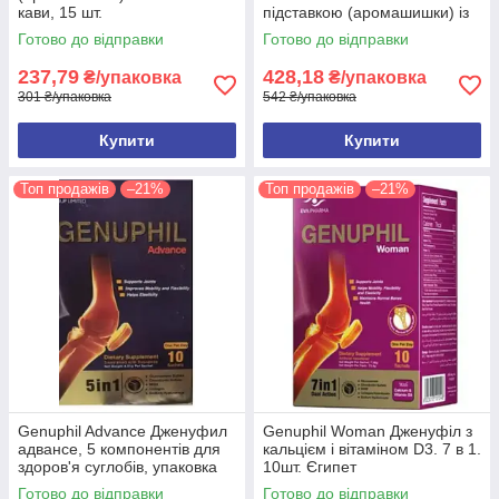
кави, 15 шт.
підставкою (аромашишки) із
запахом кави, 10 шт.
Готово до відправки
Готово до відправки
237,79
428,18
₴/упаковка
₴/упаковка
301 ₴/упаковка
542 ₴/упаковка
Купити
Купити
Топ продажів
–21%
Топ продажів
–21%
Genuphil Advance Дженуфил
Genuphil Woman Дженуфіл з
адвансе, 5 компонентів для
кальцієм і вітаміном D3. 7 в 1.
здоров'я суглобів, упаковка
10шт. Єгипет
10саше Єгипет
Готово до відправки
Готово до відправки