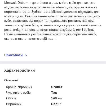
Meswak Dabur — це втілена в реальність мрія для тих, хто
віддає перевагу натуральним засобам з догляду за гігієною
порожнини рота. Зубна паста Miswak ідеально підходить для
всієї родини. Використання зубної пасти дасть змогу зміцнити
зуби, захистить від появи та подальшого розвитку карієсу,
зменшить зубний біль, освіжить подих і усуне поганий запах із
рота, зміцнить ясна, а також надасть зубам блиск і білість.
Після чищення в роті залишається солодкий присмак анісу,
екстракт якого також є в цій пасті.
Приховати
Характеристики
Основні
Країна виробник
Єгипет
Чутливість зубів
Так
Об`єм
140 мл
Виробник
Dabur