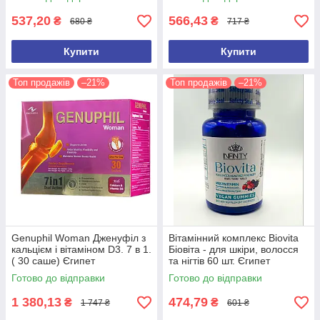
537,20
566,43
₴
₴
680 ₴
717 ₴
Купити
Купити
Топ продажів
–21%
Топ продажів
–21%
Genuphil Woman Дженуфіл з
Вітамінний комплекс Biovita
кальцієм і вітаміном D3. 7 в 1.
Біовіта - для шкіри, волосся
( 30 саше) Єгипет
та нігтів 60 шт. Єгипет
Оригінал
Готово до відправки
Готово до відправки
1 380,13
474,79
₴
₴
1 747 ₴
601 ₴