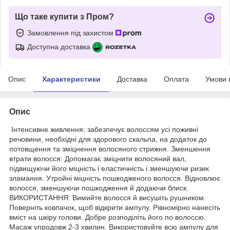
Що таке купити з Пром?
Замовлення під захистом
Доступна доставка
Опис
Характеристики
Доставка
Оплата
Умови 
Опис
Інтенсивне живлення: забезпечує волоссям усі поживні
речовини, необхідні для здорового скальпа, на додаток до
потовщення та зміцнення волосяного стрижня. Зменшення
втрати волосся: Допомагає зміцнити волосяний вал,
підвищуючи його міцність і еластичність і зменшуючи ризик
зламання. Утройні міцність пошкодженого волосся. Відновлює
волосся, зменшуючи пошкодження й додаючи блиск.
ВИКОРИСТАННЯ: Вимийте волосся й висушіть рушником.
Поверніть ковпачок, щоб відкрити ампулу. Рівномірно нанесіть
вміст на шкіру голови. Добре розподіліть його по волоссю.
Масаж упродовж 2-3 хвилин. Використовуйте всю ампулу для