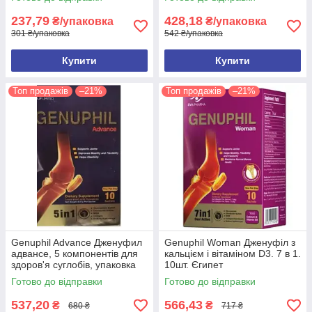
237,79
428,18
₴/упаковка
₴/упаковка
301 ₴/упаковка
542 ₴/упаковка
Купити
Купити
Топ продажів
–21%
Топ продажів
–21%
Genuphil Advance Дженуфил
Genuphil Woman Дженуфіл з
адвансе, 5 компонентів для
кальцієм і вітаміном D3. 7 в 1.
здоров'я суглобів, упаковка
10шт. Єгипет
10саше Єгипет
Готово до відправки
Готово до відправки
537,20
566,43
₴
₴
680 ₴
717 ₴