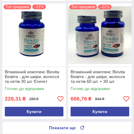
Топ продажів
–21%
Топ продажів
–21%
Вітамінний комплекс Biovita
Вітамінний комплекс Biovita
Біовіта - для шкіри, волосся
Біовіта - для шкіри, волосся
та нігтів 30 шт. Єгипет
та нігтів 60 шт. + 30 шт.
Оригінал
Єгипет Оригінал
Готово до відправки
Готово до відправки
228,31
666,76
₴
₴
289 ₴
844 ₴
Купити
Купити
Показати ще