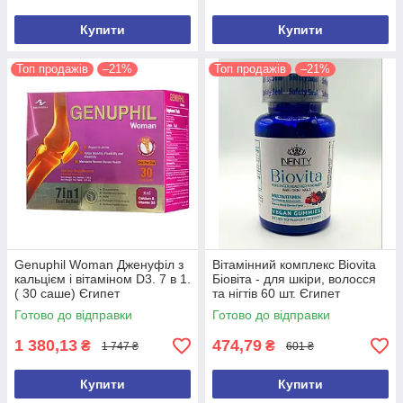
Купити
Купити
Топ продажів
–21%
Топ продажів
–21%
Genuphil Woman Дженуфіл з
Вітамінний комплекс Biovita
кальцієм і вітаміном D3. 7 в 1.
Біовіта - для шкіри, волосся
( 30 саше) Єгипет
та нігтів 60 шт. Єгипет
Оригінал
Готово до відправки
Готово до відправки
1 380,13
474,79
₴
₴
1 747 ₴
601 ₴
Купити
Купити