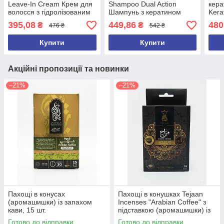
Leave-In Cream Крем для
Shampoo Dual Action
кера
волосся з гідролізованим
Шампунь з кератином
Kera
кератином, 200 мл.,
Intensive Repair E-Keratin
Відн
395,08
449,86
480
₴
₴
476 ₴
542 ₴
Єгипетський
Єгипет
200 
Купити
Купити
Акційні пропозиції та новинки
–21%
–21%
Пахощі в конусах
Пахощі в конушках Tejaan
(аромашишки) із запахом
Incenses "Arabian Coffee" з
кави, 15 шт.
підставкою (аромашишки) із
запахом кави, 10 шт.
Готово до відправки
Готово до відправки