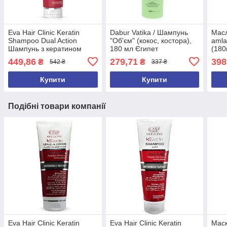
Eva Hair Clinic Keratin
Dabur Vatika / Шампунь
Масл
Shampoo Dual Action
"Об'єм" (кокос, костора),
amla
Шампунь з кератином
180 мл Єгипет
(180
Intensive Repair E-Keratin
449,86
279,71
398
₴
₴
542 ₴
337 ₴
Єгипет
Купити
Купити
Подібні товари компанії
Eva Hair Clinic Keratin
Eva Hair Clinic Keratin
Маск