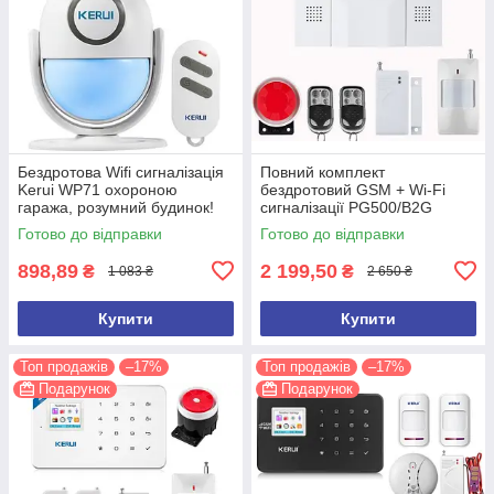
Бездротова Wifi сигналізація
Повний комплект
Kerui WP71 охороною
бездротовий GSM + Wi-Fi
гаража, розумний будинок!
сигналізації PG500/B2G
Гарантія 24 місяці!
Акція! Гарантія 24 місяці!
Готово до відправки
Готово до відправки
(версія 2026 року)
898,89
2 199,50
₴
₴
1 083 ₴
2 650 ₴
Купити
Купити
Топ продажів
–17%
Топ продажів
–17%
Подарунок
Подарунок