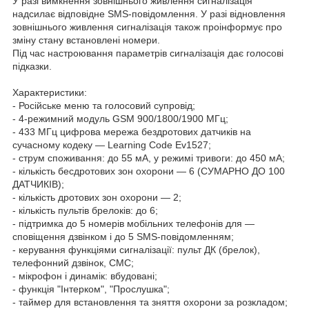
У разі вимкнення зовнішнього живлення сигналізація
надсилає відповідне SMS-повідомлення. У разі відновлення
зовнішнього живлення сигналізація також проінформує про
зміну стану встановлені номери.
Під час настроювання параметрів сигналізація дає голосові
підказки.
Характеристики:
- Російське меню та голосовий супровід;
- 4-режимний модуль GSM 900/1800/1900 МГц;
- 433 МГц цифрова мережа бездротових датчиків на
сучасному кодеку — Learning Code Ev1527;
- струм споживання: до 55 мА, у режимі тривоги: до 450 мА;
- кількість беcдротових зон охорони — 6 (СУМАРНО ДО 100
ДАТЧИКІВ);
- кількість дротових зон охорони — 2;
- кількість пультів брелоків: до 6;
- підтримка до 5 номерів мобільних телефонів для —
сповіщення дзвінком і до 5 SMS-повідомленням;
- керування функціями сигналізації: пульт ДК (брелок),
телефонний дзвінок, СМС;
- мікрофон і динамік: вбудовані;
- функція "Інтерком", "Прослушка";
- таймер для встановлення та зняття охорони за розкладом;