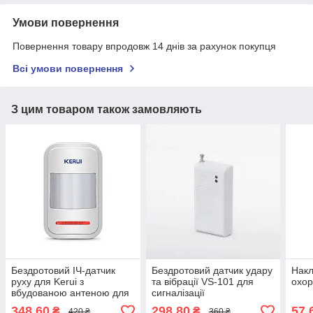
Умови повернення
Повернення товару впродовж 14 днів за рахунок покупця
Всі умови повернення
З цим товаром також замовляють
Бездротовий ІЧ-датчик
Бездротовий датчик удару
Накл
руху для Kerui з
та вібрації VS-101 для
охо
вбудованою антеною для
сигналізації
сигналізації P819
348,60
298,80
57,
₴
₴
420 ₴
360 ₴