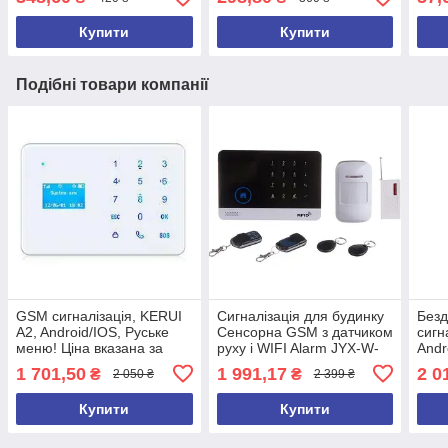
Купити
Купити
Подібні товари компанії
GSM сигналізація, KERUI
Сигналізація для будинку
Безд
A2, Android/IOS, Руське
Сенсорна GSM з датчиком
сигн
меню! Ціна вказана за
руху і WIFI Alarm JYX-W-
Andr
базу!!
G600 MBF
1 701,50
1 991,17
2 0
₴
₴
2 050 ₴
2 399 ₴
Купити
Купити