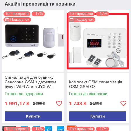
Акційні пропозиції та новинки
Топ продажів
–17%
Топ продажів
–17%
Подарунок
Подарунок
Сигналізація для будинку
Сенсорна GSM з датчиком
Комплект GSM сигналізація
руху і WIFI Alarm JYX-W-
GSM GSM G3
G600 MBF
Готово до відправки
Готово до відправки
1 991,17
1 743
₴
₴
2 399 ₴
2 100 ₴
Купити
Купити
Топ продажів
–17%
Топ продажів
–17%