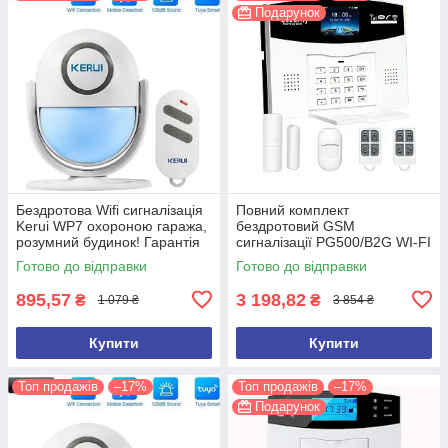
Подарунок
Бездротова Wifi сигналізація
Повний комплект
Kerui WP7 охороною гаража,
бездротовий GSM
розумний будинок! Гарантія
сигналізації PG500/B2G WI-FI
24 місяці!
ВЕРСІЯ! НОВИНКА 2023
Готово до відправки
Готово до відправки
року! Tuya Smart
895,57
3 198,82
₴
₴
1 079 ₴
3 854 ₴
Купити
Купити
Топ продажів
–17%
Топ продажів
–17%
Подарунок