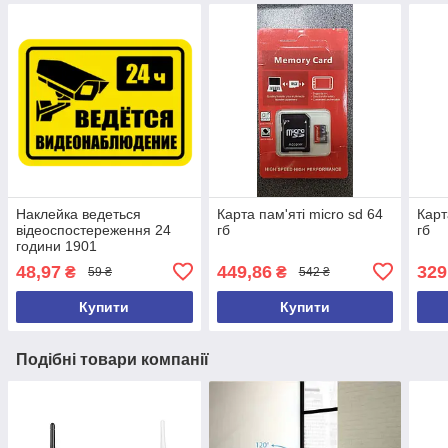
Наклейка ведеться
Карта пам'яті micro sd 64
Карт
відеоспостереження 24
гб
гб
години 1901
48,97
449,86
329
₴
₴
59 ₴
542 ₴
Купити
Купити
Подібні товари компанії