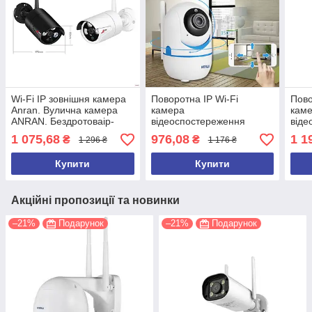
Wi-Fi IP зовнішня камера
Поворотна IP Wi-Fi
Пово
Anran. Вулична камера
камера
кам
ANRAN. Бездротоваip-
відеоспостереження
віде
камера для
відеоня зі звуком 2 Mp Full
віде
1 075,68
976,08
1 1
₴
₴
1 296 ₴
1 176 ₴
спостереження anran
HD Kerui T09T Tuya
Keru
Купити
Купити
Акційні пропозиції та новинки
–21%
Подарунок
–21%
Подарунок