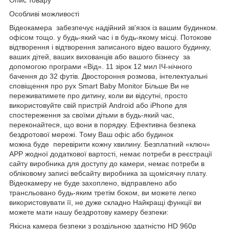
Особливі можливості
Відеокамера забезпечує надійний зв'язок із вашим будинком.
офісом тощо. у будь-який час і в будь-якому місці. Потокове
відтворення і відтворення записаного відео вашого будинку,
ваших дітей, ваших вихованців або вашого бізнесу за
допомогою програми «Від». 11 зірок 12 мил ІЧ-нічного
бачення до 32 футів. Двостороння розмова, інтелектуальні
сповіщення про рух Smart Baby Monitor Більше Ви не
переживатимете про дитину, коли ви відсутні, просто
використовуйте свій пристрій Android або iPhone для
спостереження за своїми дітьми в будь-який час,
переконайтеся, що вони в порядку. Ефективна безпека
бездротової мережі. Тому Ваш офіс або будинок
можна буде перевірити кожну хвилину. Безплатний «ключ»
APP жодної додаткової вартості, немає потреби в реєстрації
сайту виробника для доступу до камери, немає потреби в
обліковому записі вебсайту виробника за щомісячну плату.
Відеокамеру не буде захоплено, відправлено або
трансльовано будь-яким третім боком, ви можете легко
використовувати її, не дуже складно Найкращі функції ви
можете мати нашу бездротову камеру безпеки:
Якісна камера безпеки з роздільною здатністю HD 960p