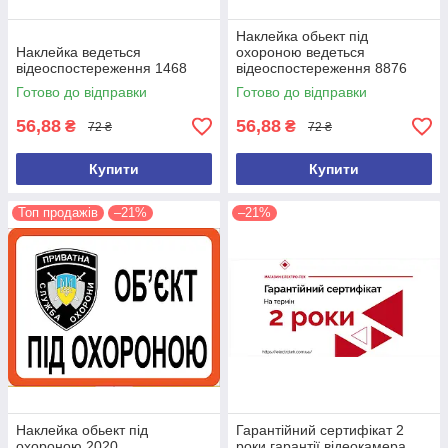
Наклейка обьект під
Наклейка ведеться
охороною ведеться
відеоспостереження 1468
відеоспостереження 8876
Готово до відправки
Готово до відправки
56,88
56,88
₴
₴
72 ₴
72 ₴
Купити
Купити
Топ продажів
–21%
–21%
Наклейка обьект під
Гарантійний сертифікат 2
охороною 2020
роки гарантії відеокамера