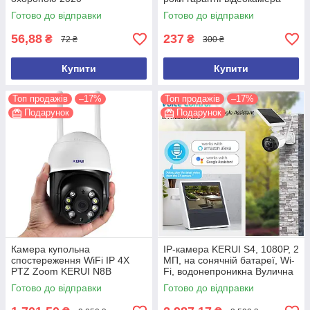
Готово до відправки
Готово до відправки
56,88
237
₴
₴
72 ₴
300 ₴
Купити
Купити
Топ продажів
–17%
Топ продажів
–17%
Подарунок
Подарунок
Камера купольна
IP-камера KERUI S4, 1080P, 2
спостереження WiFi IP 4X
МП, на сонячній батареї, Wi-
PTZ Zoom KERUI N8B
Fi, водонепроникна Вулична
Вулична 3 Mp, оптика Sony
оптика Sony
Готово до відправки
Готово до відправки