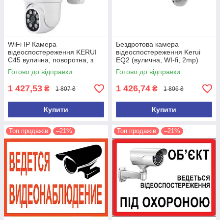
WiFi IP Камера
Бездротова камера
відеоспостереження KERUI
відеоспостереження Kerui
C45 вулична, поворотна, з
EQ2 (вулична, WI-fi, 2mp)
віддаленим доступом, нічним
Готово до відправки
Готово до відправки
баченням (2Мп)
1 427,53
1 426,74
₴
₴
1 807 ₴
1 806 ₴
Купити
Купити
Топ продажів
–21%
Топ продажів
–21%