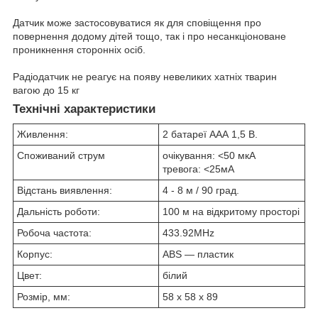
Датчик може застосовуватися як для сповіщення про
повернення додому дітей тощо, так і про несанкціоноване
проникнення сторонніх осіб.
Радіодатчик не реагує на появу невеликих хатніх тварин
вагою до 15 кг
Технічні характеристики
Живлення:
2 батареї ААА 1,5 В.
Споживаний струм
очікування: <50 мкА
тревога: <25мА
Відстань виявлення:
4 - 8 м / 90 град.
Дальність роботи:
100 м на відкритому просторі
Робоча частота:
433.92MHz
Корпус:
ABS — пластик
Цвет:
білий
Розмір, мм:
58 х 58 х 89