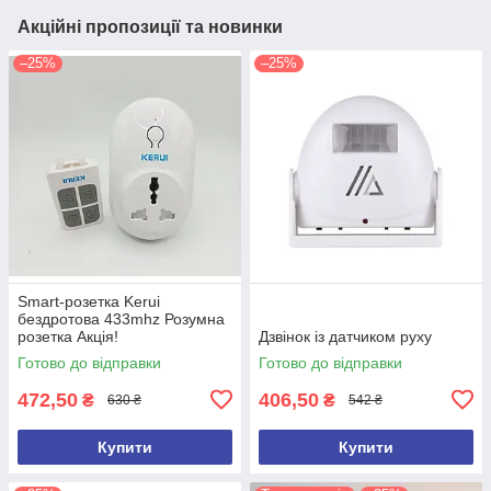
Акційні пропозиції та новинки
–25%
–25%
Smart-розетка Kerui
бездротова 433mhz Розумна
розетка Акція!
Дзвінок із датчиком руху
Готово до відправки
Готово до відправки
472,50
406,50
₴
₴
630 ₴
542 ₴
Купити
Купити