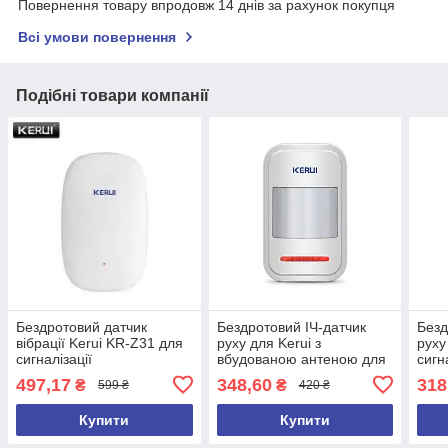
Повернення товару впродовж 14 днів за рахунок покупця
Всі умови повернення
Подібні товари компанії
Бездротовий датчик
Бездротовий ІЧ-датчик
Безд
вібрації Kerui KR-Z31 для
руху для Kerui з
руху
сигналізації
вбудованою антеною для
сигн
сигналізації P819
497,17
348,60
318
₴
₴
599 ₴
420 ₴
Купити
Купити