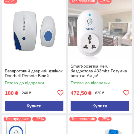
–25%
Топ продажів
–25%
Smart-розетка Kerui
Бездротовий дверний дзвінок
бездротова 433mhz Розумна
Doorbell Remote Білий
розетка Акція!
Готово до відправки
Готово до відправки
180
472,50
₴
₴
240 ₴
630 ₴
Купити
Купити
Топ продажів
–25%
Топ продажів
–25%