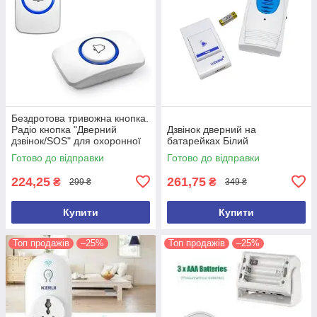
Бездротова тривожна кнопка.
Радіо кнопка "Дверний
Дзвінок дверний на
дзвінок/SOS" для охоронної
батарейках Білий
сигналізації.Кнопка KERUI F
Готово до відправки
Готово до відправки
51
224,25
261,75
₴
₴
299 ₴
349 ₴
Купити
Купити
Топ продажів
–25%
Топ продажів
–25%