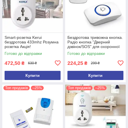
Smart-розетка Kerui
Бездротова тривожна кнопка.
бездротова 433mhz Розумна
Радіо кнопка "Дверний
розетка Акція!
дзвінок/SOS" для охоронної
сигналізації.Кнопка KERUI F
Готово до відправки
Готово до відправки
51
472,50
224,25
₴
₴
630 ₴
299 ₴
Купити
Купити
Топ продажів
–25%
Топ продажів
–25%