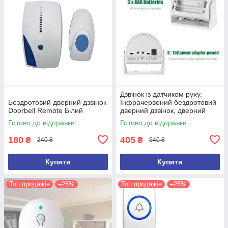
Дзвінок із датчиком руху.
Бездротовий дверний дзвінок
Інфрачервоний бездротовий
Doorbell Remote Білий
дверний дзвінок, дверний
дзвіночок
Готово до відправки
Готово до відправки
180
405
₴
₴
240 ₴
540 ₴
Купити
Купити
Топ продажів
–25%
Топ продажів
–25%