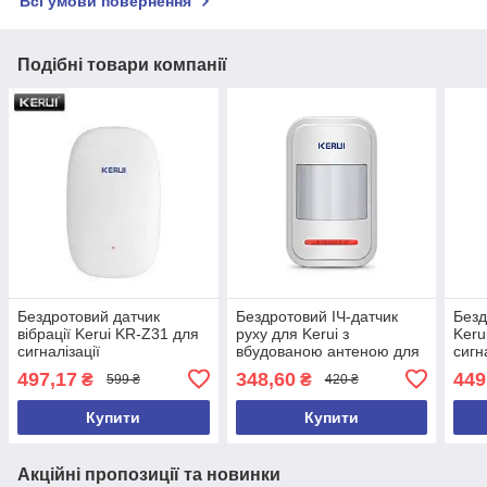
Всі умови повернення
Подібні товари компанії
Бездротовий датчик
Бездротовий ІЧ-датчик
Безд
вібрації Kerui KR-Z31 для
руху для Kerui з
Keru
сигналізації
вбудованою антеною для
сигн
сигналізації P819
497,17
348,60
449
₴
₴
599 ₴
420 ₴
Купити
Купити
Акційні пропозиції та новинки