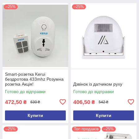
–25%
–25%
Smart-розетка Kerui
бездротова 433mhz Розумна
розетка Акція!
Дзвінок із датчиком руху
Готово до відправки
Готово до відправки
472,50
406,50
₴
₴
630 ₴
542 ₴
Купити
Купити
–25%
Топ продажів
–25%