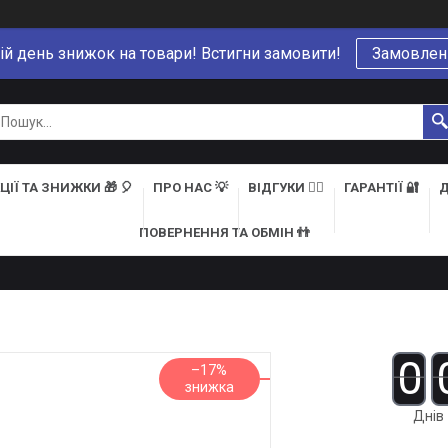
ій день знижок на товари! Встигни замовити!
Замовлен
ЦІЇ ТА ЗНИЖКИ 🎁 🎈
ПРО НАС 💡
ВІДГУКИ 👍🏻
ГАРАНТІЇ 🔐
Д
ПОВЕРНЕННЯ ТА ОБМІН 👬
0
–17%
Днів