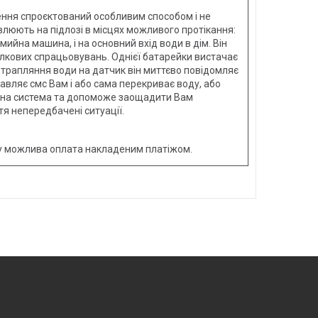
ння спроєктований особливим способом і не
овлюють на підлозі в місцях можливого протікання:
мийна машина, і на основний вхід води в дім. Він
илкових спрацьовувань. Однієї батарейки вистачає
потрапляння води на датчик він миттєво повідомляє
равляє смс Вам і або сама перекриває воду, або
учна система та допоможе заощадити Вам
я непередбачені ситуації.
ру можлива оплата накладеним платіжом.