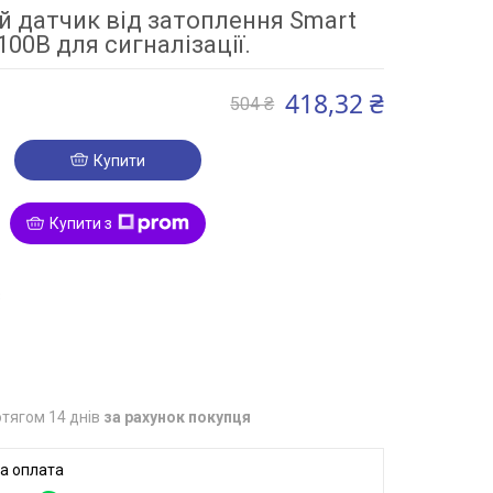
 датчик від затоплення Smart
100B для сигналізації.
418,32 ₴
504 ₴
Купити
Купити з
3
тягом 14 днів
за рахунок покупця