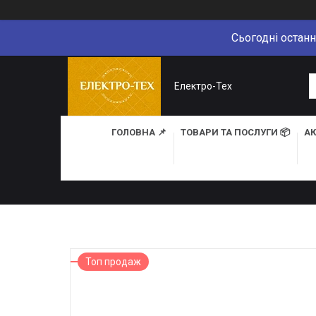
Сьогодні останн
Електро-Тех
ГОЛОВНА 📌
ТОВАРИ ТА ПОСЛУГИ 📦
АК
Топ продаж