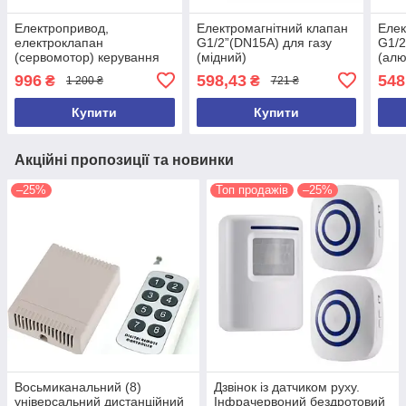
Електропривод,
Електромагнітний клапан
Елек
електроклапан
G1/2”(DN15A) для газу
G1/2
(сервомотор) керування
(мідний)
(алю
ручними кульовими
996
598,43
548
₴
₴
1 200 ₴
721 ₴
кранами
Купити
Купити
Акційні пропозиції та новинки
–25%
Топ продажів
–25%
Восьмиканальний (8)
Дзвінок із датчиком руху.
універсальний дистанційний
Інфрачервоний бездротовий