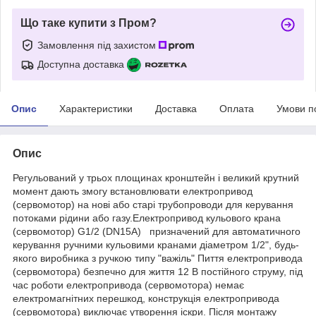
Що таке купити з Пром?
Замовлення під захистом
Доступна доставка
Опис
Характеристики
Доставка
Оплата
Умови п
Опис
Регульований у трьох площинах кронштейн і великий крутний
момент дають змогу встановлювати електропривод
(сервомотор) на нові або старі трубопроводи для керування
потоками рідини або газу.Електропривод кульового крана
(сервомотор) G1/2 (DN15A) призначений для автоматичного
керування ручними кульовими кранами діаметром 1/2", будь-
якого виробника з ручкою типу "важіль" Пиття електропривода
(сервомотора) безпечно для життя 12 В постійного струму, під
час роботи електропривода (сервомотора) немає
електромагнітних перешкод, конструкція електропривода
(сервомотора) виключає утворення іскри. Після монтажу