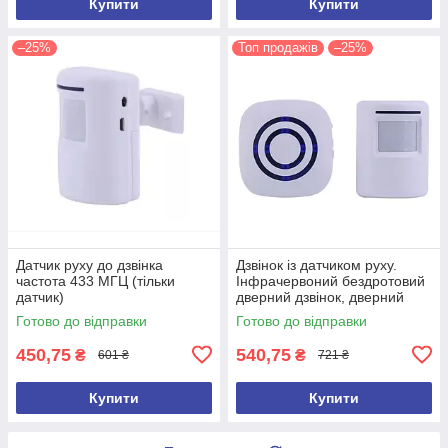
Купити
Купити
–25%
Топ продажів
–25%
Датчик руху до дзвінка
Дзвінок із датчиком руху.
частота 433 МГЦ (тільки
Інфрачервоний бездротовий
датчик)
дверний дзвінок, дверний
дзвіночок
Готово до відправки
Готово до відправки
450,75
540,75
₴
₴
601 ₴
721 ₴
Купити
Купити