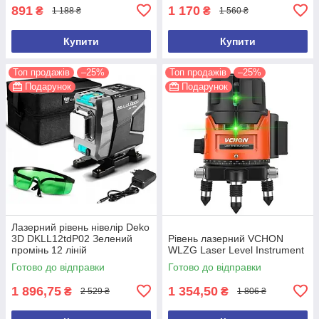
891
1 170
₴
₴
1 188 ₴
1 560 ₴
Купити
Купити
Топ продажів
–25%
Топ продажів
–25%
Подарунок
Подарунок
Лазерний рівень нівелір Deko
3D DKLL12tdP02 Зелений
Рівень лазерний VCHON
промінь 12 ліній
WLZG Laser Level Instrument
Готово до відправки
Готово до відправки
1 896,75
1 354,50
₴
₴
2 529 ₴
1 806 ₴