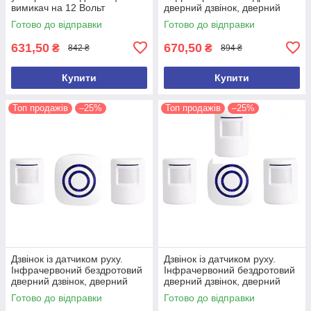
вимикач на 12 Вольт
дверний дзвінок, дверний
дзвіночок (2 сирени)
Готово до відправки
Готово до відправки
631,50
670,50
₴
₴
842 ₴
894 ₴
Купити
Купити
Топ продажів
–25%
Топ продажів
–25%
Дзвінок із датчиком руху.
Дзвінок із датчиком руху.
Інфрачервоний бездротовий
Інфрачервоний бездротовий
дверний дзвінок, дверний
дверний дзвінок, дверний
дзвіночок (2 датчики руху)
дзвіночок (3 датчики руху)
Готово до відправки
Готово до відправки