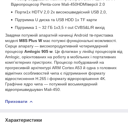
Відеопроцесор Penta-core Mali-450HDMIверсії 2.0
Порти1x HDTV 2,0 2x високошвидкісний USB 2,0,
Підтримка U диска та USB HDD 1x TF карти
Підтримка 1 ~ 32 ГБ 1x3,5 т out CVBS&L/R вихід
Завдяки потужній апаратній начинці Android тв-приставка
моделі
M8S Plus W
має потужні функціональні можливості.
Серце апарату — високопродуктивний чотириядерний
процесор
Amlogic 905 w
. Це флагман у лінійці процесорів від
Amlogic, орієнтованих на роботу в мобільних і портативних
комп'ютерних пристроях. Процесор побудований на
прогресивній архітектурі ARM Cortex A53 й одна з головних
відмітних особливостей чипа є підтримання формату
відеостиснення H.265 і формату відеорозрішення 4K.
Графічне ядро чипа — потужний восьмиядерний
відеопришвидшувач Mali-450.
Приховати
Характеристики