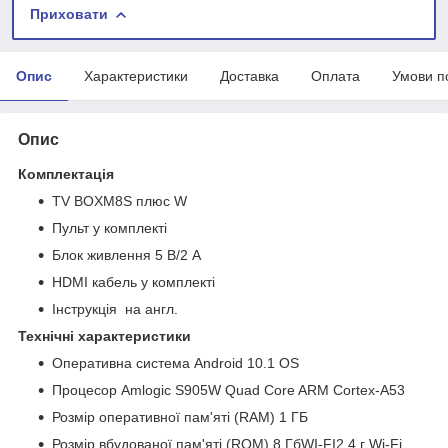
Приховати
Опис
Характеристики
Доставка
Оплата
Умови п
Опис
Комплектація
TV BOXM8S плюс W
Пульт у комплекті
Блок живлення 5 В/2 А
HDMI кабель у комплекті
Інструкція на англ.
Технічні характеристики
Оперативна система Android 10.1 OS
Процесор Amlogic S905W Quad Core ARM Cortex-A53
Розмір оперативної пам'яті (RAM) 1 ГБ
Розмір вбудованої пам'яті (ROM) 8 ГбWI-FI2,4 г Wi-Fi