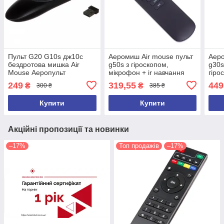
Пульт G20 G10s дж10c
Аеромиш Air mouse пульт
Аеро
бездротова мишка Air
g50s з гіроскопом,
g30s
Mouse Аеропульт
мікрофон + ir навчання
гіро
Аеромошка З
пош
249
319,55
449
₴
₴
300 ₴
385 ₴
ГІРОСКОПОП
Купити
Купити
Акційні пропозиції та новинки
–17%
Топ продажів
–17%