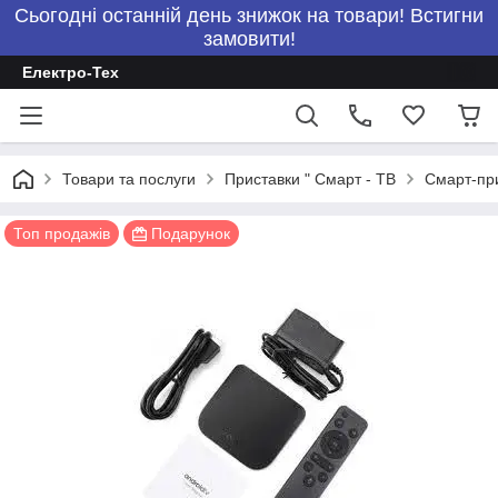
Сьогодні останній день знижок на товари! Встигни
замовити!
Електро-Тех
Товари та послуги
Приставки " Смарт - ТВ
Смарт-при
Топ продажів
Подарунок