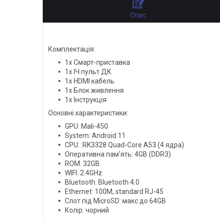
Опис
Комплектація:
1x Смарт-приставка
1x ІЧ пульт ДК
1x HDMI кабель
1x Блок живлення
1x Інструкція
Основні характеристики:
GPU: Mali-450
System: Android 11
CPU: :RK3328 Quad-Core A53 (4 ядра)
Оперативна пам'ять: 4GB (DDR3)
ROM: 32GB
WIFI: 2.4GHz
Bluetooth: Bluetooth 4.0
Ethernet: 100M, standard RJ-45
Слот під MicroSD: макс до 64GB
Колір: чорний