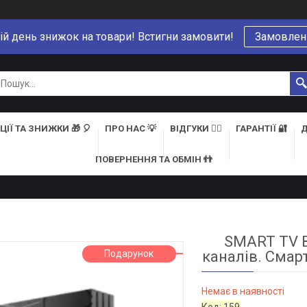
ій день знижок на товари! Встигни замовити!
Замовлен
ЦІЇ ТА ЗНИЖКИ 🎁 🎈
ПРО НАС 💡
ВІДГУКИ 👍🏻
ГАРАНТІЇ 🔐
Д
ПОВЕРНЕННЯ ТА ОБМІН 👬
SMART TV Bo
Подарунок
каналів. Смар
Немає в наявності
Код:
159