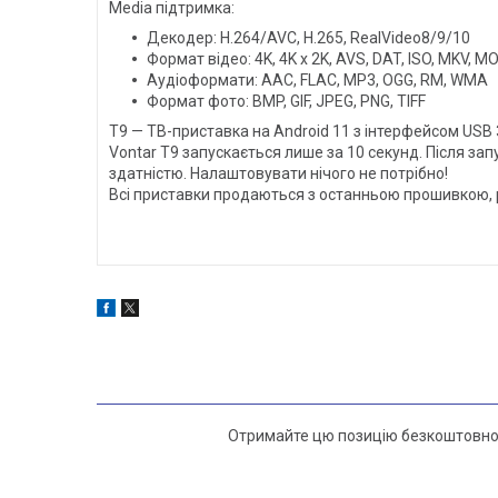
Media підтримка:
Декодер: H.264/AVC, H.265, RealVideo8/9/10
Формат відео: 4K, 4K x 2K, AVS, DAT, ISO, MKV, 
Аудіоформати: AAC, FLAC, MP3, OGG, RM, WMA
Формат фото: BMP, GIF, JPEG, PNG, TIFF
T9 — ТВ-приставка на Android 11 з інтерфейсом USB
Vontar T9 запускається лише за 10 секунд. Після за
здатністю. Налаштовувати нічого не потрібно!
Всі приставки продаються з останньою прошивкою,
Отримайте цю позицію безкоштовно п