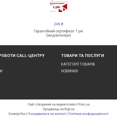
249 ₴
Гарантійний сертифікат 1 рік
(медіаплеєри)
 РОБОТИ CALL-ЦЕНТРУ
ТОВАРИ ТА ПОСЛУГИ
КАТЕГОРІЇ ТОВАРІВ
ТИ
НОВИНКИ
Сайт створений на маркетплейсі
Prom.ua
Продавець на Bigl.ua
ЕлектроТех |
Поскаржитися на контент
|
Політика конфіденційності