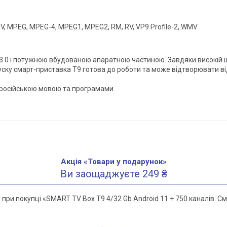
MOV, MPEG, MPEG-4, MPEG1, MPEG2, RM, RV, VP9 Profile-2, WMV
 3.0 і потужною вбудованою апаратною частиною. Завдяки високій ш
пуску смарт-приставка T9 готова до роботи та може відтворювати в
 російською мовою та програмами.
Акція «Товари у подарунок»
Ви заощаджуєте 249 ₴
ри покупці «SMART TV Box T9 4/32 Gb Android 11 + 750 каналів. С