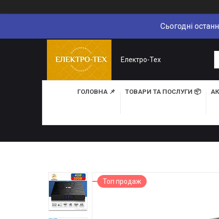
Сьогодні останн
Електро-Тех
ГОЛОВНА 📌
ТОВАРИ ТА ПОСЛУГИ 📦
АК
Топ продаж