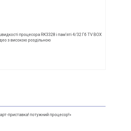
видкості процесора RK3328 і пам'яті 4/32 Гб TV BOX
ідео з високою роздільною
март-приставка! потужний процесор!»