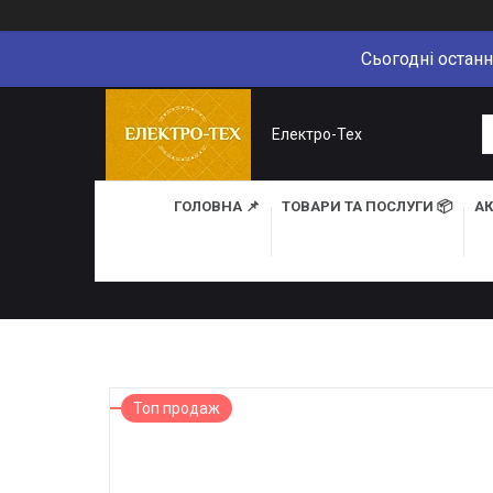
Сьогодні останн
Електро-Тех
ГОЛОВНА 📌
ТОВАРИ ТА ПОСЛУГИ 📦
АК
Топ продаж