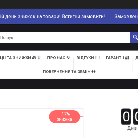
ій день знижок на товари! Встигни замовити!
Замовлен
ЦІЇ ТА ЗНИЖКИ 🎁 🎈
ПРО НАС 💡
ВІДГУКИ 👍🏻
ГАРАНТІЇ 🔐
Д
ПОВЕРНЕННЯ ТА ОБМІН 👬
0
–17%
Днів