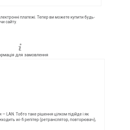
електронні платежі. Тепер ви можете купити будь-
чи сайту.
ормація для замовлення
 — LAN. Тобто таке рішення цілком підійде і як
иходить wi-fi репітер (ретранслятор, повторювач),