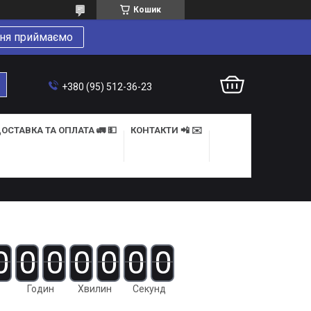
Кошик
ня приймаємо
+380 (95) 512-36-23
ОСТАВКА ТА ОПЛАТА 🚛 💵
КОНТАКТИ 📲 ✉️
0
0
0
0
0
0
0
Годин
Хвилин
Секунд