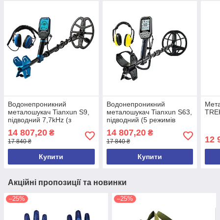
Водонепроникний
Водонепроникний
Мета
металошукач Tianxun S9,
металошукач Tianxun S63,
TRE
підводний 7,7kHz (з
підводний (5 режимів
вбудованим
котушки 4kHz, 10kHz,
14 807,20
14 807,20
₴
₴
акумулятором)
15kHz, 20kHz, 40kHz)
12 
17 840 ₴
17 840 ₴
Купити
Купити
Акційні пропозиції та новинки
–25%
–25%