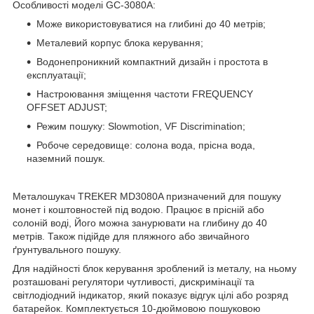
Особливості моделі GC-3080А:
Може використовуватися на глибині до 40 метрів;
Металевий корпус блока керування;
Водонепроникний компактний дизайн і простота в
експлуатації;
Настроювання зміщення частоти FREQUENCY
OFFSET ADJUST;
Режим пошуку: Slowmotion, VF Discrimination;
Робоче середовище: солона вода, прісна вода,
наземний пошук.
Металошукач TREKER MD3080A призначений для пошуку
монет і коштовностей під водою. Працює в прісній або
солоній воді, Його можна занурювати на глибину до 40
метрів. Також підійде для пляжного або звичайного
ґрунтувального пошуку.
Для надійності блок керування зроблений із металу, на ньому
розташовані регулятори чутливості, дискримінації та
світлодіодний індикатор, який показує відгук цілі або розряд
батарейок. Комплектується 10-дюймовою пошуковою