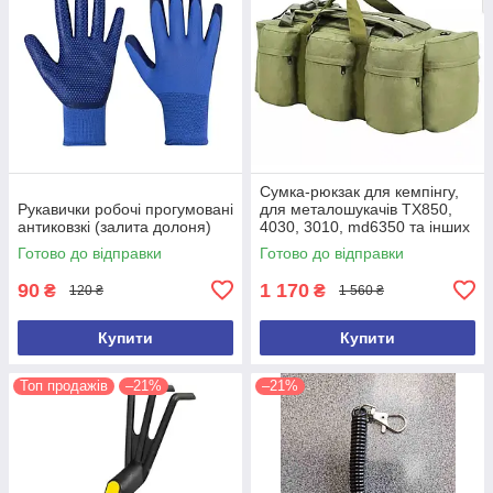
Сумка-рюкзак для кемпінгу,
Рукавички робочі прогумовані
для металошукачів TX850,
антиковзкі (залита долоня)
4030, 3010, md6350 та інших
(ємність 100 л)
Готово до відправки
Готово до відправки
90
1 170
₴
₴
120 ₴
1 560 ₴
Купити
Купити
Топ продажів
–21%
–21%