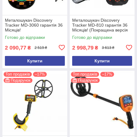
Металошукач Discovery
Металошукач Discovery
Tracker MD-3060 гарантія 36
Tracker MD-810 гарантія 36
Місяців!
Місяців! (Покращена версія
2026 року)
Готово до відправки
Готово до відправки
2 090,77
2 998,79
₴
₴
2 519 ₴
3 613 ₴
Купити
Купити
Топ продажів
–17%
Топ продажів
–17%
Подарунок
Подарунок