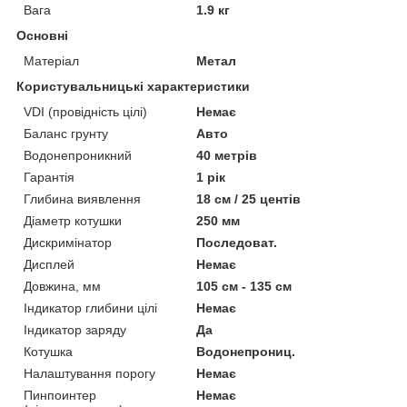
Вага
1.9 кг
Основні
Матеріал
Метал
Користувальницькі характеристики
VDI (провідність цілі)
Немає
Баланс грунту
Авто
Водонепроникний
40 метрів
Гарантія
1 рік
Глибина виявлення
18 см / 25 центів
Діаметр котушки
250 мм
Дискримінатор
Последоват.
Дисплей
Немає
Довжина, мм
105 см - 135 см
Індикатор глибини цілі
Немає
Індикатор заряду
Да
Котушка
Водонепрониц.
Налаштування порогу
Немає
Пинпоинтер
Немає