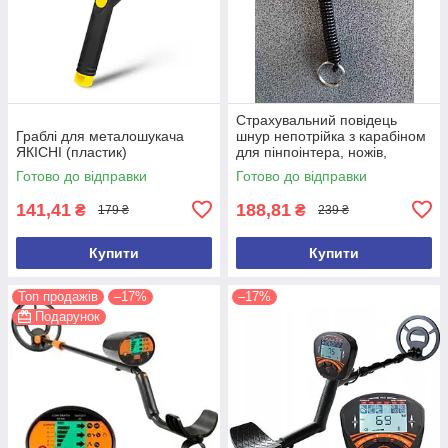
Страхувальний повідець
Граблі для металошукача
шнур непотрійка з карабіном
ЯКІСНІ (пластик)
для пінпоінтера, ножів,
ліхтарів, рацій, ключів
Готово до відправки
Готово до відправки
141,41
188,81
₴
₴
179 ₴
239 ₴
Купити
Купити
Топ продажів
–17%
–17%
Подарунок