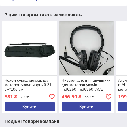
З цим товаром також замовляють
Чохол сумка рюкзак для
Низькочастотні навушники
Акум
металошукача чорний 21
для металошукачів
mAh
см*106 см
md6250, md6350, ACE
мета
250, ACE 350, ACE250,
md40
581
456,50
199
₴
₴
700 ₴
550 ₴
ACE350, GARRET 2026 рік
Купити
Купити
Подібні товари компанії