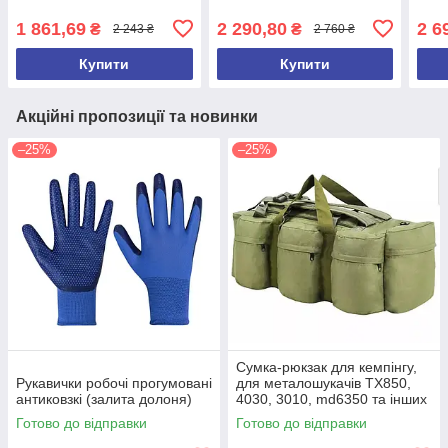
1 861,69
2 290,80
2 6
₴
₴
2 243 ₴
2 760 ₴
Купити
Купити
Акційні пропозиції та новинки
–25%
–25%
Сумка-рюкзак для кемпінгу,
Рукавички робочі прогумовані
для металошукачів TX850,
антиковзкі (залита долоня)
4030, 3010, md6350 та інших
(ємність 100 л)
Готово до відправки
Готово до відправки