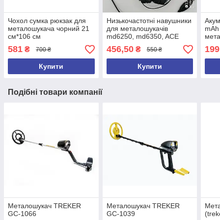
Чохол сумка рюкзак для
Низькочастотні навушники
Акум
металошукача чорний 21
для металошукачів
mAh
см*106 см
md6250, md6350, ACE
мета
250, ACE 350, ACE250,
md40
581
456,50
199
₴
₴
700 ₴
550 ₴
ACE350, GARRET 2026 рік
Купити
Купити
Подібні товари компанії
Металошукач TREKER
Металошукач TREKER
Мет
GC-1066
GC-1039
(tre