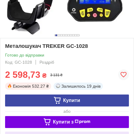
Металошукач TREKER GC-1028
Готово до відправки
Код: GC-1028
Роздріб
2 598,73
₴
3 131 ₴
Економія
532.27 ₴
Залишилось
19 днів
Купити
або
Купити з