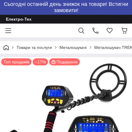
Сьогодні останній день знижок на товари! Встигни
замовити!
Електро-Тех
Товари та послуги
Металошукачі
Металошукач TRE
Топ продажів
–17%
Подарунок