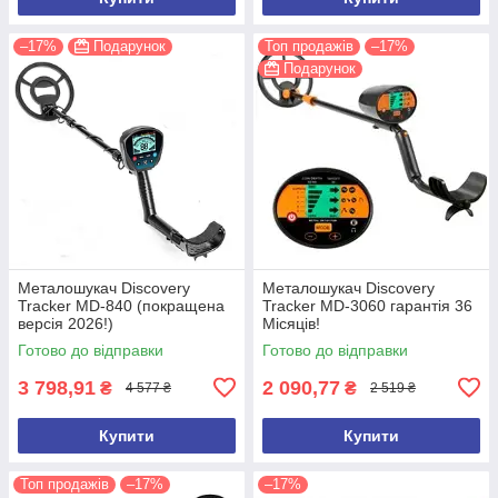
–17%
Подарунок
Топ продажів
–17%
Подарунок
Металошукач Discovery
Металошукач Discovery
Tracker MD-840 (покращена
Tracker MD-3060 гарантія 36
версія 2026!)
Місяців!
Готово до відправки
Готово до відправки
3 798,91
2 090,77
₴
₴
4 577 ₴
2 519 ₴
Купити
Купити
Топ продажів
–17%
–17%