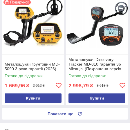
Подарунок
Металошукач Discovery
Металошукач ґрунтовий MD-
Tracker MD-810 гарантія 36
5090 3 роки гарантії (2026)
Місяців! (Покращена версія
2026 року)
Готово до відправки
Готово до відправки
1 669,96
2 998,79
₴
₴
2 012 ₴
3 613 ₴
Купити
Купити
Показати ще