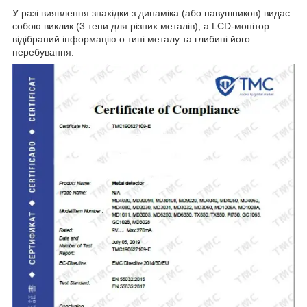
У разі виявлення знахідки з динаміка (або навушникoв) видає
собою виклик (3 тени для різних металів), а LCD-монітор
відібраний інформацію o типі металу та глибині його
перебування.