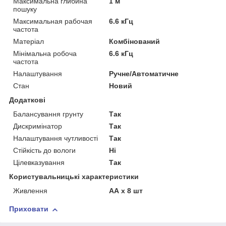
Максимальна глибина
1 м
пошуку
Максимальная рабочая
6.6 кГц
частота
Матеріал
Комбінований
Мінімальна робоча
6.6 кГц
частота
Налаштування
Ручне/Автоматичне
Стан
Новий
Додаткові
Балансування грунту
Так
Дискримінатор
Так
Налаштування чутливості
Так
Стійкість до вологи
Ні
Цілевказування
Так
Користувальницькі характеристики
Живлення
АА х 8 шт
Приховати