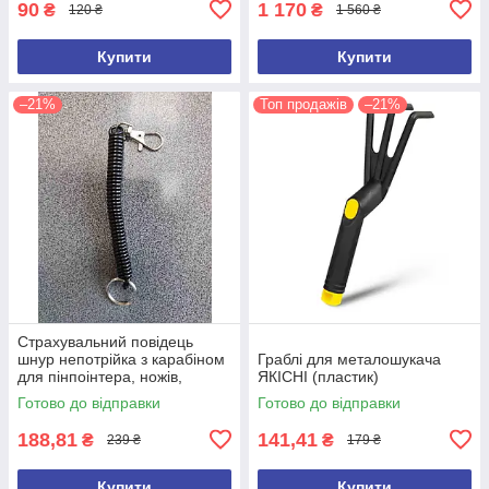
90
1 170
₴
₴
120 ₴
1 560 ₴
Купити
Купити
–21%
Топ продажів
–21%
Страхувальний повідець
шнур непотрійка з карабіном
Граблі для металошукача
для пінпоінтера, ножів,
ЯКІСНІ (пластик)
ліхтарів, рацій, ключів
Готово до відправки
Готово до відправки
188,81
141,41
₴
₴
239 ₴
179 ₴
Купити
Купити