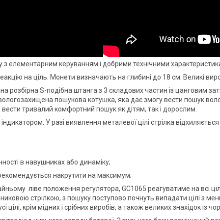
 з елементарним керуванням і добрими технічними характеристик
кцію на ціль. Монети визначають на глибині до 18 см. Великі вироб
на розбірна S-подібна штанга з 3 складових частин із цанговим зат
ологозахищена пошукова котушка, яка дає змогу вести пошук воло
 вести тривалий комфортний пошук як дітям, так і дорослим.
ндикатором. У разі виявлення металевої цілі стрілка відхиляється
ності в навушниках або динаміку;
 рекомендується накрутити на максимум;
ньому ліве положення регулятора, GC1065 реагуватиме на всі цілі 
никовою стрілкою, з пошуку поступово почнуть випадати цілі з ме
 цілі, крім мідних і срібних виробів, а також великих знахідок із чо