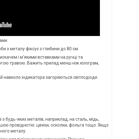
ами.
и з металу фіксує з глибини до 80 см.
искачем і м'якими вставками на ручці та
гою травою. Важить прилад менш ніж кілограм,
 й навколо індикатора загоряються світлодіоди.
з будь-яких металів, наприклад, на сталь, мідь,
ншою провідністю: цвяхи, осколки, фольга тощо. Якщо
рного металу.