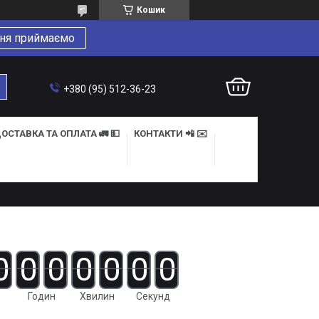
Кошик
ня приймаємо
+380 (95) 512-36-23
ОСТАВКА ТА ОПЛАТА 🚛 💵
КОНТАКТИ 📲 ✉️
0
0
0
0
0
0
0
Годин
Хвилин
Секунд