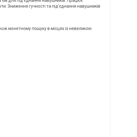
оз'єм для під'єднання навушників. Працює
оти. Зниження гучності та під'єднання навушників
кож монетному пошуку в місцях із невеликою