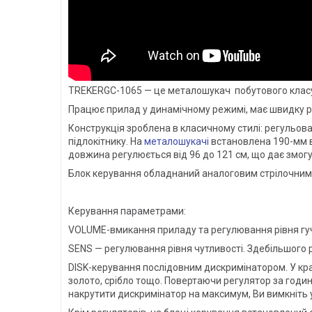
TREKERGC-1065 — це металошукач побутового класу
Працює прилад у динамічному режимі, має швидку реа
Конструкція зроблена в класичному стилі: регульова
підлокітнику. На
металошукачі
встановлена 190-мм в
довжина регулюється від 96 до 121 см, що дає змогу
Блок керування обладнаний аналоговим стрілочним і
Керування параметрами:
VOLUME-вмикання приладу та регулювання рівня гуч
SENS — регулювання рівня чутливості. Здебільшого
DISK-керування послідовним дискримінатором. У край
золото, срібло тощо. Повертаючи регулятор за годин
накрутити дискримінатор на максимум, Ви вимкніть усі