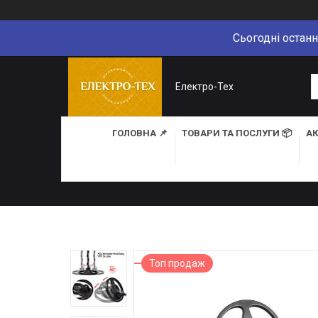
Сьогодні останн
Електро-Тех
ГОЛОВНА 📌
ТОВАРИ ТА ПОСЛУГИ 📦
АК
Топ продаж