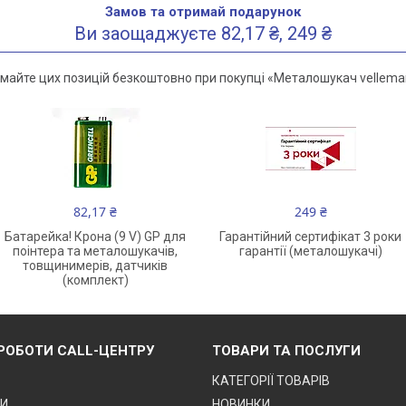
Замов та отримай подарунок
Ви заощаджуєте 82,17 ₴, 249 ₴
майте цих позицій безкоштовно при покупці «Металошукач vellema
82,17 ₴
249 ₴
Батарейка! Крона (9 V) GP для
Гарантійний сертифікат 3 роки
поінтера та металошукачів,
гарантії (металошукачі)
товщинимерів, датчиків
(комплект)
 РОБОТИ CALL-ЦЕНТРУ
ТОВАРИ ТА ПОСЛУГИ
КАТЕГОРІЇ ТОВАРІВ
ТИ
НОВИНКИ