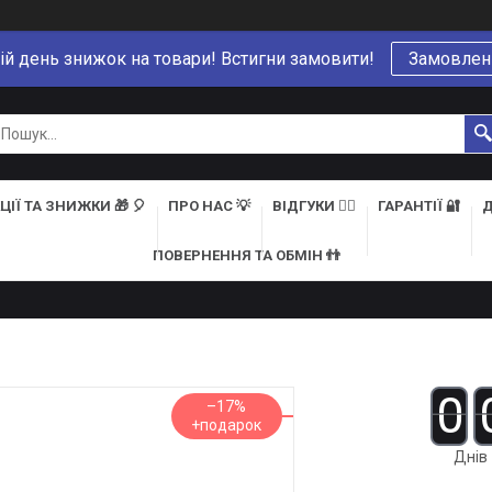
ій день знижок на товари! Встигни замовити!
Замовлен
ЦІЇ ТА ЗНИЖКИ 🎁 🎈
ПРО НАС 💡
ВІДГУКИ 👍🏻
ГАРАНТІЇ 🔐
Д
ПОВЕРНЕННЯ ТА ОБМІН 👬
0
–17%
Днів