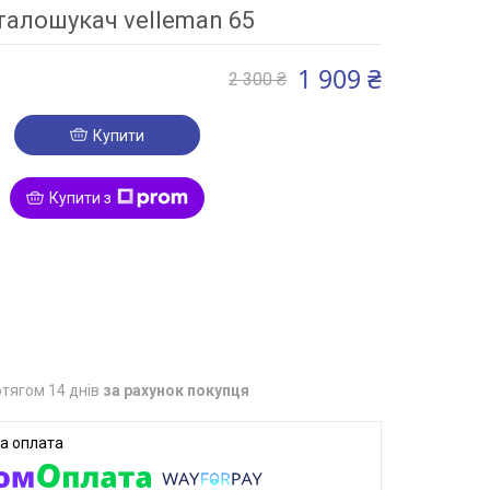
алошукач velleman 65
1 909 ₴
2 300 ₴
Купити
Купити з
3
тягом 14 днів
за рахунок покупця