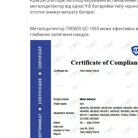
Крім регуляторів, на блоці керування встановлений 
металодетектор від однієї 9 В батарейки типу «крон
істотно знижує витрату батареї.
Металодетектор TREKER GC-1065 може ефективно вик
глибиною залягання нахідок.