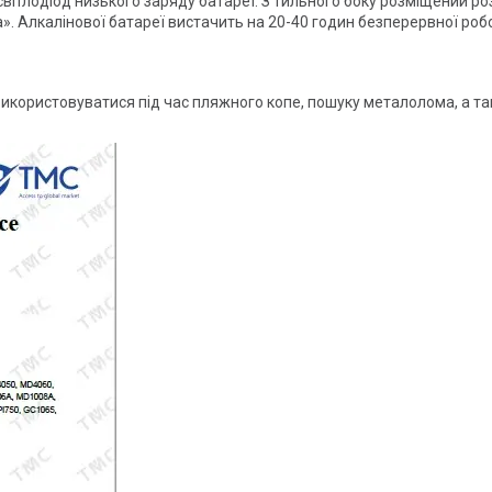
світлодіод низького заряду батареї. З тильного боку розміщений р
а». Алкалінової батареї вистачить на 20-40 годин безперервної роб
ористовуватися під час пляжного копе, пошуку металолома, а та