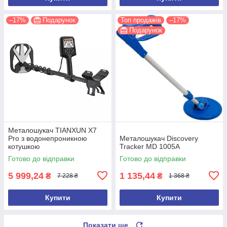
–17%
Подарунок
Топ продажів
–17%
Подарунок
Металошукач TIANXUN X7
Pro з водонепроникною
Металошукач Discovery
котушкою
Tracker MD 1005A
Готово до відправки
Готово до відправки
5 999,24
1 135,44
₴
₴
7 228 ₴
1 368 ₴
Купити
Купити
Показати ще