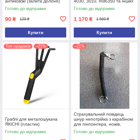
антиковзкі (залита долоня)
4030, 3010, md6350 та інших
(ємність 100 л)
Готово до відправки
Готово до відправки
90
1 170
₴
₴
120 ₴
1 560 ₴
Купити
Купити
Топ продажів
–21%
–21%
Страхувальний повідець
Граблі для металошукача
шнур непотрійка з карабіном
ЯКІСНІ (пластик)
для пінпоінтера, ножів,
ліхтарів, рацій, ключів
Готово до відправки
Готово до відправки