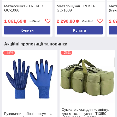
Металошукач TREKER
Металошукач TREKER
Мет
GC-1066
GC-1039
(tre
1 861,69
2 290,80
2 6
₴
₴
2 243 ₴
2 760 ₴
Купити
Купити
Акційні пропозиції та новинки
–25%
–25%
Сумка-рюкзак для кемпінгу,
Рукавички робочі прогумовані
для металошукачів TX850,