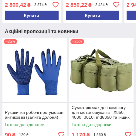
2 800,42
2 850,22
2 9
₴
₴
3 374 ₴
3 434 ₴
Купити
Купити
Акційні пропозиції та новинки
–25%
–25%
Сумка-рюкзак для кемпінгу,
Рукавички робочі прогумовані
для металошукачів TX850,
антиковзкі (залита долоня)
4030, 3010, md6350 та інших
(ємність 100 л)
Готово до відправки
Готово до відправки
90
1 170
₴
₴
120 ₴
1 560 ₴