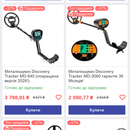
–17%
Подарунок
Топ продажів
–17%
Подарунок
Металошукач Discovery
Металошукач Discovery
Tracker MD-840 (покращена
Tracker MD-3060 гарантія 36
версія 2026!)
Місяців!
Готово до відправки
Готово до відправки
3 798,91
2 090,77
₴
₴
4 577 ₴
2 519 ₴
Купити
Купити
Топ продажів
–17%
–17%
Подарунок