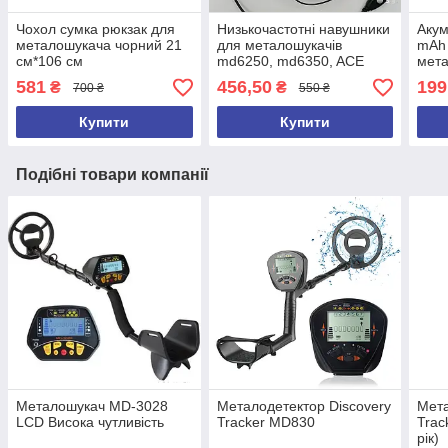
Чохол сумка рюкзак для
Низькочастотні навушники
Акум
металошукача чорний 21
для металошукачів
mAh
см*106 см
md6250, md6350, ACE
мета
250, ACE 350, ACE250,
md40
581
456,50
199
₴
₴
700 ₴
550 ₴
ACE350, GARRET 2026 рік
Купити
Купити
Подібні товари компанії
Металошукач MD-3028
Металодетектор Discovery
Мета
LCD Висока чутливість
Tracker MD830
Trac
рік)