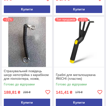
Купити
Купити
–21%
Топ продажів
–21%
Страхувальний повідець
шнур непотрійка з карабіном
Граблі для металошукача
для пінпоінтера, ножів,
ЯКІСНІ (пластик)
ліхтарів, рацій, ключів
Готово до відправки
Готово до відправки
188,81
141,41
₴
₴
239 ₴
179 ₴
Купити
Купити