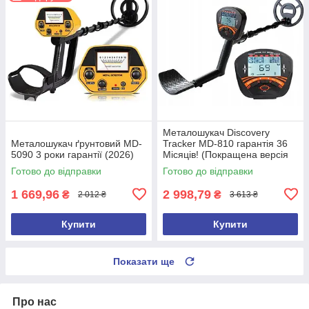
Металошукач Discovery
Металошукач ґрунтовий MD-
Tracker MD-810 гарантія 36
5090 3 роки гарантії (2026)
Місяців! (Покращена версія
2026 року)
Готово до відправки
Готово до відправки
1 669,96
2 998,79
₴
₴
2 012 ₴
3 613 ₴
Купити
Купити
Показати ще
Про нас