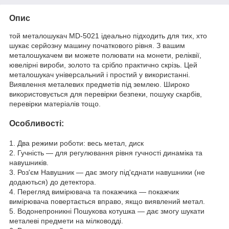
Опис
той металошукач MD-5021 ідеально підходить для тих, хто
шукає серйозну машину початкового рівня. З вашим
металошукачем ви можете полювати на монети, реліквії,
ювелірні вироби, золото та срібло практично скрізь. Цей
металошукач універсальний і простий у використанні.
Виявлення металевих предметів під землею. Широко
використовується для перевірки безпеки, пошуку скарбів,
перевірки матеріалів тощо.
Особливості:
1. Два режими роботи: весь метал, диск
2. Гучність — для регулювання рівня гучності динаміка та
навушників.
3. Роз'єм Навушник — дає змогу під'єднати навушники (не
додаються) до детектора.
4. Перегляд вимірювача та покажчика — покажчик
вимірювача повертається вправо, якщо виявлений метал.
5. Водонепроникні Пошукова котушка — дає змогу шукати
металеві предмети на мілководді.