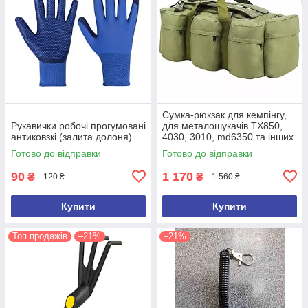
Сумка-рюкзак для кемпінгу,
Рукавички робочі прогумовані
для металошукачів TX850,
антиковзкі (залита долоня)
4030, 3010, md6350 та інших
(ємність 100 л)
Готово до відправки
Готово до відправки
90
1 170
₴
₴
120 ₴
1 560 ₴
Купити
Купити
Топ продажів
–21%
–21%