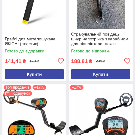
Страхувальний повідець
Граблі для металошукача
шнур непотрійка з карабіном
ЯКІСНІ (пластик)
для пінпоінтера, ножів,
ліхтарів, рацій, ключів
Готово до відправки
Готово до відправки
141,41
188,81
₴
₴
179 ₴
239 ₴
Купити
Купити
Топ продажів
–17%
–17%
Подарунок