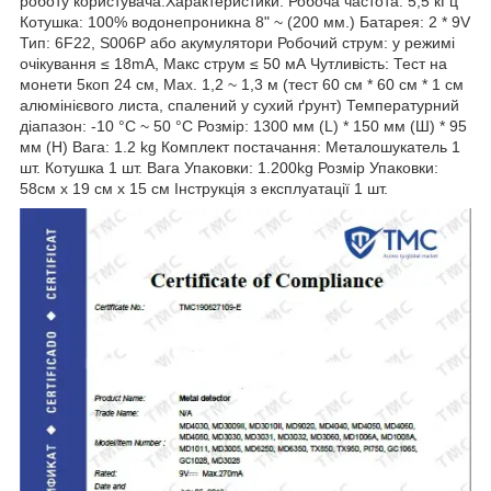
роботу користувача.Характеристики: Робоча частота: 5,5 кГц
Котушка: 100% водонепроникна 8" ~ (200 мм.) Батарея: 2 * 9V
Тип: 6F22, S006P або акумулятори Робочий струм: у режимі
очікування ≤ 18mA, Макс струм ≤ 50 мА Чутливість: Тест на
монети 5коп 24 см, Max. 1,2 ~ 1,3 м (тест 60 см * 60 см * 1 см
алюмінієвого листа, спалений у сухий ґрунт) Температурний
діапазон: -10 °C ~ 50 °C Розмір: 1300 мм (L) * 150 мм (Ш) * 95
мм (H) Вага: 1.2 kg Комплект постачання: Металошукатель 1
шт. Котушка 1 шт. Вага Упаковки: 1.200kg Розмір Упаковки:
58см х 19 см x 15 см Інструкція з експлуатації 1 шт.