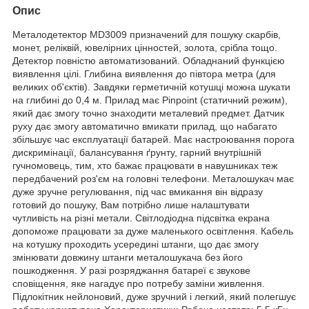
Опис
Металодетектор MD3009 призначений для пошуку скарбів,
монет, реліквій, ювелірних цінностей, золота, срібла тощо.
Детектор повністю автоматизований. Обладнаний функцією
виявлення цілі. Глибина виявлення до півтора метра (для
великих об'єктів). Завдяки герметичній котушці можна шукати
на глибині до 0,4 м. Прилад має Pinpoint (статичний режим),
який дає змогу точно знаходити металевий предмет. Датчик
руху дає змогу автоматично вмикати прилад, що набагато
збільшує час експлуатації батарей. Має настроювання порога
дискримінації, балансування ґрунту, гарний внутрішній
гучномовець, тим, хто бажає працювати в навушниках теж
передбачений роз'єм на головні телефони. Металошукач має
дуже зручне регулювання, під час вмикання він відразу
готовий до пошуку, Вам потрібно лише налаштувати
чутливість на різні метали. Світлодіодна підсвітка екрана
допоможе працювати за дуже маленького освітлення. Кабель
на котушку проходить усередині штанги, що дає змогу
змінювати довжину штанги металошукача без його
пошкодження. У разі розряджання батареї є звукове
сповіщення, яке нагадує про потребу заміни живлення.
Підлокітник нейлоновий, дуже зручний і легкий, який полегшує