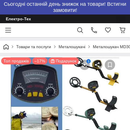
Сьогодні останній день знижок на товари! Встигни
замовити!
Електро-Тех
Товари та послуги
Металошукачі
Металошукач MD3
Топ продажів
–17%
Подарунок