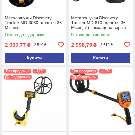
Металошукач Discovery
Металошукач Discovery
Tracker MD-3060 гарантія 36
Tracker MD-810 гарантія 36
Місяців!
Місяців! (Покращена версія
2026 року)
Готово до відправки
Готово до відправки
2 090,77
2 998,79
₴
₴
2 519 ₴
3 613 ₴
Купити
Купити
Топ продажів
–17%
Топ продажів
–17%
Подарунок
Подарунок