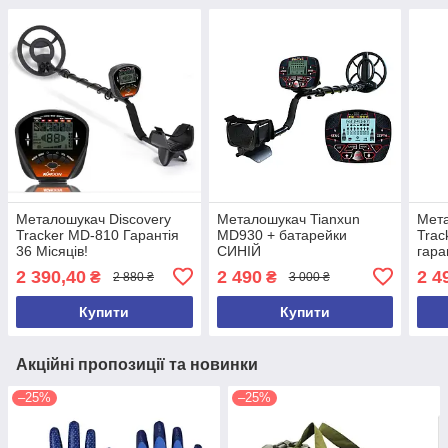
Металошукач Discovery
Металошукач Tianxun
Мета
Tracker MD-810 Гарантія
MD930 + батарейки
Trac
36 Місяців!
СИНІЙ
гара
2 390,40
2 490
2 4
₴
₴
2 880 ₴
3 000 ₴
Купити
Купити
Акційні пропозиції та новинки
–25%
–25%