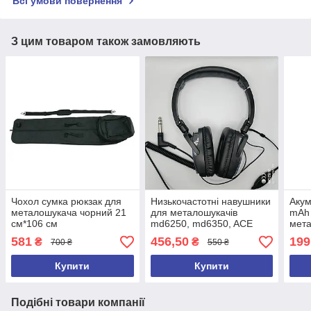
Всі умови повернення
З цим товаром також замовляють
Чохол сумка рюкзак для
Низькочастотні навушники
Акум
металошукача чорний 21
для металошукачів
mAh
см*106 см
md6250, md6350, ACE
мета
250, ACE 350, ACE250,
md40
581
456,50
199
₴
₴
700 ₴
550 ₴
ACE350, GARRET 2026 рік
Купити
Купити
Подібні товари компанії