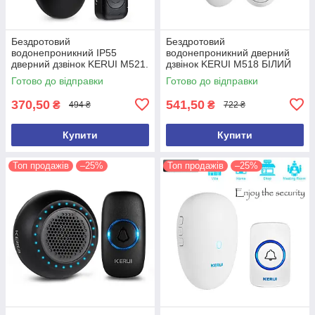
Бездротовий
Бездротовий
водонепроникний IP55
водонепроникний дверний
дверний дзвінок KERUI M521.
дзвінок KERUI M518 БІЛИЙ
Білий.
Готово до відправки
Готово до відправки
370,50
541,50
₴
₴
494 ₴
722 ₴
Купити
Купити
Топ продажів
–25%
Топ продажів
–25%