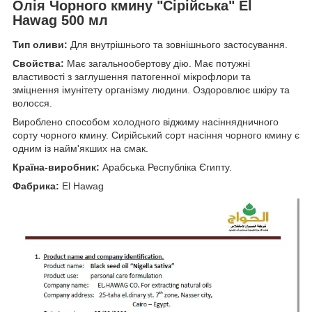
Олія Чорного кмину "Сірійська" El
Hawag 500 мл
Тип оливи:
Для внутрішнього та зовнішнього застосування.
Свойства:
Має загальнообертову дію. Має потужні
властивості з заглушення патогенної мікрофлори та
зміцнення імунітету організму людини. Оздоровлює шкіру та
волосся.
Вироблено способом холодного віджиму насіннядничного
сорту чорного кмину. Сирійський сорт насіння чорного кмину є
одним із найм'якших на смак.
Країна-виробник:
Арабська Республіка Єгипту.
Фабрика:
El Hawag