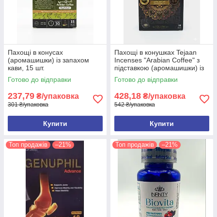
Пахощі в конусах
Пахощі в конушках Tejaan
(аромашишки) із запахом
Incenses "Arabian Coffee" з
кави, 15 шт.
підставкою (аромашишки) із
запахом кави, 10 шт.
Готово до відправки
Готово до відправки
237,79
428,18
₴/упаковка
₴/упаковка
301 ₴/упаковка
542 ₴/упаковка
Купити
Купити
Топ продажів
–21%
Топ продажів
–21%