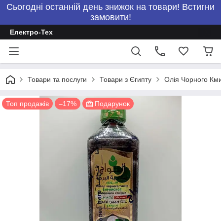
Сьогодні останній день знижок на товари! Встигни
замовити!
Електро-Тех
Товари та послуги
Товари з Єгипту
Олія Чорного Кми
Топ продажів
–17%
Подарунок