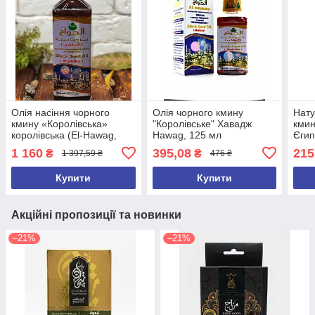
Олія насіння чорного
Олія чорного кмину
Нату
кмину «Королівська»
"Королівське" Хавадж
кмин
королівська (El-Hawag,
Hawag, 125 мл
Єгип
Єгипетська), El Hawag,
1 160
395,08
215
₴
₴
1 397,59 ₴
476 ₴
500 мл (2224)
Купити
Купити
Акційні пропозиції та новинки
–21%
–21%