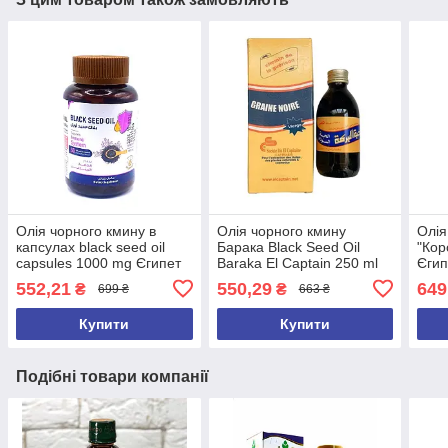
Олія чорного кмину в
Олія чорного кмину
Олія
капсулах black seed oil
Барака Black Seed Oil
"Кор
capsules 1000 mg Єгипет
Baraka El Captain 250 ml
Єгип
Оригінал
Єгипет
552,21
550,29
649
₴
₴
699 ₴
663 ₴
Купити
Купити
Подібні товари компанії