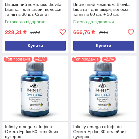
Вітамінний комплекс Biovita
Вітамінний комплекс Biovita
Біовіта - для шкіри, волосся
Біовіта - для шкіри, волосся
та нігтів 30 шт. Єгипет
та нігтів 60 шт. + 30 шт.
Оригінал
Єгипет Оригінал
Готово до відправки
Готово до відправки
228,31
666,76
₴
₴
289 ₴
844 ₴
Купити
Купити
Топ продажів
–21%
Топ продажів
–21%
Infinity omega rx Інфініті
Infinity omega rx Інфініті
Омега Ер Ікс 60 желейних
Омега Ер Ікс 30 желейних
цукерок
цукерок