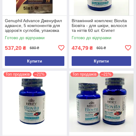
Genuphil Advance Дженуфил
Вітамінний комплекс Biovita
адвансе, 5 компонентів для
Біовіта - для шкіри, волосся
здоров'я суглобів, упаковка
та нігтів 60 шт. Єгипет
10саше Єгипет
Оригінал
Готово до відправки
Готово до відправки
537,20
474,79
₴
₴
680 ₴
601 ₴
Купити
Купити
Топ продажів
–21%
Топ продажів
–21%